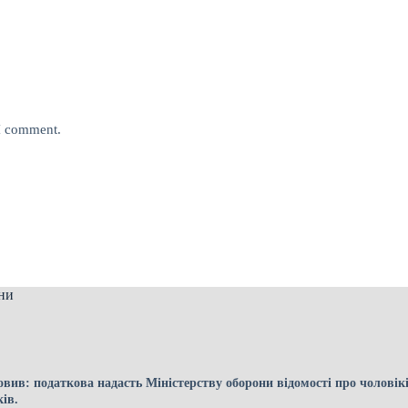
 I comment.
ни
вив: податкова надасть Міністерству оборони відомості про чоловік
ків.