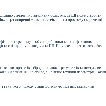
тифікацію стратегічно важливих областей, де ШІ може створити
іях
та
розширенні можливостей
, а не на простому скороченні
ліфікацію персоналу, щоб співробітники могли ефективно
ції та співпраці між людьми та ШІ. Це може включати розробку
 пілотних проєктів, збір даних, аналіз результатів та поступове
еальний вплив ШІ на бізнес, а не лише технічні параметри. Такий
ру та гнучкого підходу. Лише дотримуючись цих принципів,