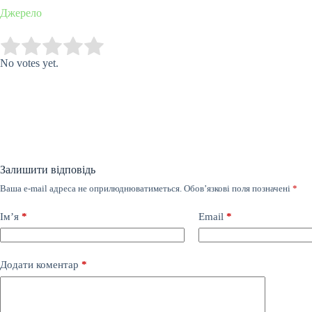
Джерело
Submit Rating
Rate this item:
No votes yet.
Залишити відповідь
Ваша e-mail адреса не оприлюднюватиметься.
Обов’язкові поля позначені
*
Ім’я
*
Email
*
Додати коментар
*