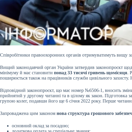
Співробітники правоохоронних органів отримуватимуть вищу за
Вищий законодавчий орган України затвердив законопроєкт щод
мінімуму й має становити
понад 33 тисячі гривень щомісяця
. 
поширюється також на працівників служби цивільного захисту. 
Відповідний законопроєкт, що має номер №6506-1, вносить зміни
прийнятий у другому читанні та в цілому як закон. Підготовка з
групою колег, подавши його ще 6 січня 2022 року. Перше читання
Запроваджена цим законом
нова структура грошового забезпе
основний оклад за посадою;
додаткова оплата за спеціальне звання;