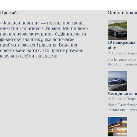
Про сайт
Останні нови
«Фінанси новини» — портал про гроші,
інвестиції та бізнес в Україні. Ми пишемо
про криптовалюту, ринок будівництва та
фінансову аналітику, яка допомагає
10 найкращих 
приймати зважені рішення. Видання
ціну
орієнтоване на тих, хто прагне розумно
Соломія Петре
керувати своїми фінансами.
The language of th
Benz CLSЗнайти ав
Чотири авто, щ
Соломія Петре
class=”ArticleIma
припинення випуск