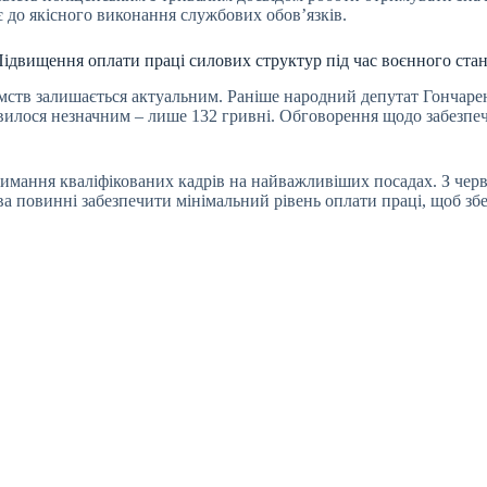
є до якісного виконання службових обов’язків.
ідвищення оплати праці силових структур під час воєнного ста
омств залишається актуальним. Раніше народний депутат Гончаре
илося незначним – лише 132 гривні. Обговорення щодо забезпече
римання кваліфікованих кадрів на найважливіших посадах. З чер
ва повинні забезпечити мінімальний рівень оплати праці, щоб збе