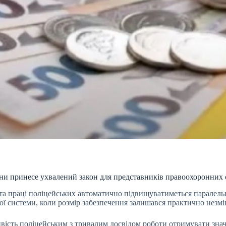
іни принесе ухвалений закон для представників правоохоронних 
та праці поліцейських автоматично підвищуватиметься паралельн
ьої системи, коли розмір забезпечення залишався практично незм
вість поліцейським з тривалим досвідом роботи отримувати зна