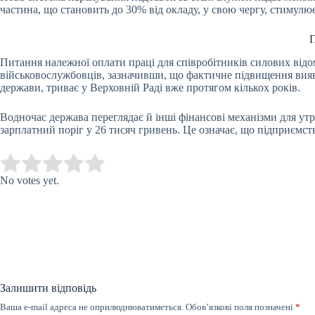
частина, що становить до 30% від окладу, у свою чергу, стимулю
П
Питання належної оплати праці для співробітників силових від
військовослужбовців, зазначивши, що фактичне підвищення вияв
держави, триває у Верховній Раді вже протягом кількох років.
Водночас держава переглядає й інші фінансові механізми для ут
зарплатний поріг у 26 тисяч гривень. Це означає, що підприємст
Submit Rating
Rate this item:
No votes yet.
Залишити відповідь
Ваша e-mail адреса не оприлюднюватиметься.
Обов’язкові поля позначені
*