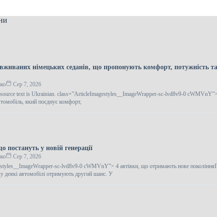
ни
вживаних німецьких седанів, що пропонують комфорт, потужність та
нко
Сер 7, 2026
e source text is Ukrainian. class=”ArticleImagestyles__ImageWrapper-sc-lvd8v9-0 cWMVnY”
томобіль, який поєднує комфорт,
о постануть у новій генерації
нко
Сер 7, 2026
gestyles__ImageWrapper-sc-lvd8v9-0 cWMVnY”> 4 автівки, що отримають нове покоління
у деякі автомобілі отримують другий шанс. У