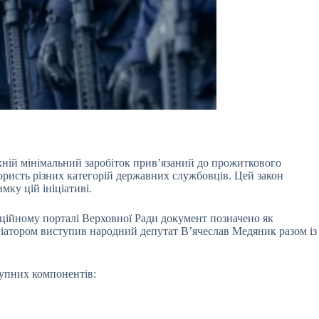
хній мінімальний заробіток прив’язаний до прожиткового
ористь різних категорій державних службовців. Цей закон
ку цій ініціативі.
іційному порталі Верховної Ради документ позначено як
іціатором виступив народний депутат В’ячеслав Медяник разом із
тупних компонентів: