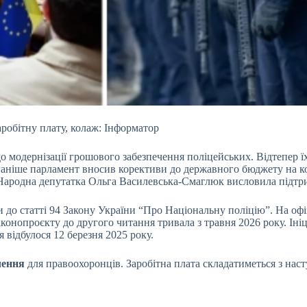
робітну плату, колаж: Інформатор
о модернізації
грошового забезпечення поліцейських. Відтепер ї
Раніше парламент вносив корективи до державного бюджету на к
Народна депутатка Ольга Василевська-Смаглюк висловила підтрим
 до статті 94 Закону України “Про Національну поліцію”. На оф
аконопроєкту до другого читання тривала з травня 2026 року. Ін
 відбулося 12 березня 2025 року.
чення
для правоохоронців. Заробітна плата складатиметься з нас