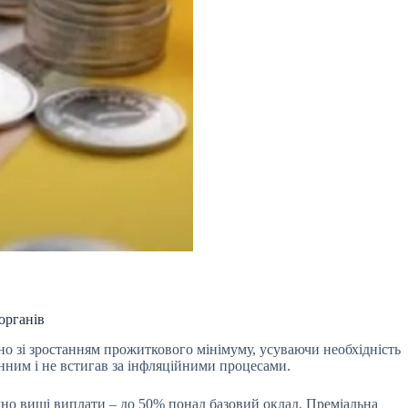
органів
о зі зростанням прожиткового мінімуму, усуваючи необхідність
інним і не встигав за інфляційними процесами.
чно вищі виплати – до 50% понад базовий оклад. Преміальна