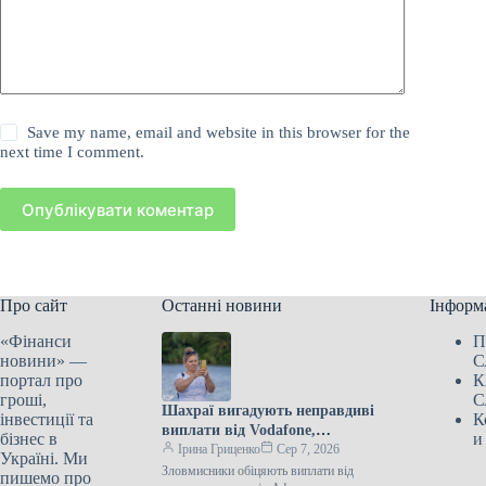
Save my name, email and website in this browser for the
next time I comment.
Опублікувати коментар
Про сайт
Останні новини
Інформ
«Фінанси
П
новини» —
С
портал про
К
гроші,
С
Шахраї вигадують неправдиві
інвестиції та
К
виплати від Vodafone,
бізнес в
и
Kyivstar та lifecell
Ірина Гриценко
Сер 7, 2026
Україні. Ми
Зловмисники обіцяють виплати від
пишемо про