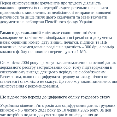
Перед оцифруванням документів про трудову діяльність
важливо провести їх попередній аудит: ретельно перевірити
правильність заповнення, за необхідності виправити виявлені
неточності та лише після цього сканувати та завантажувати
документи на вебпортал Пенсійного фонду України.
Вимоги до скан-копій
є чіткими: скани повинні бути
кольоровими та чіткими, відображати всі реквізити документа –
назву, серійний номер, дату видачі, печатки, підписи та ПІБ
власника; рекомендована роздільна здатність – 300 dpi, а розмір
кожного файлу не повинен перевищувати 1 Мб.
Стаж після 2004 року враховується автоматично на основі даних
державного реєстру застрахованих осіб, тому підтвердження в
електронному вигляді для цього періоду не є обов’язковим.
Разом з тим, якщо не оцифрувати трудову книжку, нічого не
станеться і стаж ніхто не скасує. До того ж у законі зазначено, що
оцифрування є рекомендованим.
Що відомо про перехід до цифрового обліку трудового стажу
Українцям відвели п’ять років для оцифрування даних трудових
книжок – з 5 лютого 2021 року до 10 червня 2026 року. За цей
час потрібно подати документи для їх оцифрування до