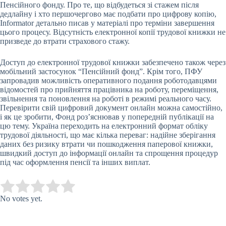
Пенсійного фонду. Про те, що відбудеться зі стажем після
дедлайну і хто першочергово має подбати про цифрову копію,
Informator детально писав у матеріалі про терміни завершення
цього процесу. Відсутність електронної копії трудової книжки не
призведе до втрати страхового стажу.
Доступ до електронної трудової книжки забезпечено також через
мобільний застосунок “Пенсійний фонд”. Крім того, ПФУ
запровадив можливість оперативного подання роботодавцями
відомостей про прийняття працівника на роботу, переміщення,
звільнення та поновлення на роботі в режимі реального часу.
Перевірити свій цифровий документ онлайн можна самостійно,
і як це зробити, Фонд роз’яснював у попередній публікації на
цю тему. Україна переходить на електронний формат обліку
трудової діяльності, що має кілька переваг: надійне зберігання
даних без ризику втрати чи пошкодження паперової книжки,
швидкий доступ до інформації онлайн та спрощення процедур
під час оформлення пенсії та інших виплат.
Submit Rating
Rate this item:
No votes yet.