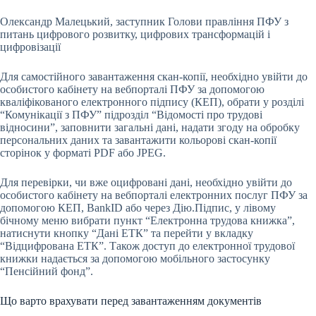
Олександр Малецький, заступник Голови правління ПФУ з
питань цифрового розвитку, цифрових трансформацій і
цифровізації
Для самостійного завантаження скан-копії, необхідно увійти до
особистого кабінету на вебпорталі ПФУ за допомогою
кваліфікованого електронного підпису (КЕП), обрати у розділі
“Комунікації з ПФУ” підрозділ “Відомості про трудові
відносини”, заповнити загальні дані, надати згоду на обробку
персональних даних та завантажити кольорові скан-копії
сторінок у форматі PDF або JPEG.
Для перевірки, чи вже оцифровані дані, необхідно увійти до
особистого кабінету на вебпорталі електронних послуг ПФУ за
допомогою КЕП, BankID або через Дію.Підпис, у лівому
бічному меню вибрати пункт “Електронна трудова книжка”,
натиснути кнопку “Дані ЕТК” та перейти у вкладку
“Відцифрована ЕТК”. Також доступ до електронної трудової
книжки надається за допомогою мобільного застосунку
“Пенсійний фонд”.
Що варто врахувати перед завантаженням документів