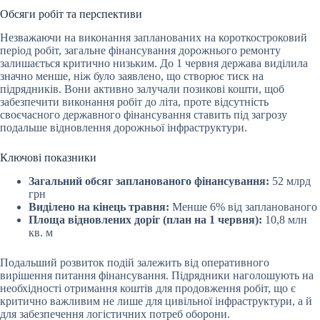
Обсяги робіт та перспективи
Незважаючи на виконання запланованих на короткостроковий
період робіт, загальне фінансування дорожнього ремонту
залишається критично низьким. До 1 червня держава виділила
значно менше, ніж було заявлено, що створює тиск на
підрядників. Вони активно залучали позикові кошти, щоб
забезпечити виконання робіт до літа, проте відсутність
своєчасного державного фінансування ставить під загрозу
подальше відновлення дорожньої інфраструктури.
Ключові показники
Загальний обсяг запланованого фінансування:
52 млрд
грн
Виділено на кінець травня:
Менше 6% від запланованого
Площа відновлених доріг (план на 1 червня):
10,8 млн
кв. м
Подальший розвиток подій залежить від оперативного
вирішення питання фінансування. Підрядники наголошують на
необхідності отримання коштів для продовження робіт, що є
критично важливим не лише для цивільної інфраструктури, а й
для забезпечення логістичних потреб оборони.