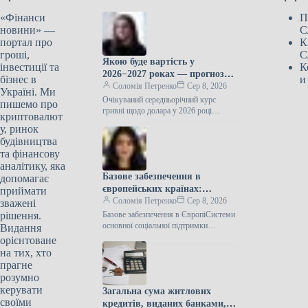
«Фінанси
П
новини» —
С
портал про
К
гроші,
С
Якою буде вартість у
інвестиції та
К
2026−2027 роках — прогноз
бізнес в
и
ЦЕС
Соломія Петренко
Сер 8, 2026
Україні. Ми
Очікуваний середньорічний курс
пишемо про
гривні щодо долара у 2026 році
криптовалют
становить 44,5 грн за доларПротягом
у, ринок
2026−2027 років спостерігатиметься
будівництва
подальше зростання курсу…
та фінансову
аналітику, яка
Базове забезпечення в
допомагає
європейських країнах:
приймати
очікувані виплати у 2026 році
Соломія Петренко
Сер 8, 2026
зважені
рішення.
Базове забезпечення в ЄвропіСистеми
основної соціальної підтримки
Видання
функціонують майже в усіх
орієнтоване
європейських державах, але їхні
на тих, хто
принципи роботи різняться. У
прагне
деяких…
розумно
керувати
Загальна сума житлових
своїми
кредитів, виданих банками,