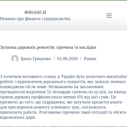
Перейти
до
ФІНАНСИ
вмісту
Новини про фінанси і підприємства
Зупинка дорожніх ремонтів: причина та наслідки
Ірина Гриценко
01.06.2026
Ринки
З початком весняного сезону в Україні було розпочато масштабні
роботи з відновлення дорожнього покриття, яке зазнало значних
пошкоджень після зими. Незважаючи на
заплановане
президентом виділення 52 мільярдів гривень на ці цілі, на кінець
травня держава профінансувала менше 6% від цієї суми. Це
призвело до того, що підрядники, які залучали кредитні кошти
для прискорення ремонту ключових трас, погрожують
припинити роботи. Розглянемо причини такої ситуації та обсяги
відновлених доріг.