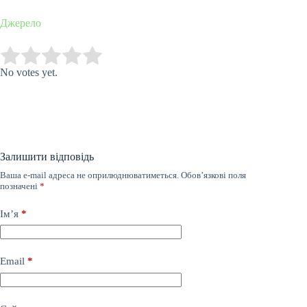
Джерело
Submit Rating
Rate this item:
No votes yet.
Залишити відповідь
Ваша e-mail адреса не оприлюднюватиметься.
Обов’язкові поля
позначені
*
Ім’я
*
Email
*