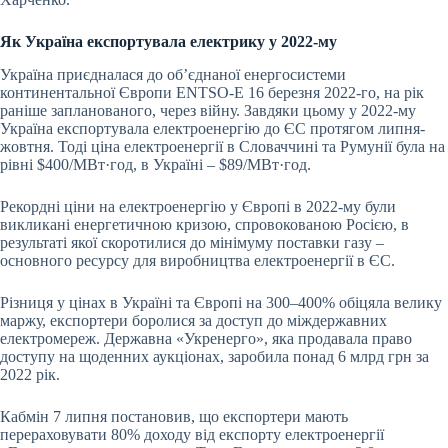
Як Україна експортувала електрику у 2022-му
Україна приєдналася до обʼєднаної енергосистеми
континентальної Європи ENTSO-E 16 березня 2022-го, на рік
раніше запланованого, через війну. Завдяки цьому у 2022-му
Україна експортувала електроенергію до ЄС протягом липня-
жовтня. Тоді ціна електроенергії в Словаччині та Румунії була на
рівні $400/МВт·год, в Україні – $89/МВт·год.
Рекордні ціни на електроенергію у Європі в 2022-му були
викликані енергетичною кризою, спровокованою Росією, в
результаті якої скоротилися до мінімуму поставки газу –
основного ресурсу для виробництва електроенергії в ЄС.
Різниця у цінах в Україні та Європі на 300–400% обіцяла велику
маржу, експортери боролися за доступ до міждержавних
електромереж. Державна «Укренерго», яка продавала право
доступу на щоденних аукціонах, заробила понад 6 млрд грн за
2022 рік.
Кабмін 7 липня постановив, що експортери мають
перераховувати 80% доходу від експорту електроенергії