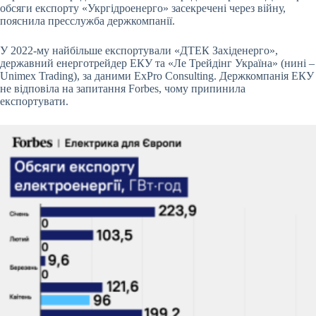
обсяги експорту «Укргідроенерго» засекречені через війну,
пояснила пресслужба держкомпанії.
У 2022-му найбільше експортували «ДТЕК Західенерго»,
державний енерготрейдер ЕКУ та «Ле Трейдінг Україна» (нині –
Unimex Trading), за даними ExPro Consulting. Держкомпанія ЕКУ
не відповіла на запитання Forbes, чому припинила
експортувати.