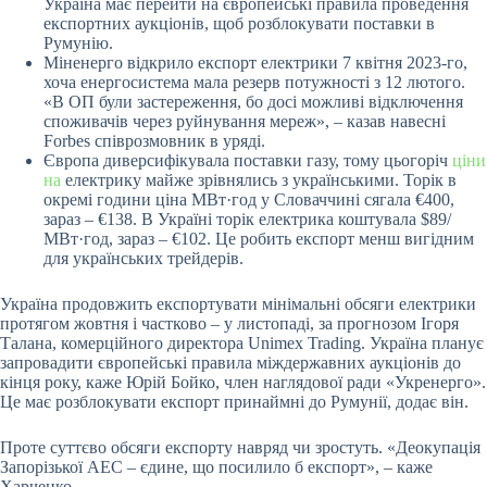
Україна має перейти на європейські правила проведення
експортних аукціонів, щоб розблокувати поставки в
Румунію.
Міненерго відкрило експорт електрики 7 квітня 2023-го,
хоча енергосистема мала резерв потужності з 12 лютого.
«В ОП були застереження, бо досі можливі відключення
споживачів через руйнування мереж», – казав навесні
Forbes співрозмовник в уряді.
Європа диверсифікувала поставки газу, тому цьогоріч
ціни
на
електрику майже зрівнялись з українськими. Торік в
окремі години ціна МВт·год у Словаччині сягала €400,
зараз – €138. В Україні торік електрика коштувала $89/
МВт·год, зараз – €102. Це робить експорт менш вигідним
для українських трейдерів.
Україна продовжить експортувати мінімальні обсяги електрики
протягом жовтня і частково – у листопаді, за прогнозом Ігоря
Талана, комерційного директора Unimex
Trading
. Україна планує
запровадити європейські правила міждержавних аукціонів до
кінця року, каже Юрій Бойко, член наглядової ради «Укренерго».
Це має розблокувати експорт принаймні до Румунії, додає він.
Проте суттєво обсяги експорту навряд чи зростуть. «Деокупація
Запорізької АЕС – єдине, що посилило б експорт», – каже
Харченко.