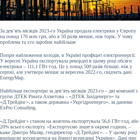
За дев’ять місяців 2023-го Україна продала електрики у Європу
на понад 176 млн грн, або в 50 разів менше, ніж торік. У чому
проблема та хто заробив найбільше
Попри
наближення холодів, в Україні профіцит електроенергії.
У вересні Україна експортувала рекордні в цьому році обсяги
електрики – 111,1 ГВт·год. Це у понад 500 разів більше, ніж у
серпні, але учетверо менше за вересень 2022-го, свідчать дані
EnergyMap.
Найбільші експортери за дев’ять місяців 2023-го – дві компанії з
групи ДТЕК Ріната Ахметова – «ДТЕК Західенерго» та
«Д.Трейдінг», а також державна «Укргідроенерго», за даними
ExPro Consulting.
«Д.Трейдінг» станом на жовтень експортувала 56,6 ГВт⋅год, або
20% всього експорту. «Експортуємо лише в окремі години, –
каже Дмитро Маляр, гендиректор «Д.Трейдінг». – У цьому році
вирішили зосередитися на бізнесі всередині України». Дані про