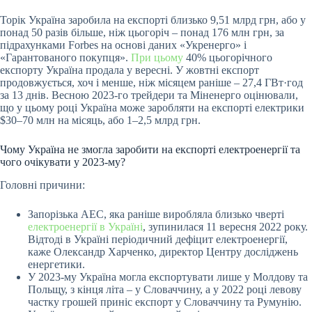
Торік Україна заробила на експорті близько 9,51 млрд
грн
, або у
понад 50 разів більше, ніж цьогоріч – понад 176 млн
грн
, за
підрахунками Forbes на основі даних «Укренерго» і
«Гарантованого покупця».
При цьому
40% цьогорічного
експорту Україна продала у вересні. У жовтні експорт
продовжується, хоч і менше, ніж місяцем раніше – 27,4 ГВт·год
за 13 днів. Весною 2023-го трейдери та Міненерго оцінювали,
що у цьому році Україна може заробляти на експорті електрики
$30–70 млн на місяць, або 1–2,5 млрд грн.
Чому Україна не змогла заробити на експорті електроенергії та
чого очікувати у 2023-му?
Головні причини:
Запорізька АЕС, яка раніше виробляла близько чверті
електроенергії в Україні
, зупинилася 11 вересня 2022 року.
Відтоді в Україні періодичний дефіцит електроенергії,
каже Олександр Харченко, директор Центру досліджень
енергетики.
У 2023-му Україна могла експортувати лише у Молдову та
Польщу, з кінця літа – у Словаччину, а у 2022 році левову
частку грошей приніс експорт у Словаччину та Румунію.