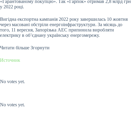
«Гарантованому покупцю». Так «Гарпок» отримав 2,8 млрд грн
у 2022 році.
Вигідна експортна кампанія 2022 року завершилась 10 жовтня
через масовані обстріли енергоінфраструктури. За місяць до
того, 11 вересня, Запорізька АЕС припинила виробляти
електрику в об’єднану українську енергомережу.
Читати більше
Згорнути
Источник
Submit Rating
Rate this item:
No votes yet.
Submit Rating
Rate this item:
No votes yet.