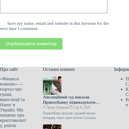
Save my name, email and website in this browser for the
next time I comment.
Опублікувати коментар
Про сайт
Останні новини
Інформ
«Фінанси
П
новини» —
С
портал про
К
гроші,
С
Апеляційний суд наказав
інвестиції та
К
ПриватБанку відшкодувати
бізнес в
и
ветерану війни 12 741 гривню,
Ірина Гриценко
Сер 9, 2026
Україні. Ми
привласнену зловмисниками.
ПриватБанк програв судовий процес
пишемо про
ветерану через зняті кошти Сумський
криптовалют
апеляційний суд 30 липня відмовив у
у, ринок
задоволенні скарги АТ КБ