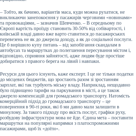
– Тобто, як бачимо, варіантів маса, куди можна рухатися, не
викликаючи занепокоєння у пасажирів черговими «новинами»
та провокаціями, – зазначив Шевченко. – В середньому по
Європі вартість проїзду становить 30-50% від собівартості, і
київській владі давно вже варто ставитися до пасажирських
перевезень не як до джерела доходу, а як до соціальної послуги.
Це б вирішило купу питань – від запобігання скандалам в
автобусах та маршрутках до полегшення пересування містом і,
відповідно, сприяння зайнятості, адже людям буде простіше
добиратися з правого берега на лівий і навпаки.
Ресурси для цього існують, каже експерт. І це не тільки податки
до місцевих бюджетів, що зростають разом зі зростанням
зарплат, які так турбують міську владу. Наприклад, нещодавно
було підвищено тарифи на паркування в місті, а це також
джерело компенсацій для громадського транспорту. Натомість
комерційний підхід до громадського транспорту – це
повернення в 90-ті роки, які б ми давно мали залишити в
минулому. За такого підходу про якість послуг, графіки руху,
розбудову інфраструктури мова не йде. Єдина мета – поставити
маршрутки на популярні напрямки з платоспроможними
пасажирами, щоб їх «доїти».