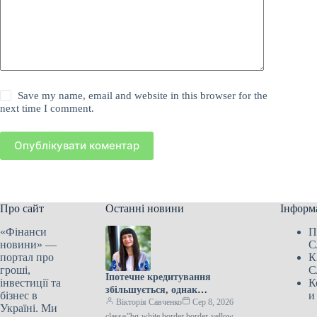
Save my name, email and website in this browser for the
next time I comment.
Опублікувати коментар
Про сайт
Останні новини
Інформ
«Фінанси
П
новини» —
С
портал про
К
гроші,
С
Іпотечне кредитування
інвестиції та
К
збільшується, однак
бізнес в
и
залишається стабільним
Вікторія Савченко
Сер 8, 2026
Україні. Ми
завдяки програмі “єОселя”:
class=”bg-white border border-yellow-