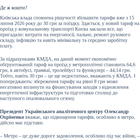
Де ж кошти?
Київська влада сповнена рішучості збільшити тарифи вже з 15
липня 2026 року до 30 грн за поїздку. Здається, у новий тариф на
проїзд у комунальному транспорті Києва заклали все, що
пригадали: витрати на енергоносії, пальне, ремонт рухомого
складу, інфляцію та навіть мінімальну та середню заробітну
плату.
За підрахунками КМДА, на даний момент економічно
обґрунтований тариф на проїзд у метрополітені становить 64,6
грн, в автобусі, трамваї, тролейбусі та фунікулері – 44,14 грн.
Тобто, навіть 30 грн – це ще недостатньо, вважають у КМДА. І
попереджають: збереження тарифу на рівні 8 грн може
негативно вплинути на фінансування заходів з відновлення
енергетичної інфраструктури та підготовки столиці до
наступного опалювального сезону.
Президент Українського аналітичного центру Олександр
Охріменко
вважає, що підвищення тарифів, особливо в метро,
дійсно має підстави.
– Метро – це дуже дороге задоволення, особливо під час війни, –