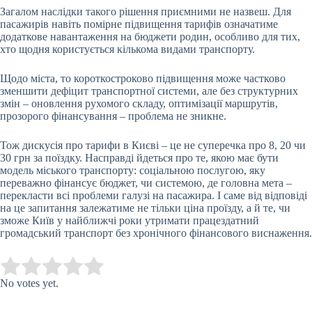
Загалом наслідки такого рішення приємними не назвеш. Для
пасажирів навіть помірне підвищення тарифів означатиме
додаткове навантаження на бюджети родин, особливо для тих,
хто щодня користується кількома видами транспорту.
Щодо міста, то короткостроково підвищення може частково
зменшити дефіцит транспортної системи, але без структурних
змін – оновлення рухомого складу, оптимізації маршрутів,
прозорого фінансування – проблема не зникне.
Тож дискусія про тарифи в Києві – це не суперечка про 8, 20 чи
30 грн за поїздку. Насправді йдеться про те, якою має бути
модель міського транспорту: соціальною послугою, яку
переважно фінансує бюджет, чи системою, де головна мета –
перекласти всі проблеми галузі на пасажира. І саме від відповіді
на це запитання залежатиме не тільки ціна проїзду, а й те, чи
зможе Київ у найближчі роки утримати працездатний
громадський транспорт без хронічного фінансового виснаження.
Submit Rating
Rate this item:
No votes yet.