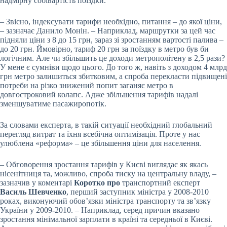
надмірну собівартість поїздки.
– Звісно, індексувати тарифи необхідно, питання – до якої ціни,
– зазначає Данило Монін. – Наприклад, маршрутки за цей час
підняли ціни з 8 до 15 грн, зараз зі зростанням вартості палива –
до 20 грн. Ймовірно, тариф 20 грн за поїздку в метро був би
логічним. Але чи збільшить це доходи метрополітену в 2,5 рази?
У мене є сумніви щодо цього. До того ж, навіть з доходом 4 млрд
грн метро залишиться збитковим, а спроба перекласти підвищені
потреби на різко знижений попит заганяє метро в
довгостроковий колапс. Адже збільшення тарифів надалі
зменшуватиме пасажиропотік.
За словами експерта, в такій ситуації необхідний глобальний
перегляд витрат та їхня всебічна оптимізація. Проте у нас
улюблена «реформа» – це збільшення ціни для населення.
– Обговорення зростання тарифів у Києві виглядає як якась
нісенітниця та, можливо, спроба тиску на центральну владу, –
зазначив у коментарі
Коротко про
транспортний експерт
Василь Шевченко
, перший заступник міністра у 2008-2010
роках, виконуючий обов’язки міністра транспорту та зв’язку
України у 2009-2010. – Наприклад, серед причин вказано
зростання мінімальної зарплати в країні та середньої в Києві.