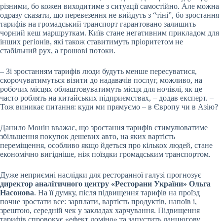
різними, бо кожен виходитиме з ситуації самостійно. Але можна
одразу сказати, що перевезення не вийдуть з “тіні”, бо зростання
тарифів на громадський транспорт гарантовано залишить
чорний кеш маршруткам. Київ стане негативним прикладом для
інших регіонів, які також ставитимуть пріоритетом не
стабільний рух, а грошові потоки.
– Зі зростанням тарифів люди будуть менше пересуватися,
скорочуватимуться візити до надавачів послуг, можливо, на
робочих місцях облаштовуватимуть місця для ночівлі, як це
часто роблять на китайських підприємствах, – додав експерт. –
Тож виникає питання: куди ми прямуємо – в Європу чи в Азію?
Данило Монін вважає, що зростання тарифів стимулюватиме
збільшення покупок дешевих авто, на яких вартість
переміщення, особливо якщо йдеться про кількох людей, стане
економічно вигідніше, ніж поїздки громадським транспортом.
Дуже неприємні наслідки для ресторанної галузі прогнозує
директор аналітичного центру «Ресторани України» Ольга
Насонова
. На її думку, після підвищення тарифів на проїзд
почне зростати все: зарплати, вартість продуктів, напоїв і,
зрештою, середній чек у закладах харчування. Підвищення
тарифів спровокує «ефект доміно» та запустить ланцюгову