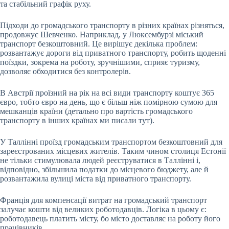
та стабільний графік руху.
Підходи до громадського транспорту в різних країнах різняться,
продовжує Шевченко. Наприклад, у Люксембурзі міський
транспорт безкоштовний. Це вирішує декілька проблем:
розвантажує дороги від приватного транспорту, робить щоденні
поїздки, зокрема на роботу, зручнішими, сприяє туризму,
дозволяє обходитися без контролерів.
В Австрії проїзний на рік на всі види транспорту коштує 365
євро, тобто євро на день, що є більш ніж помірною сумою для
мешканців країни (детально про вартість громадського
транспорту в інших країнах ми писали тут).
У Таллінні проїзд громадським транспортом безкоштовний для
зареєстрованих місцевих жителів. Таким чином столиця Естонії
не тільки стимулювала людей реєструватися в Таллінні і,
відповідно, збільшила податки до місцевого бюджету, але й
розвантажила вулиці міста від приватного транспорту.
Франція для компенсації витрат на громадський транспорт
залучає кошти від великих роботодавців. Логіка в цьому є:
роботодавець платить місту, бо місто доставляє на роботу його
працівників.