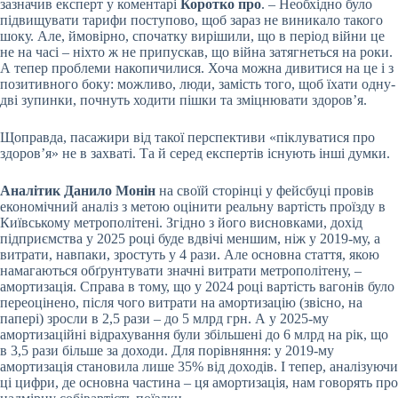
зазначив експерт у коментарі
Коротко про
. – Необхідно було
підвищувати тарифи поступово, щоб зараз не виникало такого
шоку. Але, ймовірно, спочатку вирішили, що в період війни це
не на часі – ніхто ж не припускав, що війна затягнеться на роки.
А тепер проблеми накопичилися. Хоча можна дивитися на це і з
позитивного боку: можливо, люди, замість того, щоб їхати одну-
дві зупинки, почнуть ходити пішки та зміцнювати здоров’я.
Щоправда, пасажири від такої перспективи «піклуватися про
здоров’я» не в захваті. Та й серед експертів існують інші думки.
Аналітик Данило Монін
на своїй сторінці у фейсбуці провів
економічний аналіз з метою оцінити реальну вартість проїзду в
Київському метрополітені. Згідно з його висновками, дохід
підприємства у 2025 році буде вдвічі меншим, ніж у 2019-му, а
витрати, навпаки, зростуть у 4 рази. Але основна стаття, якою
намагаються обґрунтувати значні витрати метрополітену, –
амортизація. Справа в тому, що у 2024 році вартість вагонів було
переоцінено, після чого витрати на амортизацію (звісно, на
папері) зросли в 2,5 рази – до 5 млрд грн. А у 2025-му
амортизаційні відрахування були збільшені до 6 млрд на рік, що
в 3,5 рази більше за доходи. Для порівняння: у 2019-му
амортизація становила лише 35% від доходів. І тепер, аналізуючи
ці цифри, де основна частина – ця амортизація, нам говорять про