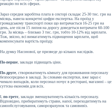
реакцію по всіх сферах.
Зараз середня заробітна плата в секторі складає 25-30 тис. грн на
місяць, навела конкретні цифри експертка. На проїзд у
громадському транспорті поки що витрачається 16-25 грн на
день, але після 15 липня на дорогу доведеться витрачати 60-100
грн. За місяць – близько 3 тис. грн, тобто 10-12% від зарплати.
Тож, звісно, всі вимагатимуть підвищення зарплати, щоб
компенсувати вартість проїзду.
На думку Насонової, це призведе до кількох наслідків.
По-перше
, заклади підвищать ціни.
По-друге
, створюватимуть кімнату для проживання персоналу
безпосередньо в закладі. За словами експертки, вже зараз є
чимало випадків, коли персонал ночує в ресторані, магазині – це
суттєва економія для всіх.
І,
по-третє
, заклади зменшуватимуть кількість персоналу.
Відповідно, прибиратимуть страви, напої, переходитимуть на
самообслуговування, саморозрахунок та самовивіз.