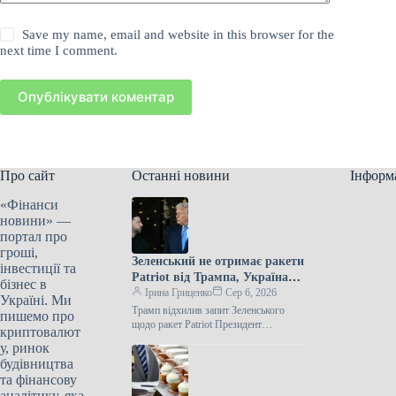
Save my name, email and website in this browser for the
next time I comment.
Опублікувати коментар
Про сайт
Останні новини
Інформ
«Фінанси
новини» —
портал про
гроші,
Зеленський не отримає ракети
інвестиції та
Patriot від Трампа, Україна
бізнес в
залишилася без них.
Ірина Гриценко
Сер 6, 2026
Україні. Ми
Трамп відхилив запит Зеленського
пишемо про
щодо ракет Patriot Президент
криптовалют
Сполучених Штатів Дональд Трамп не
у, ринок
задовольнив прохання Володимира
будівництва
Зеленського про передачу Україні
та фінансову
аналітику, яка