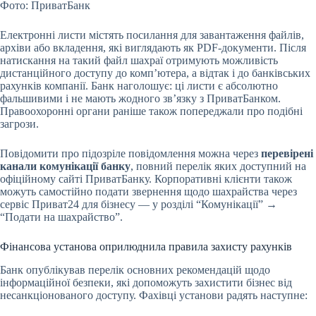
Фото: ПриватБанк
Електронні листи містять посилання для завантаження файлів,
архіви або вкладення, які виглядають як PDF-документи. Після
натискання на такий файл шахраї отримують можливість
дистанційного доступу до комп’ютера, а відтак і до банківських
рахунків компанії. Банк наголошує: ці листи є абсолютно
фальшивими і не мають жодного зв’язку з ПриватБанком.
Правоохоронні органи раніше також попереджали про подібні
загрози.
Повідомити про підозріле повідомлення можна через
перевірені
канали комунікації банку
, повний перелік яких доступний на
офіційному сайті ПриватБанку. Корпоративні клієнти також
можуть самостійно подати звернення щодо шахрайства через
сервіс Приват24 для бізнесу — у розділі “Комунікації” →
“Подати на шахрайство”.
Фінансова установа оприлюднила правила захисту рахунків
Банк опублікував перелік основних рекомендацій щодо
інформаційної безпеки, які допоможуть захистити бізнес від
несанкціонованого доступу. Фахівці установи радять наступне: