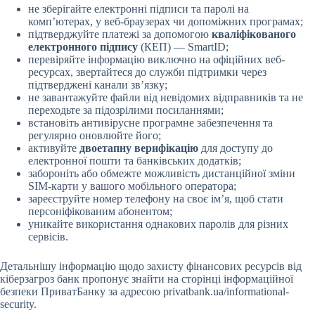
не зберігайте електронні підписи та паролі на
комп’ютерах, у веб-браузерах чи допоміжних програмах;
підтверджуйте платежі за допомогою
кваліфікованого
електронного підпису
(КЕП) — SmartID;
перевіряйте інформацію виключно на офіційних веб-
ресурсах, звертайтеся до служби підтримки через
підтверджені канали зв’язку;
не завантажуйте файли від невідомих відправників та не
переходьте за підозрілими посиланнями;
встановіть антивірусне програмне забезпечення та
регулярно оновлюйте його;
активуйте
двоетапну верифікацію
для доступу до
електронної пошти та банківських додатків;
забороніть або обмежте можливість дистанційної зміни
SIM-карти у вашого мобільного оператора;
зареєструйте номер телефону на своє ім’я, щоб стати
персоніфікованим абонентом;
уникайте використання однакових паролів для різних
сервісів.
Детальнішу інформацію щодо захисту фінансових ресурсів від
кіберзагроз банк пропонує знайти на сторінці інформаційної
безпеки ПриватБанку за адресою privatbank.ua/informational-
security.