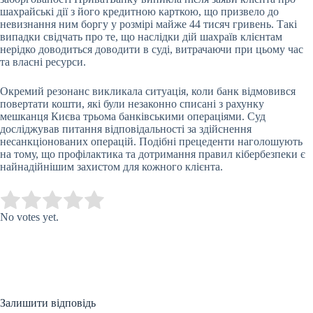
шахрайські дії з його кредитною карткою, що призвело до
невизнання ним боргу у розмірі майже 44 тисяч гривень. Такі
випадки свідчать про те, що наслідки дій шахраїв клієнтам
нерідко доводиться доводити в суді, витрачаючи при цьому час
та власні ресурси.
Окремий резонанс викликала ситуація, коли банк відмовився
повертати кошти, які були незаконно списані з рахунку
мешканця Києва трьома банківськими операціями. Суд
досліджував питання відповідальності за здійснення
несанкціонованих операцій. Подібні прецеденти наголошують
на тому, що профілактика та дотримання правил кібербезпеки є
найнадійнішим захистом для кожного клієнта.
Submit Rating
Rate this item:
No votes yet.
Залишити відповідь