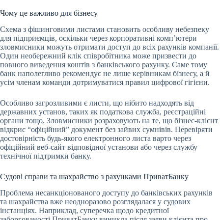
Чому це важливо для бізнесу
Схема з фішинговими листами становить особливу небезпеку
для підприємців, оскільки через корпоративні комп’ютери
зловмисники можуть отримати доступ до всіх рахунків компанії.
Один необережний клік співробітника може призвести до
повного виведення коштів з банківського рахунку. Саме тому
банк наполегливо рекомендує не лише керівникам бізнесу, а й
усім членам команди дотримуватися правил цифрової гігієни.
Особливо загрозливими є листи, що нібито надходять від
державних установ, таких як податкова служба, реєстраційні
органи тощо. Зловмисники розраховують на те, що бізнес-клієнт
відкриє “офіційний” документ без зайвих сумнівів. Перевіряти
достовірність будь-якого електронного листа варто через
офіційний веб-сайт відповідної установи або через службу
технічної підтримки банку.
Судові справи та шахрайство з рахунками ПриватБанку
Проблема несанкціонованого доступу до банківських рахунків
та шахрайства вже неодноразово розглядалася у судових
інстанціях. Наприклад, суперечка щодо кредитної
заборгованості ПриватБанку виникла після заяви клієнта про