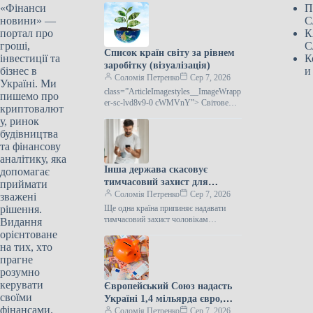
«Фінанси
П
новини» —
С
портал про
К
гроші,
С
Список країн світу за рівнем
інвестиції та
К
заробітку (візуалізація)
бізнес в
и
Соломія Петренко
Сер 7, 2026
Україні. Ми
class=”ArticleImagestyles__ImageWrapp
пишемо про
er-sc-lvd8v9-0 cWMVnY”> Світове
криптовалют
багатствоМіжнародний банк
у, ринок
представив оновлений щорічний
будівництва
перелік країн за рівнем національного
та фінансову
аналітику, яка
Інша держава скасовує
допомагає
тимчасовий захист для
приймати
чоловіків, що підлягають
Соломія Петренко
Сер 7, 2026
зважені
призову.
рішення.
Ще одна країна припиняє надавати
тимчасовий захист чоловікам
Видання
призовного вікуВід 5 серпня українці
орієнтоване
чоловічої статі, котрі прибули до Чехії
на тих, хто
та…
прагне
розумно
керувати
Європейський Союз надасть
своїми
Україні 1,4 мільярда євро,
фінансами.
отриманих від заморожених
Соломія Петренко
Сер 7, 2026