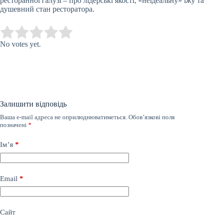
ресторанної галузі – про лідерські якості, «неідеальну» їжу та
душевний стан ресторатора.
Submit Rating
Rate this item:
No votes yet.
Залишити відповідь
Ваша e-mail адреса не оприлюднюватиметься.
Обов’язкові поля
позначені
*
Ім’я
*
Email
*
Сайт