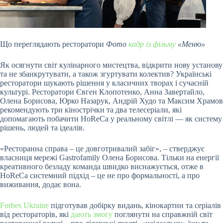
Що переглядають ресторатори
Фото
кадр із фільму
«Меню»
Як осягнути світ кулінарного мистецтва, відкрити нову установу
та не збанкрутувати, а також згуртувати колектив
? Українські
ресторатори шукають рішення у класичних творах і сучасній
культурі. Ресторатори Євген Клопотенко, Анна Завертайло,
Олена Борисова, Юрко Назарук, Андрій Худо та Максим Храмов
рекомендують три кінострічки та два телесеріали, які
допомагають побачити HoReCa у реальному світлі — як систему
рішень, людей та ідеалів.
«Ресторанна справа – це довготривалий забіг», – стверджує
власниця мережі Gastrofamily Олена Борисова. Тільки на енергії
креативного безладу команда швидко виснажується, отже в
HoReCa системний підхід – це не про формальності, а про
виживання, додає вона.
Forbes Ukraine
підготував добірку видань, кінокартин та серіалів
від рестораторів, які
дають змогу
поглянути на справжній світ