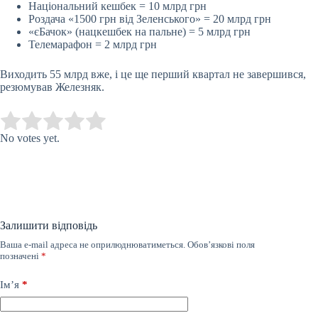
Національний кешбек = 10 млрд грн
Роздача «1500 грн від Зеленського» = 20 млрд грн
«єБачок» (нацкешбек на пальне) = 5 млрд грн
Телемарафон = 2 млрд грн
Виходить 55 млрд вже, і це ще перший квартал не завершився,
резюмував Железняк.
Submit Rating
Rate this item:
No votes yet.
Залишити відповідь
Ваша e-mail адреса не оприлюднюватиметься.
Обов’язкові поля
позначені
*
Ім’я
*