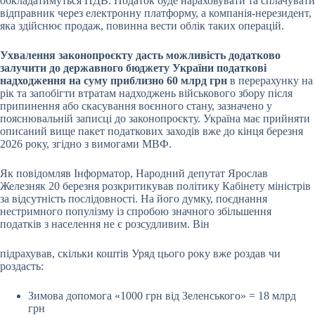
обкладатимуться ПДВ. Податок буде нараховувати та сплачувати
відправник через електронну платформу, а компанія-нерезидент,
яка здійснює продаж, повинна вести облік таких операцій.
Ухвалення законопроєкту дасть можливість додатково
залучити до державного бюджету України податкові
надходження на суму приблизно 60 млрд грн
в перерахунку на
рік та запобігти втратам надходжень військового збору після
припинення або скасування воєнного стану, зазначено у
пояснювальній записці до законопроєкту. Україна має прийняти
описаний вище пакет податкових заходів вже до кінця березня
2026 року, згідно з вимогами МВФ.
Як повідомляв Інформатор, Народний депутат Ярослав
Железняк 20 березня розкритикував політику Кабінету міністрів
за відсутність послідовності. На його думку, поєднання
нестримного популізму із спробою значного збільшення
податків з населення не є розсудливим. Він
підрахував, скільки коштів Уряд цього року вже роздав чи
роздасть:
Зимова допомога «1000 грн від Зеленського» = 18 млрд
грн