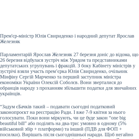
Прем'єр-міністр Юлія Свириденко і народний депутат Ярослав
Железняк
Парламентарій Ярослав Железняк 27 березня доніс до відома, що
26 березня відбулася зустріч між
Урядом та представниками
депутатських угрупувань і фракцій. З боку Кабінету міністрів у
зустрічі взяли участь прем’єрка Юлія Свириденко, очільник
Мінфіну Сергій Марченко та перший заступник міністра
економіки України Олексій Соболєв. Вони зверталися до
обранців народу з проханням збільшити податки для звичайних
українців.
“Задум єБачків такий – подавати сьогодні податковий
законопроєкт на реєстрацію Ради. І вже 7-9 квітня за нього
голосувати. Поки вони міркують, чи це буде закон “one big
beautiful bill” або поділять на два-три: умовно в одному (5%
військовий збір + платформи) та інший (ПДВ для ФОП +
посилки). Вирішать після сьогоднішньої наради. Щоб негайно