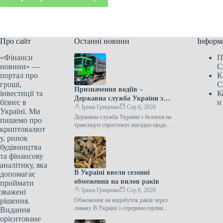
Про сайт
Останні новини
Інформ
«Фінанси
П
новини» —
С
портал про
К
гроші,
С
Призначення водіїв –
інвестиції та
К
Державна служба України з
бізнес в
и
безпеки на транспорті
Ірина Гриценко
Сер 6, 2026
Україні. Ми
виступила з важливим
Державна служба України з безпеки на
пишемо про
повідомленням
транспорті спростовує вигадки щодо
криптовалют
бронювання Державна служба України
у, ринок
з безпеки на транспорті заявила, що…
будівництва
та фінансову
аналітику, яка
В Україні ввели сезонні
допомагає
обмеження на вилов раків
приймати
Ірина Гриценко
Сер 6, 2026
зважені
рішення.
Обмеження на видобуток раків через
линьку В Україні з середини серпня
Видання
розпочалася сезонна заборона на лов
орієнтоване