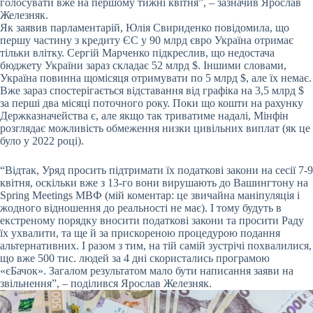
голосувати вже на першому тижні квітня”, – зазначив Ярослав
Железняк.
Як заявив парламентарій, Юлія Свириденко повідомила, що
першу частину з кредиту ЄС у 90 млрд євро Україна отримає
тільки влітку. Сергій Марченко підкреслив, що недостача
бюджету України зараз складає 52 млрд $. Іншими словами,
Україна повинна щомісяця отримувати по 5 млрд $, але їх немає.
Вже зараз спостерігається відставання від графіка на 3,5 млрд $
за перші два місяці поточного року. Поки що кошти на рахунку
Держказначейства є, але якщо так триватиме надалі, Мінфін
розглядає можливість обмеження низки цивільних виплат (як це
було у 2022 році).
“Відтак, Уряд просить підтримати їх податкові закони на сесії 7-9
квітня, оскільки вже з 13-го вони вирушають до Вашингтону на
Spring Meetings МВФ (мій коментар: це звичайна маніпуляція і
жодного відношення до реальності не має). І тому будуть в
екстреному порядку вносити податкові закони та просити Раду
їх ухвалити, та ще й за прискореною процедурою подання
альтернативних. І разом з тим, на тій самій зустрічі похвалилися,
що вже 500 тис. людей за 4 дні скористались програмою
«єБачок». Загалом результатом мало бути написання заяви на
звільнення”, – поділився Ярослав Железняк.