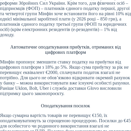
реформи Збройних Сил України. Крім того, для фізичних осіб –
підприємців (ФОП) – платників єдиного податку першої, другої
та четвертої групи Мінфін хоче встановити його на рівні 10% від
однієї мінімальної заробітної плати (у 2026 році – 850 грн), а
платників єдиного податку третьої групи (ФОП та юридичних
осіб) (крім електронних резидентів (е-резидентів) – 1% від
доходу.
Автоматичне оподаткування прибутків, отриманих від
цифрових платформ
Мінфін пропонує зменшити ставку податку на прибутки від
цифрових платформ з 18% до 5%. Якщо сума прибутку за рік не
перевищує еквівалент €2000, сплачувати податок взагалі не
потрібно. Для цього не обов’язково відкривати окремий рахунок
у банку – можна використовувати вже існуючі особисті рахунки.
Раніше Uklon, Bolt, Uber і служба доставки Glovo висловили
підтримку цього законопроєкту.
Оподаткування посилок
Якщо сумарна вартість товарів не перевищує €150, їх
оподатковуватимуть за спрощеною процедурою. Посилки до €45
для особистого чи родинного використання взагалі не