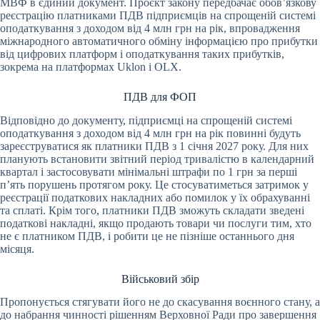
МВФ в єдиний документ. Проєкт закону передбачає обов’язкову
реєстрацію платниками ПДВ підприємців на спрощеній системі
оподаткування з доходом від 4 млн грн на рік, впровадження
міжнародного автоматичного обміну інформацією про прибутки
від цифрових платформ і оподаткування таких прибутків,
зокрема на платформах Uklon і OLX.
ПДВ для ФОП
Відповідно до документу, підприємці на спрощеній системі
оподаткування з доходом від 4 млн грн на рік повинні будуть
зареєструватися як платники ПДВ з 1 січня 2027 року. Для них
планують встановити звітний період тривалістю в календарний
квартал і застосовувати мінімальні штрафи по 1 грн за перші
п’ять порушень протягом року. Це стосуватиметься затримок у
реєстрації податкових накладних або помилок у їх обрахуванні
та сплаті. Крім того, платники ПДВ зможуть складати зведені
податкові накладні, якщо продають товари чи послуги тим, хто
не є платником ПДВ, і робити це не пізніше останнього дня
місяця.
Військовий збір
Пропонується стягувати його не до скасування воєнного стану, а
до набрання чинності рішенням Верховної Ради про завершення