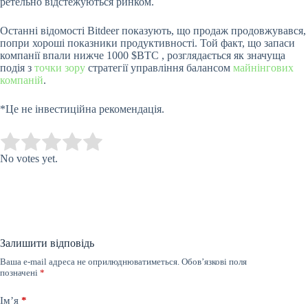
ретельно відстежуються ринком.
Останні відомості Bitdeer показують, що продаж продовжувався,
попри хороші показники продуктивності. Той факт, що запаси
компанії впали нижче 1000
$BTC
, розглядається як значуща
подія з
точки зору
стратегії управління балансом
майнінгових
компаній
.
*Це не інвестиційна рекомендація.
Submit Rating
Rate this item:
No votes yet.
Залишити відповідь
Ваша e-mail адреса не оприлюднюватиметься.
Обов’язкові поля
позначені
*
Ім’я
*