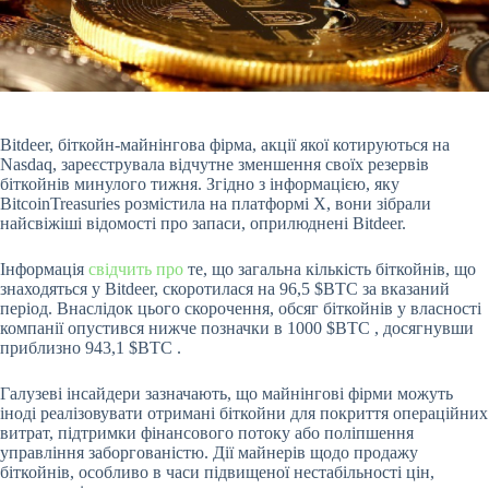
Bitdeer, біткойн-майнінгова фірма, акції якої котируються на
Nasdaq, зареєструвала відчутне зменшення своїх резервів
біткойнів минулого тижня. Згідно з інформацією, яку
BitcoinTreasuries розмістила на платформі X, вони зібрали
найсвіжіші відомості про запаси, оприлюднені Bitdeer.
Інформація
свідчить про
те, що загальна кількість біткойнів, що
знаходяться у Bitdeer, скоротилася на 96,5
$BTC
за вказаний
період. Внаслідок цього скорочення, обсяг біткойнів у власності
компанії опустився нижче позначки в 1000
$BTC
, досягнувши
приблизно 943,1
$BTC
.
Галузеві інсайдери зазначають, що майнінгові фірми можуть
іноді реалізовувати отримані біткойни для покриття операційних
витрат, підтримки фінансового потоку або поліпшення
управління заборгованістю. Дії майнерів щодо продажу
біткойнів, особливо в часи підвищеної нестабільності цін,