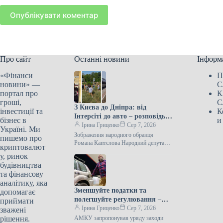
Опублікувати коментар
Про сайт
Останні новини
Інформ
«Фінанси
П
новини» —
С
портал про
К
гроші,
С
З Києва до Дніпра: від
інвестиції та
К
Інтерсіті до авто – розповідь
бізнес в
и
нардепа
Ірина Гриценко
Сер 7, 2026
Україні. Ми
Зображення народного обранця
пишемо про
Романа Каптєлова Народний депутат
криптовалют
Роман Каптєлов описав свою подорож
у, ринок
Укрзалізницею з Києва до Дніпра 6
будівництва
серпня. Незважаючи…
та фінансову
аналітику, яка
Зменшуйте податки та
допомагає
полегшуйте регулювання –
приймати
АМКУ запропонував
Ірина Гриценко
Сер 7, 2026
зважені
Корецькому шляхи зниження
рішення.
АМКУ запропонував уряду заходи