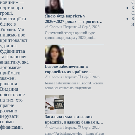
новини» —
С
портал про
К
гроші,
С
Якою буде вартість у
інвестиції та
К
2026−2027 роках — прогноз
бізнес в
и
ЦЕС
Соломія Петренко
Сер 8, 2026
Україні. Ми
Очікуваний середньорічний курс
пишемо про
гривні щодо долара у 2026 році
криптовалют
становить 44,5 грн за доларПротягом
у, ринок
2026−2027 років спостерігатиметься
будівництва
подальше зростання курсу…
та фінансову
аналітику, яка
Базове забезпечення в
допомагає
європейських країнах:
приймати
очікувані виплати у 2026 році
Соломія Петренко
Сер 8, 2026
зважені
рішення.
Базове забезпечення в ЄвропіСистеми
основної соціальної підтримки
Видання
функціонують майже в усіх
орієнтоване
європейських державах, але їхні
на тих, хто
принципи роботи різняться. У
прагне
деяких…
розумно
керувати
Загальна сума житлових
своїми
кредитів, виданих банками,
фінансами.
досягла 50 мільярдів гривень.
Соломія Петренко
Сер 8, 2026
class=”ArticleImagestyles__ImageWrapp