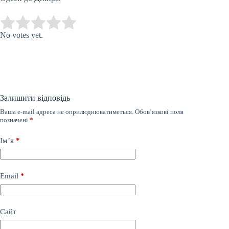
Submit Rating
Rate this item:
No votes yet.
Залишити відповідь
Ваша e-mail адреса не оприлюднюватиметься.
Обов’язкові поля
позначені
*
Ім’я
*
Email
*
Сайт