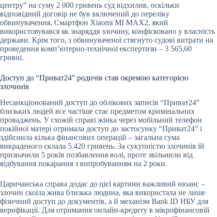
центру” на суму 2 000 гривень суд відхилив, оскільки
відповідний договір не був включений до переліку
обвинувачення. Смартфон Xiaomi MI MAX2, який
використовувався як знаряддя злочину, конфісковано у власність
держави. Крім того, з обвинуваченої стягнуто судові витрати на
проведення комп’ютерно-технічної експертизи – 3 565,60
гривні.
Доступ до “Приват24” родичів став окремою категорією
злочинів
Несанкціонований доступ до облікових записів “Приват24”
близьких людей все частіше стає предметом кримінальних
проваджень. У схожій справі жінка через мобільний телефон
покійної матері отримала доступ до застосунку “Приват24” і
здійснила кілька фінансових операцій – загальна сума
викраденого склала 5 420 гривень. За сукупністю злочинів їй
призначили 5 років позбавлення волі, проте звільнили від
відбування покарання з випробуванням на 2 роки.
Царичанська справа додає до цієї картини важливий нюанс –
злочин скоїла жива близька людина, яка використала не лише
фізичний доступ до документів, а й механізм Bank ID НБУ для
верифікації. Для отримання онлайн-кредиту в мікрофінансовій