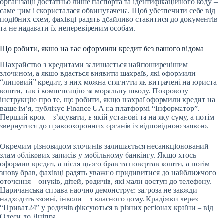
організації достатньо лише паспорта та ідентифікаційного коду –
саме цим і скористалася обвинувачена. Щоб убезпечити себе від
подібних схем, фахівці радять дбайливо ставитися до документів
та не надавати їх неперевіреним особам.
Що робити, якщо на вас оформили кредит без вашого відома
Шахрайство з кредитами залишається найпоширенішим
злочином, а якщо вдасться виявити шахраїв, які оформили
“липовий” кредит, з них можна стягнути як витрачені на юриста
кошти, так і компенсацію за моральну шкоду. Покрокову
інструкцію про те, що робити, якщо шахраї оформили кредит на
ваше ім’я, публікує Finance UA на платформі “Інформатор”.
Перший крок – з’ясувати, в якій установі та на яку суму, а потім
звернутися до правоохоронних органів із відповідною заявою.
Окремим різновидом злочинів залишається несанкціонований
злам облікових записів у мобільному банкінгу. Якщо хтось
оформив кредит, а після цього брав та повертав кошти, а потім
знову брав, фахівці радять уважно придивитися до найближчого
оточення – онуків, дітей, родичів, які мали доступ до телефону.
Царичанська справа наочно демонструє: загроза не завжди
надходить ззовні, інколи – з власного дому. Крадіжки через
“Приват24” у родичів фіксуються в різних регіонах країни – від
Одеси до Дніпра.