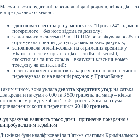
Маючи в розпорядженні персональні дані родичів, жінка діяла за
відпрацьованою схемою:
здійснювала реєстрацію у застосунку “Приват24” від імені
потерпілого – без його відома та дозволу;
за допомогою системи Bank ID НБУ верифікувала особу та
отримувала повний доступ до банківських рахунків;
заповнювала онлайн-заявки на отримання кредитів у
мікрофінансових організаціях – credisend, sgroshi,
clickcredit.ua та finx.com.ua – вказуючи власний номер
телефону як контактний;
після надходження коштів на картку потерпілого негайно
переказувала їх на власний рахунок у ПриватБанку.
Таким чином, вона уклала
дев’ять кредитних угод
: на батька –
два кредити на суми 8 000 та 3 500 гривень, на матір – кілька
позик у розмірі від 3 350 до 5 556 гривень. Загальна сума
привласнених коштів перевищила
20 400 гривень
.
Суд врахував наявність трьох дітей і призначив покарання з
випробувальним терміном
Дії жінки були кваліфіковані за п’ятьма статтями Кримінального