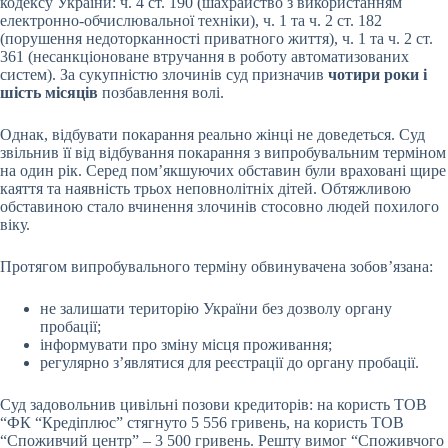
кодексу України: ч. 4 ст. 190 (шахрайство з використанням
електронно-обчислювальної техніки), ч. 1 та ч. 2 ст. 182
(порушення недоторканності приватного життя), ч. 1 та ч. 2 ст.
361 (несанкціоноване втручання в роботу автоматизованих
систем). За сукупністю злочинів суд призначив
чотири роки і
шість місяців
позбавлення волі.
Однак, відбувати покарання реально жінці не доведеться. Суд
звільнив її від відбування покарання з випробувальним терміном
на один рік. Серед пом’якшуючих обставин були враховані щире
каяття та наявність трьох неповнолітніх дітей. Обтяжливою
обставиною стало вчинення злочинів стосовно людей похилого
віку.
Протягом випробувального терміну обвинувачена зобов’язана:
не залишати територію України без дозволу органу
пробації;
інформувати про зміну місця проживання;
регулярно з’являтися для реєстрації до органу пробації.
Суд задовольнив цивільні позови кредиторів: на користь ТОВ
“ФК “Кредіплюс” стягнуто 5 556 гривень, на користь ТОВ
“Споживчий центр” – 3 500 гривень. Решту вимог “Споживчого