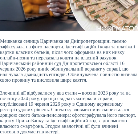
Мешканка селища Царичанка на Дніпропетровщині таємно
зафіксувала на фото паспорти, ідентифікаційні коди та платіжні
картки власних батьків, після чого оформила на них
низку
онлайн-позик та переказала кошти на власний рахунок.
Царичанський районний суд Дніпропетровської області 16
червня 2026 року виніс обвинувальний вердикт у справі, що
налічувала дванадцять епізодів. Обвинувачена повністю визнала
свою провину та висловила щире каяття.
Злочинні дії відбувалися у два етапи – восени 2023 року та на
початку 2024 року, про що свідчать матеріали справи,
опубліковані 19 червня 2026 року в Єдиному державному
реєстрі судових рішень. Спочатку зловмисниця скористалася
довірою свого батька-пенсіонера: сфотографувала його паспорт,
картку ПриватБанку та ідентифікаційний код за допомогою
власного смартфона. Згодом аналогічні дії були вчинені
стосовно документів матері.