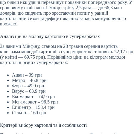
що більш ніж удвічі перевищує показники попереднього року. У
грошовому еквіваленті імпорт зріс у 2,5 раза — до 66,3 млн
доларів, що свідчить про зростаючий попит у ранній
картопляний сезон та дефіцит якісних запасів минулорічного
врожаю.
Аналіз цін на молоду картоплю в супермаркетах
За даними Мінфіну, станом на 28 травня середня вартість
кілограма молодої картоплі в супермаркетах становить 52,17 грн
(у квітні — 69,75 грн). Порівняймо ціни на кілограм молодої
картоплі в різних супермаркетах:
Ашан – 39 грн
Метро – 46,8 грн
Фора – 49,9 грн
Варус – 63,9 грн
Екомаркет – 74,9 грн
Мегамаркет – 96,5 грн
Епіцентр – 158,4 грн
Сільпо – 169 грн
Критерії вибору картоплі та її особливості