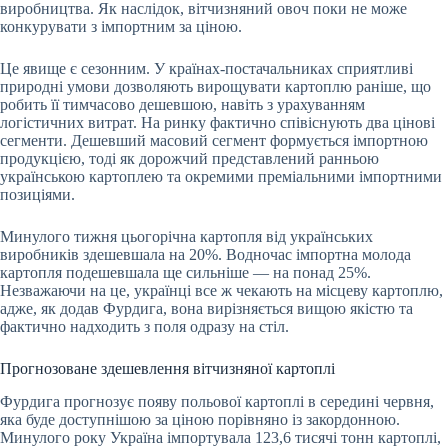
виробництва. Як наслідок, вітчизняний овоч поки не може
конкурувати з імпортним за ціною.
Це явище є сезонним. У країнах-постачальниках сприятливі
природні умови дозволяють вирощувати картоплю раніше, що
робить її тимчасово дешевшою, навіть з урахуванням
логістичних витрат. На ринку фактично співіснують два цінові
сегменти. Дешевший масовий сегмент формується імпортною
продукцією, тоді як дорожчий представлений ранньою
українською картоплею та окремими преміальними імпортними
позиціями.
Минулого тижня цьогорічна картопля від українських
виробників здешевшала на 20%. Водночас імпортна молода
картопля подешевшала ще сильніше — на понад 25%.
Незважаючи на це, українці все ж чекають на місцеву картоплю,
адже, як додав Фурдига, вона вирізняється вищою якістю та
фактично надходить з поля одразу на стіл.
Прогнозоване здешевлення вітчизняної картоплі
Фурдига прогнозує появу польової картоплі в середині червня,
яка буде доступнішою за ціною порівняно із закордонною.
Минулого року Україна імпортувала 123,6 тисячі тонн картоплі,