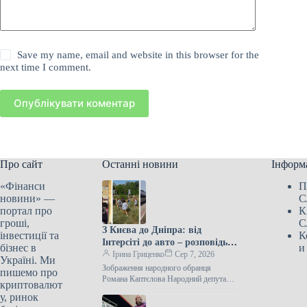
Save my name, email and website in this browser for the
next time I comment.
Опублікувати коментар
Про сайт
Останні новини
Інформ
«Фінанси
П
новини» —
С
портал про
К
гроші,
С
З Києва до Дніпра: від
інвестиції та
К
Інтерсіті до авто – розповідь
бізнес в
и
нардепа
Ірина Гриценко
Сер 7, 2026
Україні. Ми
Зображення народного обранця
пишемо про
Романа Каптєлова Народний депутат
криптовалют
Роман Каптєлов описав свою подорож
у, ринок
Укрзалізницею з Києва до Дніпра 6