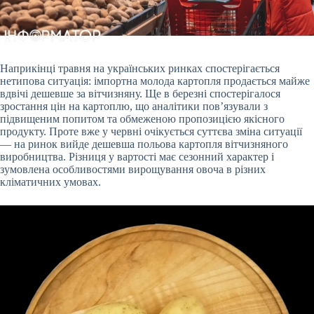
Наприкінці травня на українських ринках спостерігається
нетипова ситуація: імпортна молода картопля продається майже
вдвічі дешевше за вітчизняну. Ще в березні
спостерігалося
зростання цін на картоплю, що аналітики пов’язували з
підвищеним попитом та обмеженою пропозицією якісного
продукту. Проте вже у червні очікується суттєва зміна ситуації
— на ринок вийде дешевша польова картопля вітчизняного
виробництва. Різниця у вартості має сезонний характер і
зумовлена особливостями вирощування овоча в різних
кліматичних умовах.