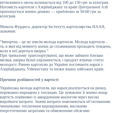
вітчизняного овоча коливається від 100 до 130 грн за кілограм.
Натомість картопля з Азербайджану та країн Центральної Азії
пропонується значно дешево — приблизно за 50-60 грн за
кілограм.
Микола Фурдига, директор Інституту картоплярства НААН,
зазначив:
“Імпортна – це не зовсім молода картопля. Молода картопля –
та, в якої від моменту копки до споживання проходить тиждень,
коли в неї дереться шкірка.”
При тривалому транспортуванні, що може займати близько
місяця, шкірка бульб ущільнюється, і продукт втрачає статус
молодого. Ранню картоплю до України постачають наразі з
Азербайджану, Узбекистану та низки інших азійських країн.
Причини розбіжностей у вартості
Українська молода картопля, що наразі реалізується на ринку,
переважно вирощена у теплицях. Це зумовлює її значно вищу
вартість порівняно із закордонним аналогом через високі
виробничі витрати. Значні витрати пояснюються об’єктивними
чинниками: тепличним вирощуванням, високими
енергетичними затратами та обмеженими обсягами