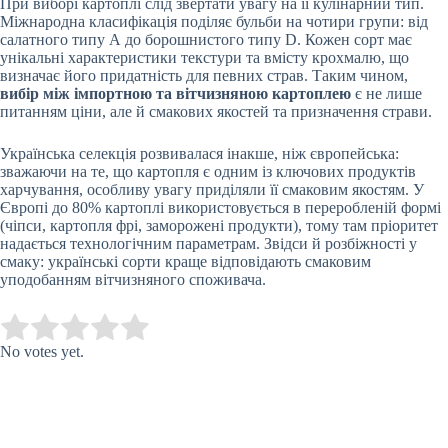
При виборі картоплі слід звертати увагу на її кулінарний тип.
Міжнародна класифікація поділяє бульби на чотири групи: від
салатного типу А до борошнистого типу D. Кожен сорт має
унікальні характеристики текстури та вмісту крохмалю, що
визначає його придатність для певних страв. Таким чином,
вибір між імпортною та вітчизняною картоплею
є не лише
питанням ціни, але й смакових якостей та призначення страви.
Українська селекція розвивалася інакше, ніж європейська:
зважаючи на те, що картопля є одним із ключових продуктів
харчування, особливу увагу приділяли її смаковим якостям. У
Європі до 80% картоплі використовується в переробленій формі
(чіпси, картопля фрі, заморожені продукти), тому там пріоритет
надається технологічним параметрам. Звідси й розбіжності у
смаку: українські сорти краще відповідають смаковим
уподобанням вітчизняного споживача.
Submit Rating
Rate this item:
No votes yet.