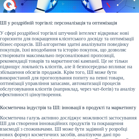
ШІ у роздрібній торгівлі: персоналізація та оптимізація
У сфері роздрібної торгівлі штучний інтелект відкриває нові
горизонти для покращення клієнтського досвіду та оптимізації
бізнес-процесів. ШІ-алгоритми здатні аналізувати поведінку
покупців, їхні вподобання та історію покупок, що дозволяє
створювати максимально персоналізовані пропозиції,
рекомендації товарів та маркетингові кампанії. Це не тільки
підвищує лояльність клієнтів, але й безпосередньо впливає на
збільшення обсягів продажів. Крім того, ШІ може бути
використаний для прогнозування попиту на певні товари,
оптимізації управління запасами, автоматизації процесів
обслуговування клієнтів (наприклад, через чат-ботів) та аналізу
ефективності ціноутворення.
Косметична індустрія та ШІ: інновації в продукті та маркетингу
Косметична галузь активно досліджує можливості застосування
ШІ для створення інноваційних продуктів та покращення
взаємодії з споживачами. ШІ може бути задіяний у розробці
нових формул косметичних засобів, аналізуючи дані про