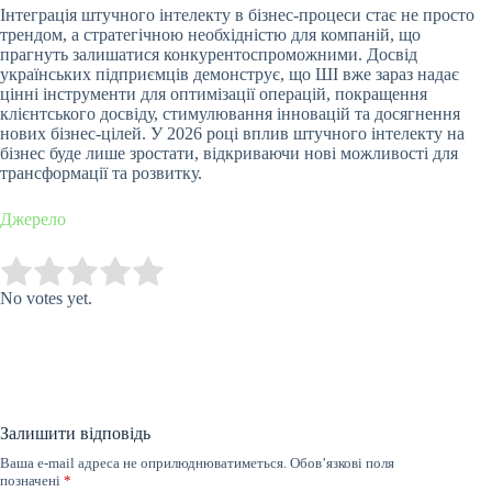
Інтеграція штучного інтелекту в бізнес-процеси стає не просто
трендом, а стратегічною необхідністю для компаній, що
прагнуть залишатися конкурентоспроможними. Досвід
українських підприємців демонструє, що ШІ вже зараз надає
цінні інструменти для оптимізації операцій, покращення
клієнтського досвіду, стимулювання інновацій та досягнення
нових бізнес-цілей. У 2026 році вплив штучного інтелекту на
бізнес буде лише зростати, відкриваючи нові можливості для
трансформації та розвитку.
Джерело
Submit Rating
Rate this item:
No votes yet.
Залишити відповідь
Ваша e-mail адреса не оприлюднюватиметься.
Обов’язкові поля
позначені
*