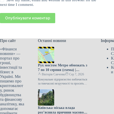
next time I comment.
Опублікувати коментар
Про сайт
Останні новини
Інформ
«Фінанси
П
новини» —
С
портал про
К
гроші,
С
Рух мостом Метро обмежать з
інвестиції та
К
7 по 10 серпня (схема) |
бізнес в
и
Нерухомість Києва
Вікторія Савченко
Сер 7, 2026
Україні. Ми
Комунальне підприємство вибачається
пишемо про
за тимчасові незручності та просить
криптовалют
брати до уваги обмеження при
у, ринок
плануванні поїздки. Сьогодні, 11:56
будівництва
Фото: kyivcity.com.ua Ремонт
та фінансову
аналітику, яка
Київська міська влада
допомагає
роз’яснила причини масової
приймати