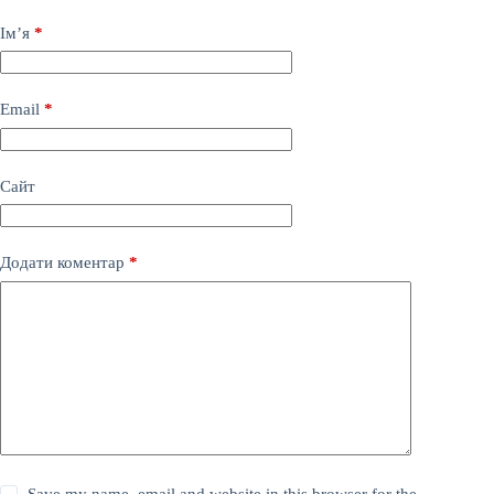
Ім’я
*
Email
*
Сайт
Додати коментар
*
Save my name, email and website in this browser for the