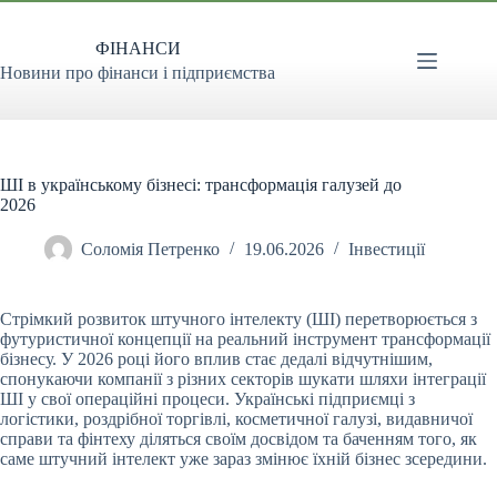
Перейти
до
ФІНАНСИ
вмісту
Новини про фінанси і підприємства
ШІ в українському бізнесі: трансформація галузей до
2026
Соломія Петренко
19.06.2026
Інвестиції
Стрімкий розвиток штучного інтелекту (ШІ) перетворюється з
футуристичної концепції на реальний інструмент трансформації
бізнесу. У 2026 році його вплив стає дедалі
відчутнішим,
спонукаючи компанії з різних секторів шукати шляхи інтеграції
ШІ у свої операційні процеси. Українські підприємці з
логістики, роздрібної торгівлі, косметичної галузі, видавничої
справи та фінтеху діляться своїм досвідом та баченням того, як
саме штучний інтелект уже зараз змінює їхній бізнес зсередини.