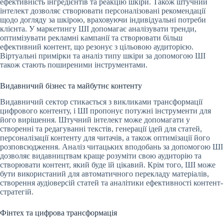
ефективність інгредієнтів та реакцію шкіри. Також штучний
інтелект дозволяє створювати персоналізовані рекомендації
щодо догляду за шкірою, враховуючи індивідуальні потреби
клієнта. У маркетингу ШІ допомагає аналізувати тренди,
оптимізувати рекламні кампанії та створювати більш
ефективний контент, що резонує з цільовою аудиторією.
Віртуальні примірки та аналіз типу шкіри за допомогою ШІ
також стають поширеними інструментами.
Видавничий бізнес та майбутнє контенту
Видавничий сектор стикається з викликами трансформації
цифрового контенту, і ШІ пропонує потужні інструменти для
його вирішення. Штучний інтелект може допомагати у
створенні та редагуванні текстів, генерації ідей для статей,
персоналізації контенту для читачів, а також оптимізації його
розповсюдження. Аналіз читацьких вподобань за допомогою ШІ
дозволяє видавництвам краще розуміти свою аудиторію та
створювати контент, який буде їй цікавий. Крім того, ШІ може
бути використаний для автоматичного перекладу матеріалів,
створення аудіоверсій статей та аналітики ефективності контент-
стратегій.
Фінтех та цифрова трансформація