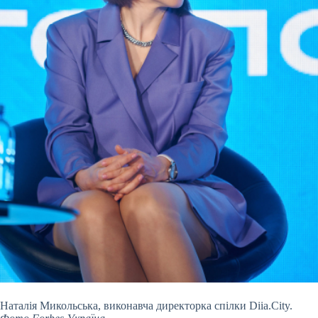
Наталія Микольська, виконавча директорка спілки Diia.City.