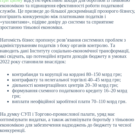
При цьому
відсутні ефективні заходи для боротьби із тіньовою
економікою та підвищення ефективності роботи податкової
служби. Це призведе до більшої дискримінації прозорого бізнесу,
погіршить конкуренцію між платниками податків і
«ухилянтами», підірве довіру до системи та сприятиме
зростанню тіньової економіки.
Натомість бізнес пропонує розвʼязання системних проблем з
адмініструванням податків з боку органів контролю. Та
наводить дані Інституту соціально-економічної трансформації,
які свідчать, що потенційні втрати доходів бюджету в умовах
2022 року становили внаслідок:
контрабанди та корупції на кордоні 80–150 млрд грн;
контрафакту та нелегальної торгівлі 40–45 млрд грн;
діяльності конвертаційних центрів 20–30 млрд грн;
формування схемного податкового кредиту 16–20 млрд
грн;
виплати неофіційної заробітної плати 70–110 млрд грн.
На думку СУП і Торгово-промислової палати,
уряд має
оптимізувати видатки, а також активізувати боротьбу з тіньовою
економікою для забезпечення надходжень до бюджету та чесної
конкуренції.