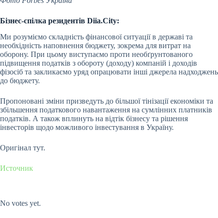
Фото Forbes Україна
Бізнес-спілка резидентів Diia.City:
Ми розуміємо складність фінансової ситуації в державі та
необхідність наповнення бюджету, зокрема для витрат на
оборону. При цьому виступаємо проти необґрунтованого
підвищення податків з обороту (доходу) компаній і доходів
фізосіб та закликаємо уряд опрацювати інші джерела надходжень
до бюджету.
Пропоновані зміни призведуть до більшої тінізації економіки та
збільшення податкового навантаження на сумлінних платників
податків. А також вплинуть на відтік бізнесу та рішення
інвесторів щодо можливого інвестування в Україну.
Оригінал тут.
Источник
Submit Rating
Rate this item:
No votes yet.