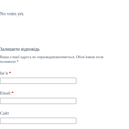
Submit Rating
Rate this item:
No votes yet.
Залишити відповідь
Ваша e-mail адреса не оприлюднюватиметься.
Обов’язкові поля
позначені
*
Ім’я
*
Email
*
Сайт