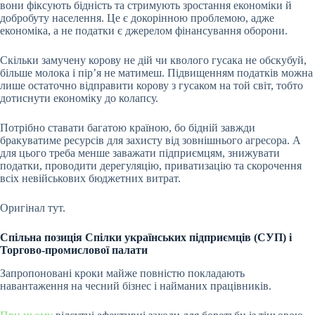
вони фіксують бідність та стримують зростання економіки й
добробуту населення. Це є докорінною проблемою, адже
економіка, а не податки є джерелом фінансування оборони.
Скільки замучену корову не дій чи кволого гусака не обскубуй,
більше молока і пірʼя не матимеш. Підвищенням податків можна
лише остаточно відправити корову з гусаком на той світ, тобто
дотиснути економіку до колапсу.
Потрібно ставати багатою країною, бо бідній завжди
бракуватиме ресурсів для захисту від зовнішнього агресора. А
для цього треба менше заважати підприємцям, знижувати
податки, проводити дерегуляцію, приватизацію та скорочення
всіх невійськових бюджетних витрат.
Оригінал тут.
Спільна позиція Спілки українських підприємців (СУП) і
Торгово-промислової палати
Запропоновані кроки майже повністю покладають
навантаження на чесний бізнес і найманих працівників.