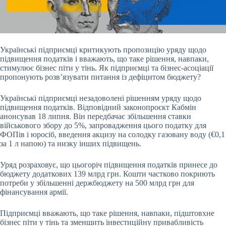
Українські підприємці критикують пропозицію уряду щодо
підвищення податків і вважають, що таке рішення, навпаки,
стимулює бізнес піти у тінь. Як підприємці та
бізнес-асоціації
пропонують розвʼязувати питання із дефіцитом бюджету?
Українські підприємці незадоволені рішенням уряду щодо
підвищення податків. Відповідний законопроєкт Кабмін
анонсував 18 липня. Він передбачає збільшення ставки
військового збору до 5%, запровадження цього податку
для
ФОПів
і юросіб, введення акцизу на солодку газовану воду (€0,1
за 1 л напою) та низку інших підвищень.
Уряд розраховує, що цьогоріч підвищення податків принесе до
бюджету додаткових 139 млрд грн. Кошти частково покриють
потреби у збільшенні держбюджету на 500 млрд грн для
фінансування армії.
Підприємці вважають, що таке рішення, навпаки, підштовхне
бізнес піти у тінь та зменшить інвестиційну привабливість