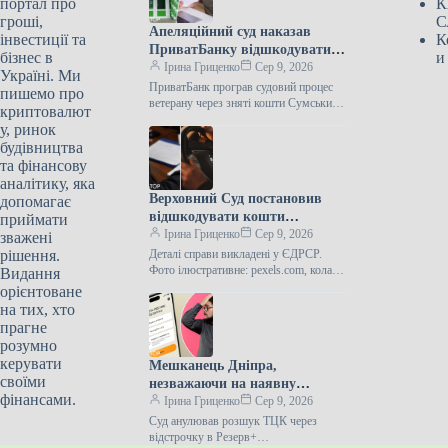
портал про
К
гроші,
С
Апеляційний суд наказав
інвестиції та
К
ПриватБанку відшкодувати
бізнес в
и
ветерану війни 12 741 гривню,
Ірина Гриценко
Сер 9, 2026
Україні. Ми
привласнену зловмисниками.
ПриватБанк програв судовий процес
пишемо про
ветерану через зняті кошти Сумський
криптовалют
апеляційний суд 30 липня відмовив у
у, ринок
задоволенні скарги АТ КБ
будівництва
“ПриватБанк”…
та фінансову
аналітику, яка
Верховний Суд постановив
допомагає
відшкодувати кошти
приймати
дніпрянину, на якого поліція
Ірина Гриценко
Сер 9, 2026
зважені
безпідставно склала протокол
рішення.
Деталі справи викладені у ЄДРСР.
за керування автомобілем під
Фото ілюстративне: pexels.com, колаж:
Видання
Інформатор Верховний Суд 8 червня
дією наркотиків.
орієнтоване
2026 року відхилив касаційну вимогу
на тих, хто
мешканця…
прагне
розумно
керувати
Мешканець Дніпра,
своїми
незважаючи на наявну
фінансами.
відстрочку, мав статус особи,
Ірина Гриценко
Сер 9, 2026
яку розшукують, у додатку
Суд анулював розшук ТЦК через
“Резерв+” – яким було
відстрочку в Резерв+