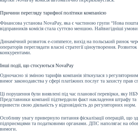
Причини перегляду тарифної політики компанією
Фінансова установа NovaPay, яка є частиною групи “Нова пошта”,
відправників комісія стала суттєво меншою. Найвигідніші умови 
Динамічний розвиток e-commerce, вихід на польський ринок че
операторів переглядати власні стратегії ціноутворення. Розвит
конкурентами.
Інші події, що стосуються NovaPay
Одночасно зі зміною тарифів компанія зіткнулася з регуляторни
вимог законодавства у сфері платіжних послуг та захисту прав с
Ці порушення були виявлені під час планової перевірки, яку НБУ
Представники компанії підтвердили факт накладення штрафу та з
привести свою діяльність у відповідність до регуляторних норм.
Особливу увагу привернуло питання фіскалізації операцій, що 
підприємцями та податковими органами. ДПС наполягає на обов’яз
вимоги.