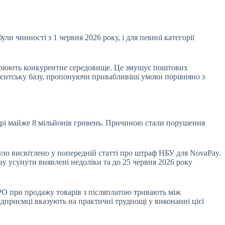
и чинності з 1 червня 2026 року, і для певної категорії
творюють конкурентне середовище. Це змушує поштових
лієнтську базу, пропонуючи привабливіші умови порівняно з
мірі майже 8 мільйонів гривень. Причиною стали порушення
уло висвітлено у попередній статті про штраф НБУ для NovaPay.
y усунути виявлені недоліки та до 25 червня 2026 року
РО при продажу товарів з післяплатою тривають між
ідприємці вказують на практичні труднощі у виконанні цієї