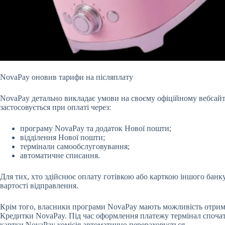
NovaPay оновив тарифи на післяплату
NovaPay детально викладає умови на своєму офіційному вебсайт
застосовується при оплаті через:
програму NovaPay та додаток Нової пошти;
відділення Нової пошти;
термінали самообслуговування;
автоматичне списання.
Для тих, хто здійснює оплату готівкою або карткою іншого банку
вартості відправлення.
Крім того, власники програми NovaPay мають можливість отрима
Кредитки NovaPay. Під час оформлення платежу термінал спочатку
картки NovaPay комісія автоматично перераховується.