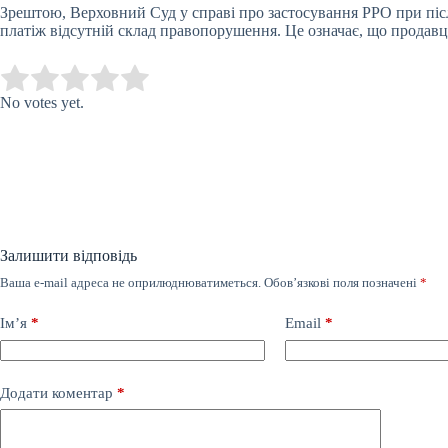
Зрештою, Верховний Суд у справі про застосування РРО при післ
платіж відсутній склад правопорушення. Це означає, що продавця
Submit Rating
Rate this item:
No votes yet.
Залишити відповідь
Ваша e-mail адреса не оприлюднюватиметься.
Обов’язкові поля позначені
*
Ім’я
*
Email
*
Додати коментар
*