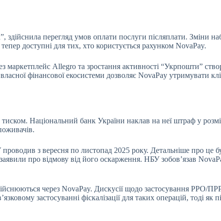
 здійснила перегляд умов оплати послуги післяплати. Зміни набул
тепер доступні для тих, хто користується рахунком NovaPay.
рез маркетплейс Allegro та зростання активності “Укрпошти” с
ок власної фінансової екосистеми дозволяє NovaPay утримувати к
м тиском. Національний банк України наклав на неї штраф у роз
поживачів.
 проводив з вересня по листопад 2025 року. Детальніше про це б
аявили про відмову від його оскарження. НБУ зобов’язав NovaPa
здійснюються через NovaPay. Дискусії щодо застосування РРО/ПР
ковому застосуванні фіскалізації для таких операцій, тоді як п