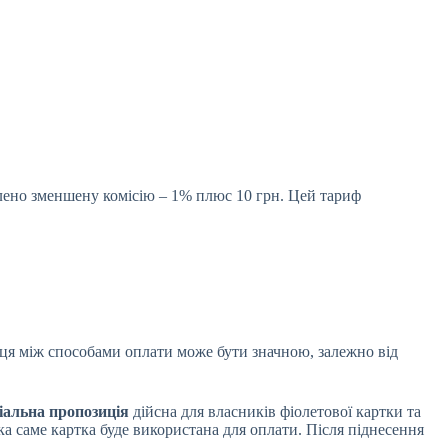
лено зменшену комісію – 1% плюс 10 грн. Цей тариф
иця між способами оплати може бути значною, залежно від
іальна пропозиція
дійсна для власників фіолетової картки та
ка саме картка буде використана для оплати. Після піднесення