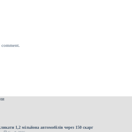
 I comment.
ни
кликати 1,2 мільйона автомобілів через 150 скарг