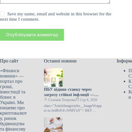
Save my name, email and website in this browser for the
next time I comment.
Опублікувати коментар
Про сайт
Останні новини
Інформ
«Фінанси
П
новини» —
С
портал про
К
гроші,
С
НБУ підняв ставку через
інвестиції та
К
загрозу стійкої інфляції —
бізнес в
и
Лепушинський
Соломія Петренко
Сер 8, 2026
Україні. Ми
class=”ArticleImagestyles__ImageWrapp
пишемо про
er-sc-lvd8v9-0 cWMVnY”> НБУ
криптовалют
збільшив ставку через загрозу
у, ринок
закріплення інфляції —
будівництва
Лепушинський30 липня НБУ
та фінансову
несподівано для багатьох