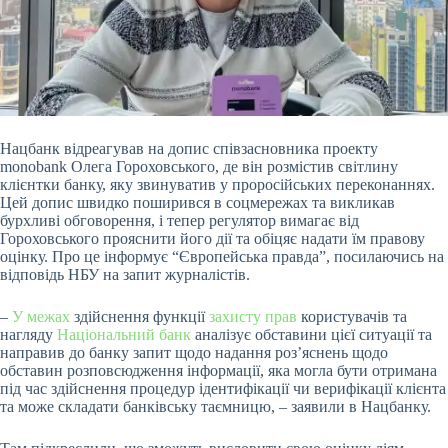
Нацбанк відреагував на допис співзасновника проекту
monobank Олега Гороховського, де він розмістив світлину
клієнтки банку, яку звинуватив у проросійських переконаннях.
Цей допис швидко поширився в соцмережах та викликав
бурхливі обговорення, і тепер регулятор вимагає від
Гороховського прояснити його дії та обіцяє надати їм правову
оцінку. Про це інформує “Європейська правда”, посилаючись на
відповідь НБУ на
запит журналістів.
–
У межах
здійснення функції
захисту прав
користувачів та
нагляду
Національний банк
аналізує обставини цієї ситуації та
направив до банку запит щодо надання роз’яснень щодо
обставин розповсюдження інформації, яка могла бути отримана
під час здійснення процедур ідентифікації чи верифікації клієнта
та може складати банківську таємницю, – заявили в Нацбанку.