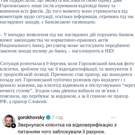
Там підкреслили, що зможуть висловити свою оцінку діям
Гороховського лише після отримання відповіді банку та
вивчення всіх фактів. До того моменту вони утримуються від
коментарів щодо ситуації, оскільки інформація, отримана під час
наглядових заходів, є банківською таємницею.
– У випадку виявлення під час наглядових дій порушень банком
вимог законодавства чи нормативно-правових актів
Національного банку, регулятор може застосувати передбачені
законом заходи впливу до банку, – наголошують в НБУ.
Ситуація розпочалася 9 березня, коли Гороховський виклав фото
клієнтки, зроблене під час її відеоідентифікації, та звинуватив її
у проросійській позиції. Причиною став прапор, що знаходився
позаду неї. Гороховський публічно розповів про інцидент і з
іронією зазначив, що клієнтці відмовили в обслуговуванні “через
немиту голову”. Згодом сама дівчина вийшла на зв’язок і
пояснила, що перебуває за кордоном, а за її спиною не прапор
РФ, а прапор Словенії.