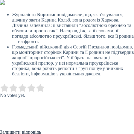
Журналісти
Коротко
повідомляли, що, як з’ясувалося,
дівчину звати Карина Кольб, вона родом із Харкова.
Дівчина запевнила: її виставили “абсолютною брехнею та
обмовили просто так”. Насправді ж, за її словами, її
погляди абсолютно проукраїнські, більш того, вся її родина
— на фронті.
Громадський військовий діяч Сергій Гнездилов повідомив,
що моніторинг сторінок Карини та її родини не підтвердив
жодної “проросійськості”. У її брата на аватарці
український прапор, у неї нормальна проукраїнська
сторінка, вона робить репости з груп пошуку зниклих
безвісти, інформацію з українських джерел.
Submit Rating
Rate this item:
No votes yet.
Залишити відповідь