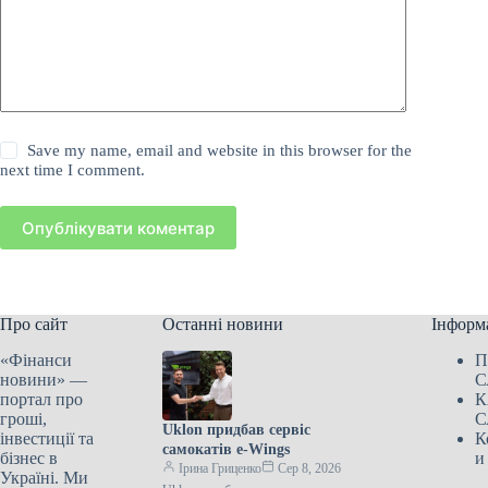
Save my name, email and website in this browser for the
next time I comment.
Опублікувати коментар
Про сайт
Останні новини
Інформ
«Фінанси
П
новини» —
С
портал про
К
гроші,
С
Uklon придбав сервіс
інвестиції та
К
самокатів e-Wings
бізнес в
и
Ірина Гриценко
Сер 8, 2026
Україні. Ми