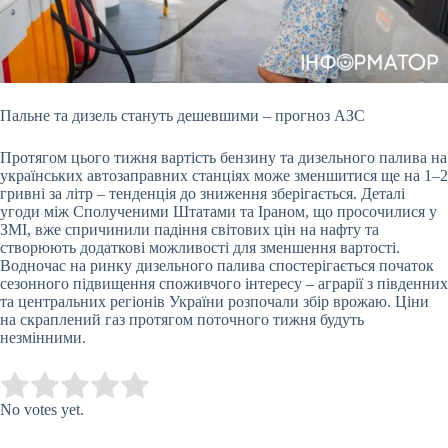
Пальне та дизель стануть дешевшими – прогноз АЗС
Протягом цього тижня вартість бензину та дизельного палива на
українських автозаправних станціях може зменшитися ще на
1–2
гривні за літр – тенденція до зниження зберігається. Деталі
угоди між Сполученими Штатами та Іраном, що просочилися у
ЗМІ, вже спричинили падіння світових цін на нафту та
створюють додаткові можливості для зменшення вартості.
Водночас на ринку дизельного палива спостерігається початок
сезонного підвищення споживчого інтересу – аграрії з південних
та центральних регіонів України розпочали збір врожаю. Ціни
на скраплений газ протягом поточного тижня будуть
незмінними.
Submit Rating
Rate this item:
No votes yet.