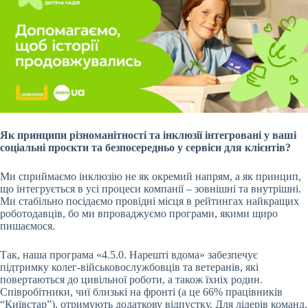
Як принципи різноманітності та інклюзії інтегровані у ваші
соціальні проєкти та безпосередньо у сервіси для клієнтів?
Ми сприймаємо інклюзію не як окремий напрям, а як принцип,
що інтегрується в усі процеси компанії – зовнішні та внутрішні.
Ми стабільно посідаємо провідні місця в рейтингах найкращих
роботодавців, бо ми впроваджуємо програми, якими щиро
пишаємося.
Так, наша програма «4.5.0. Нарешті вдома» забезпечує
підтримку колег-військовослужбовців та ветеранів, які
повертаються до цивільної роботи, а також їхніх родин.
Співробітники, чиї близькі на фронті (а це 66% працівників
“Київстар”), отримують додаткову відпустку. Для лідерів команд,