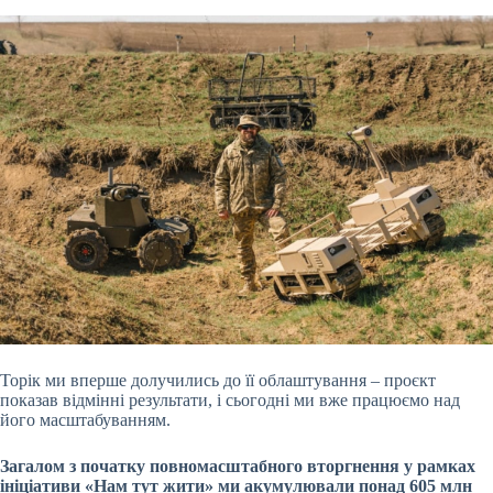
Торік ми вперше долучились до її облаштування – проєкт
показав відмінні результати, і сьогодні ми вже працюємо над
його масштабуванням.
Загалом з початку повномасштабного вторгнення у рамках
ініціативи «Нам тут жити» ми акумулювали понад 605 млн