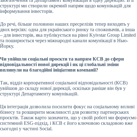
забезпечення та Департамент комунікацій в одну дирекцію. В її
структурі ми створили окремий напрям щодо комунікацій для
інформування інвесторів.
До речі, більше половини наших пресрелізів тепер виходять у
двох версіях: одна для українського ринку та споживачів, а інша
– для інвесторів, яка публікується на рівні
Kyivstar Group Limited
та поширюється через міжнародні канали комунікації в Нью-
Йорку.
Чи увійшли соціальні проєкти та напрям КСВ до сфери
відповідальності нової дирекції і як ці глобальні зміни
вплинули на благодійні ініціативи компанії?
Так, відділ корпоративної соціальної відповідальності (КСВ)
увійшов до складу нової дирекції, оскільки раніше він був у
структурі Департаменту комунікацій.
Ця інтеграція дозволила посилити фокус на соціальному впливі
бізнесу та розширити можливості для розвитку партнерських
проєктів. Також варто зазначити, що у своїй роботі ми формуємо
системний
ESG-підхід
, і КСВ є його ключовою складовою вже
сьогодні у частині
Social
.