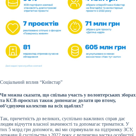
Соціальний вплив “Київстар”
Чи можна сказати, що спільна участь у волонтерських зборах
та КСВ-проєктах також допомагає долати цю втому,
об’єднуючи колектив на всіх щаблях?
Так, причетність до великих, суспільно важливих справ дає
людям відчуття власної значимості та допомагає триматися. У
тих 5 млрд грн допомоги, які ми спрямували на підтримку ЗСУ,
держави й суспільства з 2022 року, є величезна частка особистої