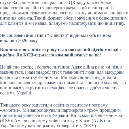
слуху. За допомогою спеціального QR-коду клієнт може
підключити онлайн сурдоперекладача, який в синхроні із
продавцем-консультантом нашого магазину допомагає вирішити
питання клієнта. Такий формат обслуговування є безкоштовним
для клієнтів й ми надалі плануємо масштабувати цю ініціативу.
Як соціальні ініціативи “Київстар” відповідають на нові
виклики 2026 року
Викликом останнього року став посилений відтік молоді з
країни. Як КСВ-стратегія компанії реагує на це?
Це дійсно гостре і болюче питання. Адже війна рано чи пізно
закінчиться, і нам знадобляться талановиті люди для відбудови
країни та розвитку економіки. Ми замислилися над цим та
ініціювали велику програму підтримки талановитої молоді, яка
опинилася у скрутних ситуаціях, але прагне здобути якісну
освіту в Україні.
Тож цього року запустили освітню грантову програму
«Амбітні». Ми запропонували партнерство трьом провідним
приватним університетам України: Київській школі економіки
(KSE), Американському університету у Києві (AUK) та
Українському католицькому університету (УКУ).