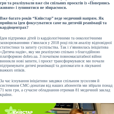
грн та реалізували вже сім спільних проєктів із «Повернись
живим» і зупинятися не збираємося.
Вже багато років “Київстар” веде медичний напрям. Як
прийшла ідея фокусуватися саме на дитячій реанімації та
кардіоцентрах?
Ідея підтримки дітей із кардіологічними та онкологічними
захворюваннями з’явилася у 2018 році після аналізу відповідної
статистики та запиту суспільства. Так і з’явивилась ініціатива
«Дитяча надія», яку ми реалізуємо спільно з благодійною
платформою dobro.ua. З початком повномасштабної війни
виникли нові запити, і проєкт трансформувався: ми почали
підтримувати дитячі реанімації та допомагати в лікуванні
важких опіків.
За час існування ініціативи завдяки спільним зусиллям й
системним СМС-донатам від наших абонентів ми зібрали понад
71 млн грн, а сучасне обладнання отримав 81 медичний заклад
країни.