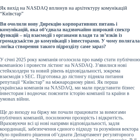
Як вихід на NASDAQ вплинув на архітектуру комунікацій
“Київстар”
Ви очолили нову Дирекцію корпоративних питань і
комунікацій, яка об’єднала надзвичайно широкий спектр
функцій – від взаємодії з органами влади та зв’язків із
громадськістю до комунікації з інвесторами. У чому полягала
логіка створення такого підрозділу саме зараз?
У січні 2025 року компанія оголосила про намір стати публічною
компанією і провести лістинг на NASDAQ. З’явилися нові
стейкхолдери та новий рівень відповідальності, зокрема
взаємодія з
SEC
. Підготовка до лістингу підняла питання
репутації “Київстар” на міжнародному рівні. Як перша
українська компанія на NASDAQ, ми мали представити бізнес
інвесторам і водночас пояснити історію компанії та країни в
умовах війни.
Ще до виходу на біржу ми почали працювати за вимогами
публічних компаній, посилюючи прозорість і відкритість.
Враховуючи всі ці нові напрями відповідальності, задля
координації, забезпечення єдиного підходу та розуміння вектора
було прийнято рішення об’єднати Департамент регуляторного