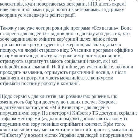
колективів, куди повертаються ветерани, і
HR
діють окремі
навчальні програми щодо роботи з ветеранами. Підтримку
координує менеджер із реінтеграції.
Також у нас уже чотири роки діє програма «Без вагань». Вона
створена для людей без відповідного досвіду або для тих, хто
хоче кардинально змінити кар’єрний шлях: жінок після
тривалого декрету, студентів, ветеранів, які знаходяться в
пошуку, чи людей старшого віку. Учасники програми офіційно
оформлюються до штату за строковим річним договором,
отримують зарплату та мають соціальний пакет, як і всі
співробітники компанії. Найцінніше для учасників те, що вони
проходять навчання, отримують практичний досвід, а після
закінчення програми мають можливість за конкурсом
отримати постійну роботу в компанії.
Щодо сервісів для клієнтів: ми розвиваємо рішення, що
зменшують бар’єри доступу до наших послуг. Зокрема,
адаптували застосунок «Мій Київстар» для людей з
порушеннями зору. На платформі Київстар ТБ доступні серіали з
тифлокоментарями (аудіоописом), які допомагають людям із
порушеннями зору повніше сприймати контент. Крім того,
кілька місяців тому ми запустили пілотний проєкт у магазинах
“Київстар” у восьми містах України для людей з порушеннями