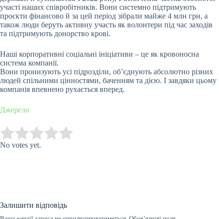
участі наших співробітників. Вони системно підтримують
проєкти фінансово й за цей період зібрали майже 4 млн грн, а
також люди беруть активну участь як волонтери під час заходів
та підтримують донорство крові.
Наші корпоративні соціальні ініціативи – це як кровоносна
система компанії.
Вони пронизують усі підрозділи, об’єднують абсолютно різних
людей спільними цінностями, баченням та дією. І завдяки цьому
компанія впевнено рухається вперед.
Джерело
Submit Rating
Rate this item:
No votes yet.
Залишити відповідь
Ваша e-mail адреса не оприлюднюватиметься.
Обов’язкові поля