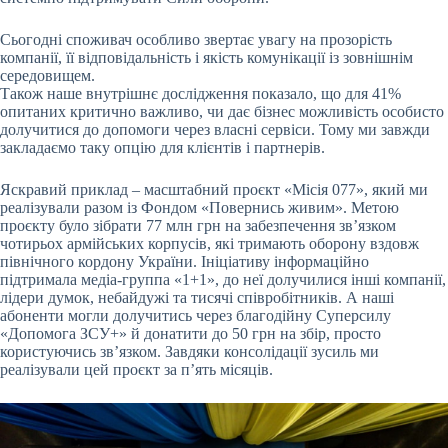
Сьогодні споживач особливо звертає увагу на прозорість
компанії, її відповідальність і якість комунікації із зовнішнім
середовищем.
Також наше внутрішнє дослідження показало, що для 41%
опитаних критично важливо, чи дає бізнес можливість особисто
долучитися до допомоги через власні сервіси. Тому ми завжди
закладаємо таку опцію для клієнтів і партнерів.
Яскравий приклад – масштабний проєкт «Місія 077», який ми
реалізували разом із Фондом «Повернись живим». Метою
проєкту було зібрати 77 млн грн на забезпечення зв’язком
чотирьох армійських корпусів, які тримають оборону вздовж
північного кордону України. Ініціативу інформаційно
підтримала медіа-группа «1+1», до неї долучилися інші компанії,
лідери думок, небайдужі та тисячі співробітників. А наші
абоненти могли долучитись через благодійну Суперсилу
«Допомога ЗСУ+» й донатити до 50 грн на збір, просто
користуючись зв’язком. Завдяки консолідації зусиль ми
реалізували цей проєкт за п’ять місяців.