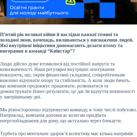
Пʼятий рік великої війни й наслідки важкої темної та
холодної зими, вочевидь, виливаються у виснаження людей.
Які внутрішні ініціативи допомагають долати втому та
вигорання в команді “Київстар”?
Люди дійсно дуже втомилися від постійної напруги та
невизначеності. Наші регулярні внутрішні опитування
показують, що, окрім фінансової складової, співробітникам
важливо відчувати опору та стабільність. А коли люди бачать,
що компанія продовжує працювати, розвиватися та
демонструвати бізнес-результати, це дає їм відчуття впевненості
у завтрішньому дні.
Ми різносторонньо підтримуємо команду, в тому числі побутово.
Наприклад, компанія допомагає колегам придбати
енергообладнання для дому, що актуально через блекаути.
Турбота про ментальне здоров’я колективу має кілька напрямів: