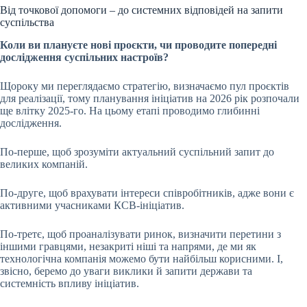
Від точкової допомоги – до системних відповідей на запити
суспільства
Коли ви плануєте нові проєкти, чи проводите попередні
дослідження суспільних настроїв?
Щороку ми переглядаємо стратегію, визначаємо пул проєктів
для реалізації, тому планування ініціатив на 2026 рік розпочали
ще влітку 2025-го. На цьому етапі проводимо глибинні
дослідження.
По-перше, щоб зрозуміти актуальний суспільний запит до
великих компаній.
По-друге, щоб врахувати інтереси співробітників, адже вони є
активними учасниками КСВ-ініціатив.
По-третє, щоб проаналізувати ринок, визначити перетини з
іншими гравцями, незакриті ніші та напрями, де ми як
технологічна компанія можемо бути найбільш корисними. І,
звісно, беремо до уваги виклики й запити держави та
системність впливу ініціатив.