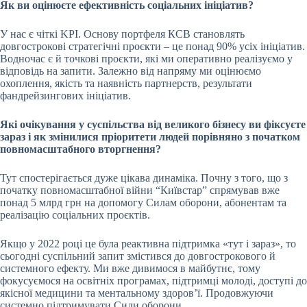
Як ви оцінюєте ефективність соціальних ініціатив?
У нас є чіткі
KPI
. Основу портфеля КСВ становлять
довгострокові стратегічні проєкти – це понад 90% усіх ініціатив.
Водночас є й точкові проєкти, які ми оперативно реалізуємо у
відповідь на запити. Залежно від напряму ми оцінюємо
охоплення, якість та наявність партнерств, результати
фандрейзингових ініціатив.
Які очікування у суспільства від великого бізнесу ви фіксуєте
зараз і як змінилися пріоритети людей порівняно з початком
повномасштабного вторгнення?
Тут спостерігається дуже цікава динаміка. Почну з того, що з
початку повномасштабної війни “Київстар” спрямував вже
понад 5 млрд грн на допомогу Силам оборони, абонентам та
реалізацію соціальних проєктів.
Якщо у 2022 році це була реактивна підтримка «тут і зараз», то
сьогодні суспільний запит змістився до довгострокового й
системного ефекту. Ми вже дивимося в майбутнє, тому
фокусуємося на освітніх програмах, підтримці молоді, доступі до
якісної медицини та ментальному здоров’ї. Продовжуючи
системно підтримувати Сили оборони.