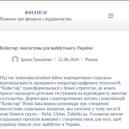
Перейти
до
ФІНАНСИ
вмісту
Новини про фінанси і підприємства
Київстар: екосистема для майбутнього України
Ірина Гриценко
22.06.2026
Ринки
Під час повномасштабної війни корпоративна соціальна
відповідальність провідного оператора цифрових технологій
“Київстар” трансформувалася у бізнес-стратегію, де кожен
проєкт проходить ретельне тестування на відповідність запитам
суспільства. Директорка з корпоративних питань і комунікацій
“Київстар” Юлія Завалішина розповідає про створення
екосистеми соціальних ініціатив, яка охоплює у тому числі й
нові бізнеси групи – Helsi, Uklon, Tabletki.ua. Головною метою
соціальних проєктів компанії є створення умов для того, щоб
українці бачили своє майбутнє в Україні.