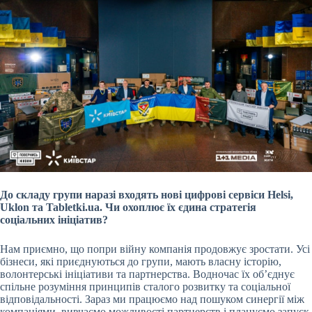
До складу групи наразі входять нові цифрові сервіси Helsi,
Uklon та Tabletki.ua. Чи охоплює їх єдина стратегія
соціальних ініціатив?
Нам приємно, що попри війну компанія продовжує зростати. Усі
бізнеси, які приєднуються до групи, мають власну історію,
волонтерські ініціативи та партнерства. Водночас їх об’єднує
спільне розуміння принципів сталого розвитку та соціальної
відповідальності. Зараз ми працюємо над пошуком синергії між
компаніями, вивчаємо можливості партнерств і плануємо запуск