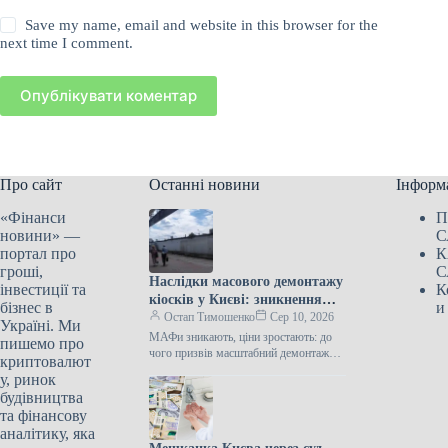
Save my name, email and website in this browser for the
next time I comment.
Опублікувати коментар
Про сайт
Останні новини
Інформ
«Фінанси
П
новини» —
С
портал про
К
гроші,
С
Наслідки масового демонтажу
інвестиції та
К
кіосків у Києві: зникнення
бізнес в
и
МАФів та зростання цін
Остап Тимошенко
Сер 10, 2026
Україні. Ми
МАФи зникають, ціни зростають: до
пишемо про
чого призвів масштабний демонтаж
криптовалют
кіосків у Києві Фото: Коротко про
у, ринок
Підпишіться на нас в Google…
будівництва
та фінансову
аналітику, яка