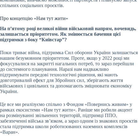
спільних соціальних проєктів.
Про концепцію «Нам тут жити»
На п’ятому році великої війни військовий напрям, вочевидь,
залишається пріоритетом. Як змінюється бачення цієї
підтримки з боку “Київстар”?
Поки триває війна, підтримка Сил оборони України залишається
нашим безумовним пріоритетом. Проте, якщо у 2022 році ми
фокусувалися на закритті нагальних потреб, то зараз перейшли
до системного планування. Наразі нам надважливо
підтримувати передові технологічні рішення, які мають
довготривалий ефект для Збройних сил, зберігають життя
військових і цивільних та допомагають зміцнювати економіку
України.
Це все ми реалізуємо спільно з Фондом «Повернись живим» у
рамках екосистеми «Нам тут жити». Раніше ми робили акцент
на розмінуванні звільнених територій, підтримці ППО,
забезпеченні війська зв’язком, а зараз одним із знакових проєктів
стала підтримка школи роботизованих наземних комплексів
«Варан».