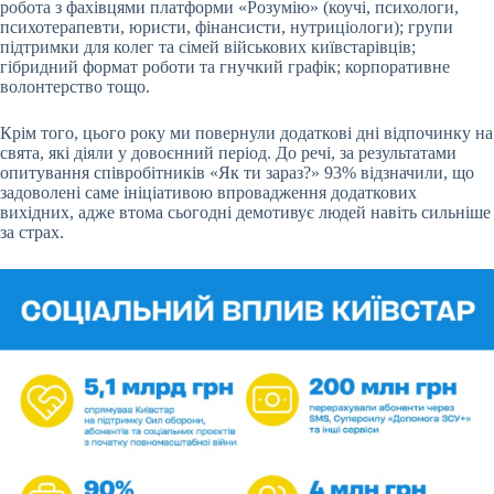
робота з фахівцями платформи «Розумію» (коучі, психологи,
психотерапевти, юристи, фінансисти, нутриціологи); групи
підтримки для колег та сімей військових київстарівців;
гібридний формат роботи та гнучкий графік; корпоративне
волонтерство тощо.
Крім того, цього року ми повернули додаткові дні відпочинку на
свята, які діяли у довоєнний період. До речі, за результатами
опитування співробітників «Як ти зараз?» 93% відзначили, що
задоволені саме ініціативою впровадження додаткових
вихідних, адже втома сьогодні демотивує людей навіть сильніше
за страх.