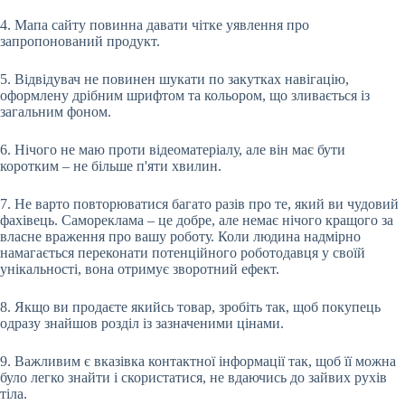
4. Мапа сайту повинна давати чітке уявлення про
запропонований продукт.
5. Відвідувач не повинен шукати по закутках навігацію,
оформлену дрібним шрифтом та кольором, що зливається із
загальним фоном.
6. Нічого не маю проти відеоматеріалу, але він має бути
коротким – не більше п'яти хвилин.
7. Не варто повторюватися багато разів про те, який ви чудовий
фахівець. Самореклама – це добре, але немає нічого кращого за
власне враження про вашу роботу. Коли людина надмірно
намагається переконати потенційного роботодавця у своїй
унікальності, вона отримує зворотний ефект.
8. Якщо ви продаєте якийсь товар, зробіть так, щоб покупець
одразу знайшов розділ із зазначеними цінами.
9. Важливим є вказівка контактної інформації так, щоб її можна
було легко знайти і скористатися, не вдаючись до зайвих рухів
тіла.