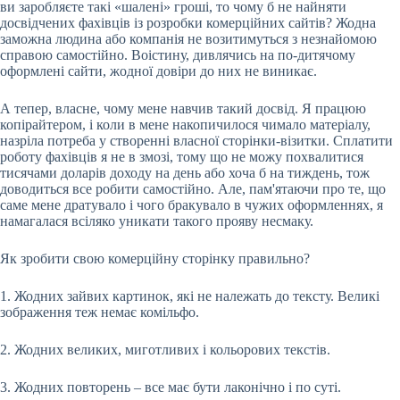
ви заробляєте такі «шалені» гроші, то чому б не найняти
досвідчених фахівців із розробки комерційних сайтів? Жодна
заможна людина або компанія не возитимуться з незнайомою
справою самостійно. Воістину, дивлячись на по-дитячому
оформлені сайти, жодної довіри до них не виникає.
А тепер, власне, чому мене навчив такий досвід. Я працюю
копірайтером, і коли в мене накопичилося чимало матеріалу,
назріла потреба у створенні власної сторінки-візитки. Сплатити
роботу фахівців я не в змозі, тому що не можу похвалитися
тисячами доларів доходу на день або хоча б на тиждень, тож
доводиться все робити самостійно. Але, пам'ятаючи про те, що
саме мене дратувало і чого бракувало в чужих оформленнях, я
намагалася всіляко уникати такого прояву несмаку.
Як зробити свою комерційну сторінку правильно?
1. Жодних зайвих картинок, які не належать до тексту. Великі
зображення теж немає комільфо.
2. Жодних великих, миготливих і кольорових текстів.
3. Жодних повторень – все має бути лаконічно і по суті.