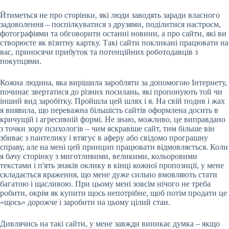
Йтиметься не про сторінки, які люди заводять заради власного
задоволення – поспілкуватися з друзями, поділитися настроєм,
фотографіями та обговорити останні новини, а про сайти, які ви
створюєте як візитну картку. Такі сайти покликані працювати на
вас, приносячи прибуток та потенційних роботодавців з
покупцями.
Кожна людина, яка вирішила заробляти за допомогою Інтернету,
починає звертатися до різних посилань, які пропонують той чи
інший вид заробітку. Пройшла цей шлях і я. На свій подив і жах
я
виявила, що переважна більшість сайтів оформлена досить в
кричущій і агресивній формі. Не знаю, можливо, це виправдано
з точки зору психологів – чим яскравіше сайт, тим більше він
збиває з пантелику і втягує в аферу або свідомо програшну
справу, але на мені цей принцип працювати відмовляється. Коли
я бачу сторінку з миготливими, великими, кольоровими
текстами і п'ять знаків оклику в кінці кожної пропозиції, у мене
складається враження, що мене дуже сильно вмовляють стати
багатою і щасливою. При цьому мені зовсім нічого не треба
робити, окрім як купити щось непотрібне, щоб потім продати це
«щось» дорожче і заробити на цьому цілий стан.
Дивлячись на такі сайти, у мене завжди виникає думка – якщо