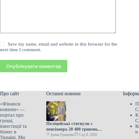
Save my name, email and website in this browser for the
next time I comment.
Опублікувати коментар
Про сайт
Останні новини
Інформ
«Фінанси
П
новини» —
С
портал про
К
гроші,
С
Поліцейські стягнули з
інвестиції та
К
пенсіонера 20 400 гривень
бізнес в
и
штрафу – він через судову
Ірина Гриценко
Сер 8, 2026
Україні. Ми