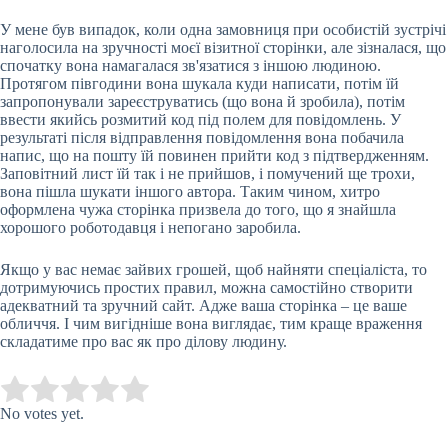
У мене був випадок, коли одна замовниця при особистій зустрічі
наголосила на зручності моєї візитної сторінки, але зізналася, що
спочатку вона намагалася зв'язатися з іншою людиною.
Протягом півгодини вона шукала куди написати, потім їй
запропонували зареєструватись (що вона й зробила), потім
ввести якийсь розмитий код під полем для повідомлень. У
результаті після відправлення повідомлення вона побачила
напис, що на пошту їй повинен прийти код з підтвердженням.
Заповітний лист їй так і не прийшов, і помучений ще трохи,
вона пішла шукати іншого автора. Таким чином, хитро
оформлена чужа сторінка призвела до того, що я знайшла
хорошого роботодавця і непогано заробила.
Якщо у вас немає зайвих грошей, щоб найняти спеціаліста, то
дотримуючись простих правил, можна самостійно створити
адекватний та зручний сайт. Адже ваша сторінка – це ваше
обличчя. І чим вигідніше вона виглядає, тим краще враження
складатиме про вас як про ділову людину.
Submit Rating
Rate this item:
No votes yet.