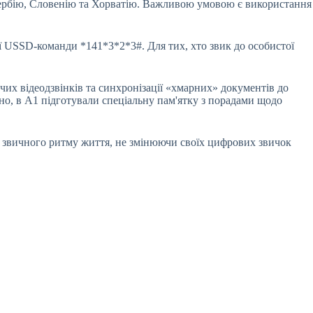
Сербію, Словенію та Хорватію. Важливою умовою є використання
ї USSD-команди *141*3*2*3#. Для тих, хто звик до особистої
их відеодзвінків та синхронізації «хмарних» документів до
но, в А1 підготували спеціальну пам'ятку з порадами щодо
я звичного ритму життя, не змінюючи своїх цифрових звичок