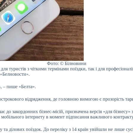
Фото: © Білновини
для туристів з чіткими термінами поїздки, так і для професіонал
 «Белновости».
в, – пише «Белта».
строкового відрядження, де головною вимогою є прозорість тарифі
ає до закордонних бізнес-місій, призначена версія «для бізнесу
я мобільного інтернету в момент підписання важливого контракт
 та ділових поїздок. До переліку з 14 країн увійшли не лише сусі