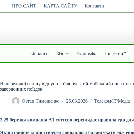
Перейти
ПРО САЙТ
КАРТА САЙТУ
Контакти
до
вмісту
Фінанси
Бізнес
Економіка
Інвестиції
Напередодні сезону відпусток білоруський мобільний оператор з
закордонних поїздок
Остап Тимошенко
26.03.2026
Телеком/ІТ/Медіа
З 25 березня компанія А1 суттєво переглядає правила гри для
Якщо раніше користувачам доводилося балансувати між еконо