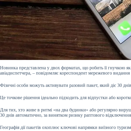
Новинка представлена у двох форматах, що робить її гнучкою як 
авіадиспетчера, – повідомляє кореспондент мережевого видання
Фізичні особи можуть активувати разовий пакет, який діє 30 дні
Це точкове рішення ідеально підходить для відпустки або коротко
Для тих, хто живе в ритмі «на два будинки» або регулярно вируш
30 днів автоматично, за винятком ризику раптового відключенн
Географія дії пакетів охоплює ключові напрямки виїзного туризму