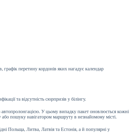
ів, графік перетину кордонів яких нагадує календар
кації та відсутність сюрпризів у білінгу.
» з автопролонгацією. У цьому випадку пакет оновлюється кожні
у або пошуку навігатором маршруту в незнайомому місті.
дні Польща, Литва, Латвія та Естонія, а й популярні у