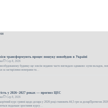
ни
віси трансформують процес пошуку новобудов в Україні
нко
Сер 8, 2026
возбудованому будинку ще зовсім недавно часто виглядало однаково: купи вкладок, по
ки за застарілими номерами та…
тість у 2026−2027 роках — прогноз ЦЕС
нко
Сер 8, 2026
ьорічний курс гривні щодо долара у 2026 році становить 44,5 грн за доларПротягом 20
иметься подальше зростання курсу…