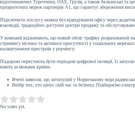
відпочиваючих Туреччина, ОАЕ, Грузія, а також балканські та 
пріоритетних мереж партнерів А1, що гарантує збереження висо
Підключити послугу можна без відвідування офісу через додаток
взаємодії, традиційно доступні центри продажу та обслуговуван
У компанії відзначають, що новий обсяг трафіку розрахований н
стримінгу музики та активної присутності у соціальних мережах
налаштування пристроїв у роумінгу.
Подорожі перестають бути періодом цифрової ізоляції. Із запус
навіть за межами країни.
Вчені заявили, що затонулий у Норвезькому морі радянсь
Вибір тих, хто цінує свій час та безпеку. Підбираємо елект
Submit Rating
Rate this item:
No votes yet.