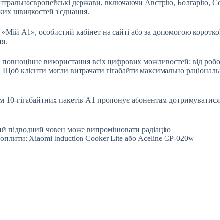
центральноєвропейські держави, включаючи Австрію, Болгарію, 
ких швидкостей з'єднання.
 «Мій А1», особистий кабінет на сайті або за допомогою коротко
ня.
а повноцінне використання всіх цифрових можливостей: від робоч
. Щоб клієнти могли витрачати гігабайти максимально раціональ
ком 10-гігабайтних пакетів А1 пропонує абонентам дотримуватис
кий підводний човен може випромінювати радіацію
роплити: Xiaomi Induction Cooker Lite або Aceline CP-020w