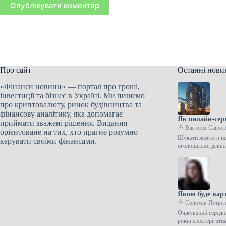
Опублікувати коментар
Про сайт
Останні нови
«Фінанси новини» — портал про гроші,
інвестиції та бізнес в Україні. Ми пишемо
про криптовалюту, ринок будівництва та
фінансову аналітику, яка допомагає
Як онлайн-сер
приймати зважені рішення. Видання
Вікторія Савче
орієнтоване на тих, хто прагне розумно
Шукати житло в но
керувати своїми фінансами.
оголошення, дзвін
Якою буде вар
Соломія Петре
Очікуваний середн
років спостерігат