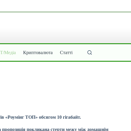
ІТ/Медіа
Криптовалюта
Статті
ів «Роумінг ТОП» обсягом 10 гігабайт.
ва пропозиція покликана стерти межу між домашнім