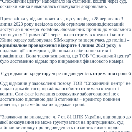
“Споживчий центр” наполягало на стягненні коштів через суд,
оскільки жінка відмовилась сплачувати добровільно.
Проте жінка у відзиві пояснила, що у період з 28 червня по 3
липня 2023 року невідома особа отримала несанкціонований
доступ до її номера Vodafone. Зловмисник проник до мобільного
застосунку “Приват24” і через нього отримав кредитні кошти.
Жінка одразу заблокувала SIM-картку та звернулась до поліції –
кримінальне провадження відкрите 4 липня 2023 року
, а
подальші дії з номером здійснювали слідчо-оперативні
працівники. Вона також зазначила, що ТОВ “Споживчий центр”
було достеменно відомо про викрадення фінансового номера.
Суд відмовив кредитору через недоведеність отримання грошей
Суд відмовив у задоволенні позову. ТОВ “Споживчий центр” не
надало доказів того, що жінка особисто отримала кредитні
кошти. Сам факт існування розрахунку заборгованості не є
достатньою підставою для її стягнення – кредитор повинен
довести, що саме боржник одержав гроші.
“Зважаючи на викладене, ч. 7 ст. 81 ЦПК України, відповідно до
якої доказування не може ґрунтуватися на припущеннях, суд
дійшов висновку про недоведеність позовних вимог щодо