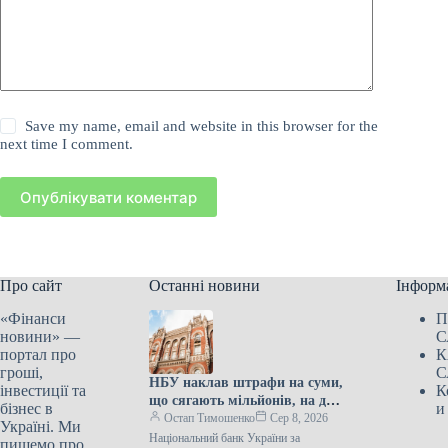
Save my name, email and website in this browser for the
next time I comment.
Опублікувати коментар
Про сайт
Останні новини
Інформ
«Фінанси
П
новини» —
С
портал про
К
гроші,
С
НБУ наклав штрафи на суми,
інвестиції та
К
що сягають мільйонів, на два
бізнес в
и
банки та 19 фінансових
Остап Тимошенко
Сер 8, 2026
Україні. Ми
установ через недотримання
Національний банк України за
пишемо про