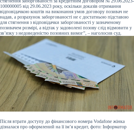
стягнення заборгованості за кредитним договором № 29.06.2023-
100000005 від 29.06.2023 року, оскільки доказів отримання
відповідачкою коштів на виконання умов договору позивач не
надав, а розрахунок заборгованості не є достатньою підставою
для стягнення з відповідачки заборгованості у зазначеному
позивачем розмірі, а відтак у задоволені позову слід відмовити у
зв’язку з недоведеністю позовних вимог”, – наголосив суд.
Після втрати доступу до фінансового номера Vodafone жінка
дізналася про оформлений на її ім’я кредит, фото: Інформатор