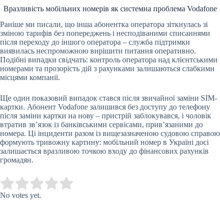
Вразливість мобільних номерів як системна проблема Vodafone
Раніше ми писали, що інша абонентка оператора зіткнулась зі
зміною тарифів без попереджень і несподіваними списаннями
після переходу до іншого оператора – служба підтримки
виявилась неспроможною вирішити питання оперативно.
Подібні випадки свідчать: контроль оператора над клієнтськими
номерами та прозорість дій з рахунками залишаються слабкими
місцями компанії.
Ще один показовий випадок стався після звичайної заміни SIM-
картки. Абонент Vodafone залишився без доступу до телефону
після заміни картки на нову – пристрій заблокувався, і чоловік
втратив зв’язок із банківськими сервісами, прив’язаними до
номера. Ці інциденти разом із вищезазначеною судовою справою
формують тривожну картину: мобільний номер в Україні досі
залишається вразливою точкою входу до фінансових рахунків
громадян.
Submit Rating
Rate this item:
No votes yet.