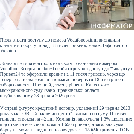
Після втрати доступу до номера Vodafone жінці виставили
кредитний борг у понад 18 тисяч гривень, колаж: Інформатор-
Україна
Жінка втратила контроль над своїм фінансовим
номером
Vodafone. Згодом невідомі особи отримали доступ до її акаунту в
Приват24 та оформили кредит на 11 тисяч гривень, через що
тепер фінансова компанія вимагає повернути 18 656 гривень
заборгованості. Про це йдеться у рішенні Калуського
міськрайонного суду Івано-Франківської області,
опублікованому 28 травня 2026 року.
У справі фігурує кредитний договір, укладений 29 червня 2023
року між ТОВ “Споживчий центр” і жінкою на суму 11 тисяч
гривень строком на 42 дні. Компанія нарахувала 1,3% щоденних
відсотків та комісію в розмірі 1 650 гривень, а загальна сума
боргу на момент подання позову досягла
18 656 гривень
. ТОВ