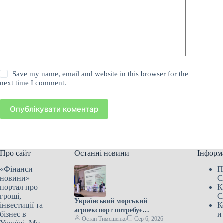
Save my name, email and website in this browser for the
next time I comment.
Опублікувати коментар
Про сайт
Останні новини
Інформ
«Фінанси
П
новини» —
С
портал про
К
гроші,
С
Український морський
інвестиції та
К
агроекспорт потребує
бізнес в
и
міжнародної допомоги для
Остап Тимошенко
Сер 6, 2026
Україні. Ми