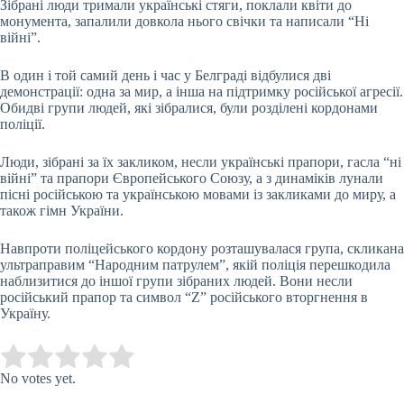
Зібрані люди тримали українські стяги, поклали квіти до
монумента, запалили довкола нього свічки та написали “Ні
війні”.
В один і той самий день і час у Белграді відбулися дві
демонстрації: одна за мир, а інша на підтримку російської агресії.
Обидві групи людей, які зібралися, були розділені кордонами
поліції.
Люди, зібрані за їх закликом, несли українські прапори, гасла “ні
війні” та прапори Європейського Союзу, а з динаміків лунали
пісні російською та українською мовами із закликами до миру, а
також гімн України.
Навпроти поліцейського кордону розташувалася група, скликана
ультраправим “Народним патрулем”, якій поліція перешкодила
наблизитися до іншої групи зібраних людей. Вони несли
російський прапор та символ “Z” російського вторгнення в
Україну.
Submit Rating
Rate this item:
No votes yet.