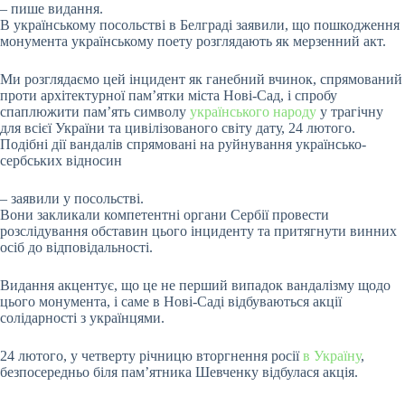
– пише видання.
В українському посольстві в Белграді заявили, що пошкодження
монумента українському поету розглядають як мерзенний акт.
Ми розглядаємо цей інцидент як ганебний вчинок, спрямований
проти архітектурної пам’ятки міста Нові-Сад, і спробу
спаплюжити пам’ять символу
українського народу
у трагічну
для всієї України та цивілізованого світу дату, 24 лютого.
Подібні дії вандалів спрямовані на руйнування українсько-
сербських відносин
– заявили у посольстві.
Вони закликали компетентні органи Сербії провести
розслідування обставин цього інциденту та притягнути винних
осіб до відповідальності.
Видання акцентує, що це не перший випадок вандалізму щодо
цього монумента, і саме в Нові-Саді відбуваються акції
солідарності з українцями.
24 лютого, у четверту річницю вторгнення росії
в Україну
,
безпосередньо біля пам’ятника Шевченку відбулася акція.