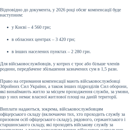
Відповідно до документа, у 2026 році обсяг компенсації буде
наступним:
у Києві – 4 560 грн;
в обласних центрах – 3 420 грн;
в інших населених пунктах – 2 280 грн.
Для військовослужбовців, у котрих є троє або більше членів
родини, передбачене збільшення зазначених сум в 1,5 рази.
Право на отримання компенсації мають військовослужбовці
Збройних Сил України, а також інших підрозділів Сил оборони,
які винаймають житло за місцем проходження служби, за умови,
що у них немає власної житлової площі на даній території.
Виплати надаються, зокрема, військовослужбовцям
офіцерського складу (включаючи тих, хто проходить службу за
призовом осіб офіцерського складу), рядового, сержантського і
старшинського складу, які проходять військову службу за
контрактом, а також курсантам вищих військових навчальних