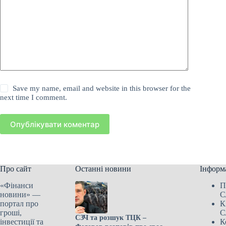
Save my name, email and website in this browser for the
next time I comment.
Опублікувати коментар
Про сайт
Останні новини
Інформ
«Фінанси
П
новини» —
С
портал про
К
гроші,
С
СЗЧ та розшук ТЦК –
інвестиції та
К