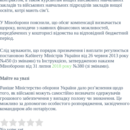
закладів та військових навчальних підрозділів закладів вищої
освіти, котрі мають сім’ї.
У Міноборони пояснили, що обсяг компенсації визначається
щороку, виходячи з наявних фінансових можливостей,
передбачених у кошторисі відомства на відповідний бюджетний
період.
Слід зауважити, що порядок призначення і виплати регулюється
постановою Кабінету Міністрів України від 26 червня 2013 року
№450 (із змінами) та Інструкцією, затвердженою наказом
Міноборони від 31 липня
2018 року
№380 (зі змінами).
Майте на увазі
Раніше Міністерство оборони України дало роз’яснення щодо
того, як військові можуть самостійно визначати одержувачів
грошового забезпечення у випадку полону чи зникнення. Це
можливо за допомогою особистого розпорядження, засвідченого
командиром або нотаріусом.
Submit Rating
Rate this item:
No votes yet.