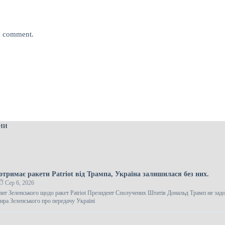
 I comment.
ни
отримає ракети Patriot від Трампа, Україна залишилася без них.
Сер 6, 2026
пит Зеленського щодо ракет Patriot Президент Сполучених Штатів Дональд Трамп не зад
ра Зеленського про передачу Україні