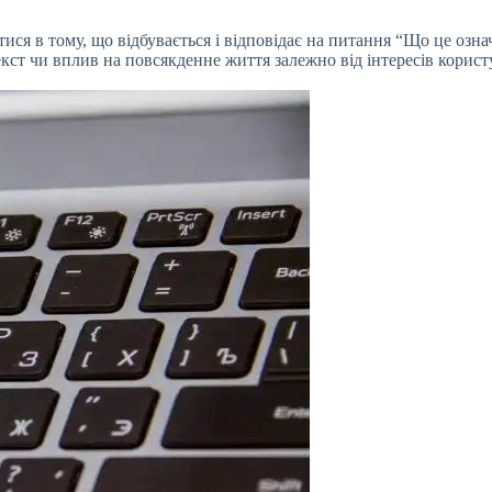
тися в тому, що відбувається і відповідає на питання “Що це озн
текст чи вплив на повсякденне життя залежно від інтересів кори