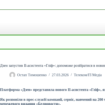
Перейти
до
вмісту
Дзен запустив ІІ-асистента «Гліф»: допоможе розібратися в нови
Остап Тимошенко
27.03.2026
Телеком/ІТ/Медіа
Платформа «Дзен» представила нового ІІ-асистента «Гліф», я
Як розповіли в
прес-службі
компанії, сервіс, навчений на 20
мережевого видання «Белновости».