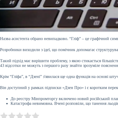
Назва асистента обрано невипадково. “Гліф” – це графічний симв
Розробники виходили з ідеї, що помічник допомагає структуруват
Такий підхід має вирішити проблему, з якою стикається більшіст
43 відсотки не можуть з першого разу знайти зрозуміле поясненн
Крім “Гліфа”, в “Дзені” з'явилася ще одна функція на основі штуч
Він доступний у рамках підписки «Дзен Про» і є коротким переказ
До реєстру Мінпромторгу включено новий російський пла
Катастрофа невимовна. Вчені розповіли, що танення льодів
Submit Rating
Rate this item: