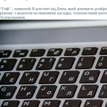
“Гліф” – новинний ІІ-асистент від Дзена, який допомагає розібра
різному: з акцентом на економічні наслідки, технологічний кон
Толокольников.