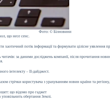
Фото: © Білновини
ол, що несе сенс.
и хаотичний потік інформації та формувати цілісне уявлення про
ь читачів: за даними досліджень компанії, після прочитання нови
я.
ного інтелекту – ІІ-дайджест.
ом стрічки користувача з урахуванням новин країни та регіону, а
ншет: що відомо про гаджет
 уповільнить обертання Землі.