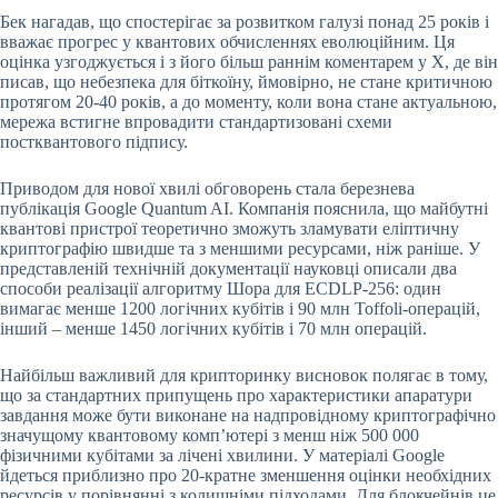
Бек нагадав, що спостерігає за розвитком галузі понад 25 років і
вважає прогрес у квантових обчисленнях еволюційним. Ця
оцінка узгоджується і з його більш раннім коментарем у X, де він
писав, що небезпека для біткоїну, ймовірно, не стане критичною
протягом 20-40 років, а до моменту, коли вона стане актуальною,
мережа встигне впровадити стандартизовані схеми
постквантового підпису.
Приводом для нової хвилі обговорень стала березнева
публікація Google Quantum AI. Компанія пояснила, що майбутні
квантові пристрої теоретично зможуть зламувати еліптичну
криптографію швидше та з меншими ресурсами, ніж раніше. У
представленій технічній документації науковці описали два
способи реалізації алгоритму Шора для ECDLP-256: один
вимагає менше 1200 логічних кубітів і 90 млн Toffoli-операцій,
інший – менше 1450 логічних кубітів і 70 млн операцій.
Найбільш важливий для крипторинку висновок полягає в тому,
що за стандартних припущень про характеристики апаратури
завдання може бути виконане на надпровідному криптографічно
значущому квантовому комп’ютері з менш ніж 500 000
фізичними кубітами за лічені хвилини. У матеріалі Google
йдеться приблизно про 20-кратне зменшення оцінки необхідних
ресурсів у порівнянні з колишніми підходами. Для блокчейнів це