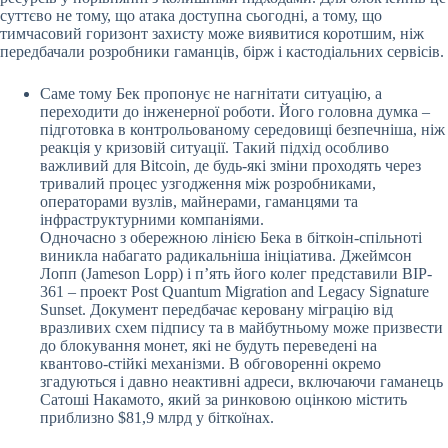
суттєво не тому, що атака доступна сьогодні, а тому, що
тимчасовий горизонт захисту може виявитися коротшим, ніж
передбачали розробники гаманців, бірж і кастодіальних сервісів.
Саме тому Бек пропонує не нагнітати ситуацію, а
переходити до інженерної роботи. Його головна думка –
підготовка в контрольованому середовищі безпечніша, ніж
реакція у кризовій ситуації. Такий підхід особливо
важливий для Bitcoin, де будь-які зміни проходять через
тривалий процес узгодження між розробниками,
операторами вузлів, майнерами, гаманцями та
інфраструктурними компаніями.
Одночасно з обережною лінією Бека в біткоін-спільноті
виникла набагато радикальніша ініціатива. Джеймсон
Лопп (Jameson Lopp) і п’ять його колег представили BIP-
361 – проект Post Quantum Migration and Legacy Signature
Sunset. Документ передбачає керовану міграцію від
вразливих схем підпису та в майбутньому може призвести
до блокування монет, які не будуть переведені на
квантово-стійкі механізми. В обговоренні окремо
згадуються і давно неактивні адреси, включаючи гаманець
Сатоші Накамото, який за ринковою оцінкою містить
приблизно $81,9 млрд у біткоїнах.