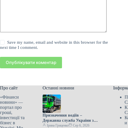
Save my name, email and website in this browser for the
next time I comment.
Опублікувати коментар
Про сайт
Останні новини
Інформ
«Фінанси
П
новини» —
С
портал про
К
гроші,
С
Призначення водіїв –
інвестиції та
К
Державна служба України з
бізнес в
и
безпеки на транспорті
Ірина Гриценко
Сер 6, 2026
Україні. Ми