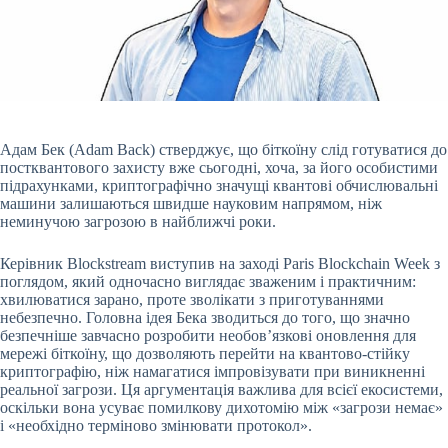
Адам Бек (Adam Back) стверджує, що біткоїну слід готуватися до
постквантового захисту вже сьогодні, хоча, за його особистими
підрахунками, криптографічно значущі квантові обчислювальні
машини залишаються швидше науковим напрямом, ніж
неминучою загрозою в найближчі роки.
Керівник Blockstream виступив на заході Paris Blockchain Week з
поглядом, який одночасно виглядає зваженим і практичним:
хвилюватися зарано, проте зволікати з приготуваннями
небезпечно. Головна ідея Бека зводиться до того, що значно
безпечніше завчасно розробити необов’язкові оновлення для
мережі біткоїну, що дозволяють перейти на квантово-стійку
криптографію, ніж намагатися імпровізувати при виникненні
реальної загрози. Ця аргументація важлива для всієї екосистеми,
оскільки вона усуває помилкову дихотомію між «загрози немає»
і «необхідно терміново змінювати протокол».