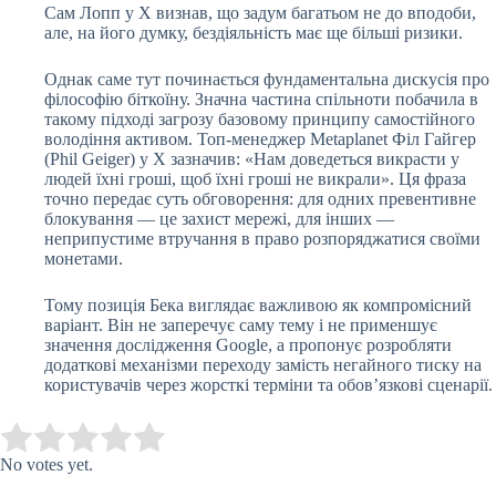
Сам Лопп у X визнав, що задум багатьом не до вподоби,
але, на його думку, бездіяльність має ще більші ризики.
Однак саме тут починається фундаментальна дискусія про
філософію біткоїну. Значна частина спільноти побачила в
такому підході загрозу базовому принципу самостійного
володіння активом. Топ-менеджер Metaplanet Філ Гайгер
(Phil Geiger) у X зазначив: «Нам доведеться викрасти у
людей їхні гроші, щоб їхні гроші не викрали». Ця фраза
точно передає суть обговорення: для одних превентивне
блокування — це захист мережі, для інших —
неприпустиме втручання в право розпоряджатися своїми
монетами.
Тому позиція Бека виглядає важливою як компромісний
варіант. Він не заперечує саму тему і не применшує
значення дослідження Google, а пропонує розробляти
додаткові механізми переходу замість негайного тиску на
користувачів через жорсткі терміни та обов’язкові сценарії.
Submit Rating
Rate this item:
No votes yet.