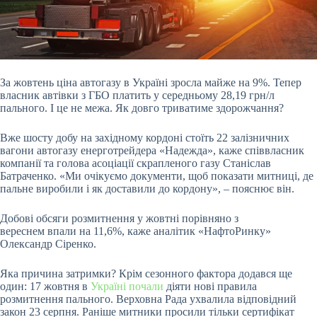
За жовтень ціна автогазу в Україні зросла майже на 9%. Тепер
власник автівки з ГБО платить у середньому 28,19 грн/л
пального. І це не межа. Як довго триватиме
здорожчання?
Вже шосту добу на західному кордоні стоїть 22 залізничних
вагони
автогазу енерготрейдера «Надежда», каже співвласник
компанії та голова асоціації скрапленого газу Станіслав
Батраченко. «Ми очікуємо документи, щоб показати митниці, де
пальне виробили і як доставили до кордону», – пояснює він.
Добові обсяги розмитнення у жовтні порівняно з
вереснем впали на 11,6%, каже аналітик «НафтоРинку»
Олександр Сіренко.
Яка причина затримки? Крім сезонного фактора додався ще
один: 17 жовтня в
Україні почали
діяти нові правила
розмитнення пального. Верховна Рада ухвалила відповідний
закон 23 серпня. Раніше митники просили тільки сертифікат