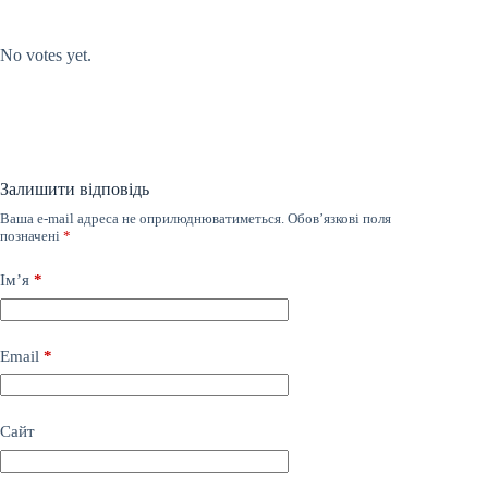
Submit Rating
Rate this item:
No votes yet.
Залишити відповідь
Ваша e-mail адреса не оприлюднюватиметься.
Обов’язкові поля
позначені
*
Ім’я
*
Email
*
Сайт