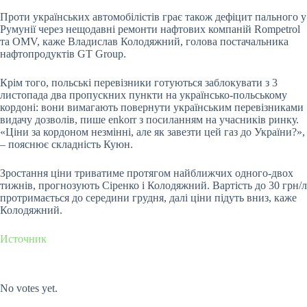
Проти українських автомобілістів грає також дефіцит пального у
Румунії через нещодавні ремонти нафтових компаній Rompetrol
та OMV, каже Владислав Колодяжний, голова постачальника
нафтопродуктів GT Group.
Крім того, польські перевізники готуються заблокувати з 3
листопада два пропускних
пункти
на українсько-польському
кордоні: вони вимагають повернути українським перевізниками
видачу дозволів, пише enkorr з посиланням на учасників ринку.
«Ціни за кордоном незмінні, але як завезти цей газ до України?»,
– пояснює складність Куюн.
Зростання ціни триватиме протягом найближчих одного-двох
тижнів, прогнозують Сіренко і Колодяжний. Вартість до 30 грн/л
протримається до середини грудня, далі ціни підуть вниз, каже
Колодяжний.
Источник
Submit Rating
Rate this item:
No votes yet.