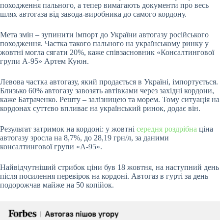
походження пального, а тепер вимагають документи про весь
шлях автогаза від завода-виробника до самого
кордону
.
Мета змін – зупинити імпорт до України автогазу російського
походження. Частка такого пального на українському ринку у
жовтні могла сягати 20%, каже співзасновник «Консалтингової
групи А-95» Артем Куюн.
Левова частка автогазу, який продається в Україні,
імпортується
.
Близько 60% автогазу завозять автівками через західні кордони,
каже Батраченко. Решту – залізницею та морем. Тому ситуація на
кордонах суттєво впливає на український ринок, додає він.
Результат затримок на кордоні: у жовтні
середня роздрібна
ціна
автогазу зросла на 8,7%, до 28,19 грн/л, за даними
консалтингової групи «А-95».
Найвідчутніший стрибок ціни був 18 жовтня, на наступний день
після посилення перевірок на кордоні. Автогаз в гурті за день
подорожчав майже на 50 копійок.