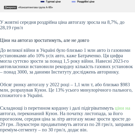
У жовтні середня роздрібна ціна автогазу зросла на 8,7%, до
28,19 грн/л
Ціни на автогаз зростатимуть, але не довго
До великої війни в Україні було близько 1 млн авто із газовими
установками або 10% усіх авто, каже Батраченко. Ця цифра
могла суттєво зрости за понад 1,5 року війни. Навесні 2023-го
автовласники встановили рекордну кількість газових установок
– понад 3000, за даними Інституту досліджень авторинку.
Обсяг ринку автогазу у 2022 році – 1,1 млн т, або близько $983
млн, розрахував Куюн. Це 13% усього минулорічного пального,
спожитого в Україні.
Складнощі із перетином кордону і далі підігріватимуть
ціни на
автогаз, переконаний Куюн. На початку листопада, за його
прогнозом, середня ціна за літр автогазу може зрости зросте до
29 грн. Лоукостери продаватимуть автогаз по 28 грн/л, заправки
преміум-сегменту – по 30 грн/л, додає він.