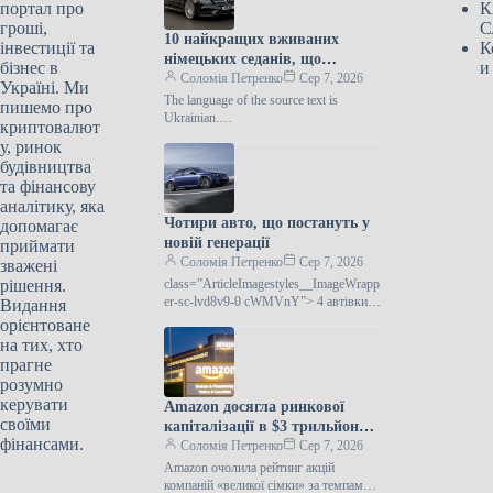
портал про
К
гроші,
С
10 найкращих вживаних
інвестиції та
К
німецьких седанів, що
бізнес в
и
пропонують комфорт,
Соломія Петренко
Сер 7, 2026
Україні. Ми
потужність та вигідну ціну
The language of the source text is
пишемо про
Ukrainian.
криптовалют
class=”ArticleImagestyles__ImageWrapp
у, ринок
er-sc-lvd8v9-0 cWMVnY”> Mercedes-
будівництва
Benz CLSЗнайти автомобіль, який
та фінансову
поєднує комфорт,
аналітику, яка
Чотири авто, що постануть у
допомагає
новій генерації
приймати
Соломія Петренко
Сер 7, 2026
зважені
рішення.
class=”ArticleImagestyles__ImageWrapp
er-sc-lvd8v9-0 cWMVnY”> 4 автівки,
Видання
що отримають нове поколінняПісля
орієнтоване
припинення випуску деякі автомобілі
на тих, хто
отримують другий шанс. У
прагне
розумно
керувати
Amazon досягла ринкової
своїми
капіталізації в $3 трильйони
фінансами.
вперше
Соломія Петренко
Сер 7, 2026
Amazon очолила рейтинг акцій
компаній «великої сімки» за темпами