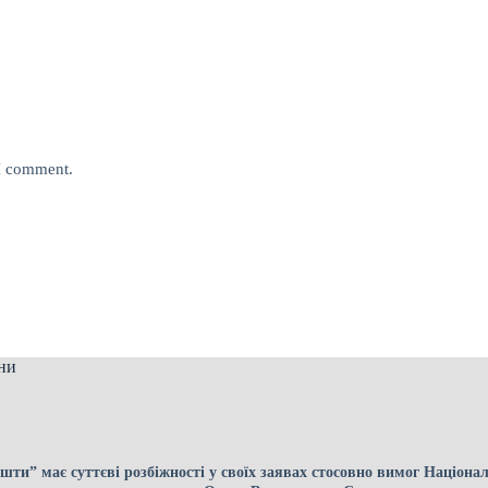
 I comment.
ни
ти” має суттєві розбіжності у своїх заявах стосовно вимог Націона