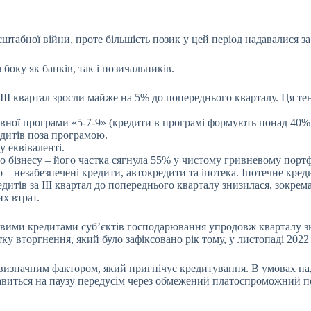
штабної війни, проте більшість позик у цей період надавалися 
 боку як банків, так і позичальників.
а III квартал зросли майже на 5% до попереднього кварталу. Ця т
авної програми «5-7-9» (кредити в програмі формують понад 40%
дитів поза програмою.
 еквіваленті.
о бізнесу – його частка сягнула 55% у чистому гривневому порт
о – незабезпечені кредити, автокредити та іпотека. Іпотечне кре
дитів за III квартал до попереднього кварталу знизилася, зокре
х втрат.
евими кредитами суб’єктів господарювання упродовж кварталу зни
у вторгнення, який було зафіксовано рік тому, у листопаді 2022 
 визначним фактором, який пригнічує кредитування. В умовах пад
иться на паузу передусім через обмежений платоспроможний поп