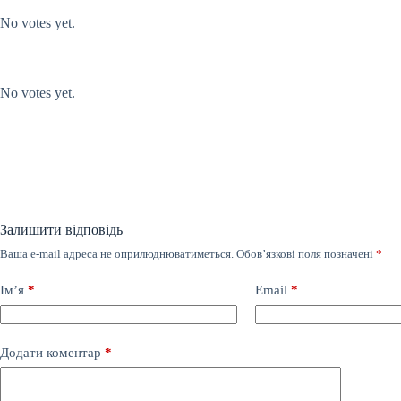
No votes yet.
Submit Rating
Rate this item:
No votes yet.
Залишити відповідь
Ваша e-mail адреса не оприлюднюватиметься.
Обов’язкові поля позначені
*
Ім’я
*
Email
*
Додати коментар
*