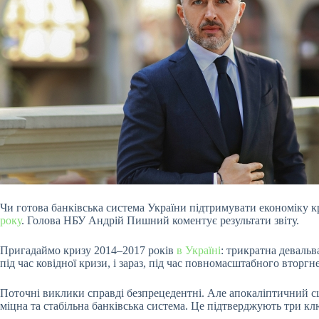
Чи готова банківська система України підтримувати економіку к
року
. Голова НБУ Андрій Пишний коментує результати звіту.
Пригадаймо кризу 2014–2017 років
в Україні
: трикратна девальв
під час ковідної кризи, і зараз, під час повномасштабного вторгн
Поточні виклики справді безпрецедентні. Але апокаліптичний сце
міцна та стабільна банківська система. Це підтверджують три кл