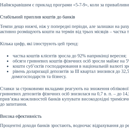
Найяскравішим є приклад програми «5-7-9», коли за привабливих
Стабільний приплив коштів до банків
Темпи дещо нижчі, ніж у попередні періоди, але залишки на раху
активно розміщують кошти на термін від трьох місяців – частка т
Кілька цифр, які ілюструють цей тренд:
частка коштів клієнтів зросла до 92% наприкінці вересня;
обсяги гривневих коштів фізичних осіб зросли майже на 5
кошти суб’єктів господарювання в національній валюті зр
рівень доларизації депозитів за III квартал знизився до 3
домогосподарств та бізнесу.
Ставки за строковими вкладами реагують на зниження облікової 
гривневих депозитів фізичних осіб знизилася на 0,7 в. п. – до 
прив’язка можливостей банків купувати високодохідні тримісячн
до запитання.
Висока ефективність
Процентні доходи банків зростають, водночас відрахування до рез