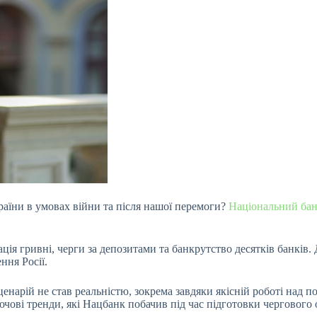
раїни в умовах війни та після нашої перемоги?
Національний ба
ація гривні, черги за депозитами та банкрутство десятків банків
ення Росії.
нарій не став реальністю, зокрема завдяки якісній роботі над п
ючові тренди, які Нацбанк побачив під час підготовки чергового 