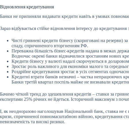
Відновлення кредитування
Банки не припиняли видавати кредити навіть в умовах повномас
Зараз відбувається стійке відновлення інтересу до кредитування з
Чисті гривневі кредити бізнесу (скориговані на резерви) з
спаду, спричиненого вторгненням РФ.
Переважна більшість бізнес-кредитів надана в межах держ
Водночас окремі банки відзначилися зростанням нових кре
Кредити бізнесу у валюті надалі скорочуються в доларовому
Зростає роль важливого для економіки малого та середньог
Роздрібне кредитування зростає в усіх сегментах одночасн
Кредитні втрати банків незначні – частка непрацюючих кре
Банки третій квартал поспіль майже не визнавали кредитни
Бачимо чіткий тренд до здешевлення кредитів – ставки за гривн
експертами 25% річних не йдеться. Історичний максимум з початк
І, як неодноразово наголошував Національний банк, ставка не є
кризи, спричиненої повномасштабною війною, кредитування став
невизначеність та високі ризики.