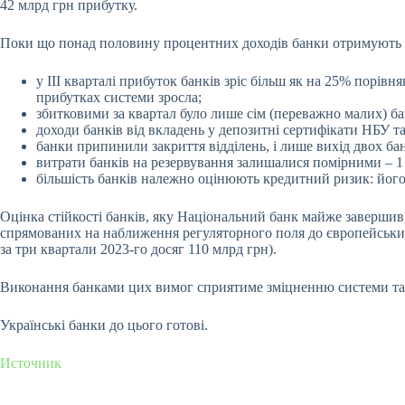
42 млрд грн прибутку.
Поки що понад половину процентних доходів банки отримують від
у III кварталі прибуток банків зріс більш як на 25% порів
прибутках системи зросла;
збитковими за квартал було лише сім (переважно малих) ба
доходи банків від вкладень у депозитні сертифікати НБУ т
банки припинили закриття відділень, і лише вихід двох бан
витрати банків на резервування залишалися помірними – 1 м
більшість банків належно оцінюють кредитний ризик: його
Оцінка стійкості банків, яку Національний банк майже завершив
спрямованих на наближення регуляторного поля до європейських 
за три квартали 2023-го досяг 110 млрд грн).
Виконання банками цих вимог сприятиме зміцненню системи та п
Українські банки до цього готові.
Источник
Submit Rating
Rate this item: