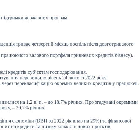
за підтримки державних програм.
енденція триває четвертий місяць поспіль після довготривалого
 працюючого валового портфеля гривневих кредитів бізнесу).
фелі кредитів суб’єктам господарювання.
дитування перевищило рівень 24 лютого 2022 року.
ма через перекласифікацію окремих великих кредитів у працюючі.
зилися на 1,2 в. п. – до 18,7% річних. Про згадувані окремими
року, – 20,7% річних.
іння економіки (ВВП за 2022 рік впав на 29%) та фінансової
ит на кредити та низьку кількість нових проєктів,