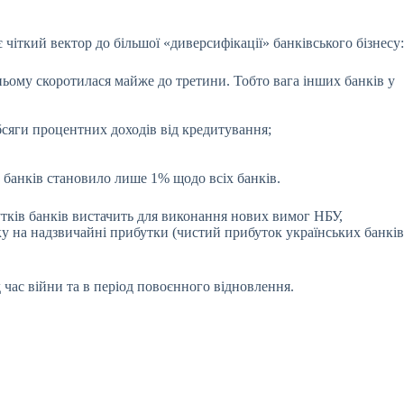
ткий вектор до більшої «диверсифікації» банківського бізнесу:
 ньому скоротилася майже до третини. Тобто вага інших банків у
бсяги процентних доходів від кредитування;
 банків становило лише 1% щодо всіх банків.
утків банків вистачить для виконання нових вимог НБУ,
у на надзвичайні прибутки
(чистий прибуток українських банків
час війни та в період повоєнного відновлення.