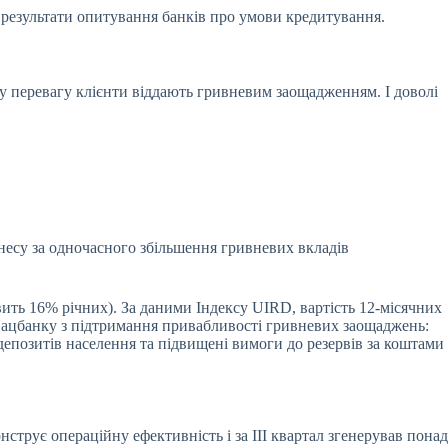
 результати опитування банків про умови кредитування.
чну перевагу клієнти віддають гривневим заощадженням. І доволі
знесу за одночасного збільшення гривневих вкладів
ить 16% річних). За даними Індексу UIRD, вартість 12-місячних
и Нацбанку з підтримання привабливості гривневих заощаджень:
епозитів населення та підвищені вимоги до резервів за коштами
нструє операційну ефективність і за III квартал згенерував понад