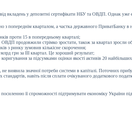
 вкладень у депозитні сертифікати НБУ та ОВДП. Однак уже є чі
няно з попереднім кварталом, а частка державного ПриватБанку в
нків проти 15 в попередньому кварталі;
а ОВДП продовжили стрімко зростати, також за квартал зросли о
ків з ринку зумовив кількісне скорочення;
лрд грн за III квартал. Це хороший результат;
 коригування за підсумками оцінки якості активів 20 найбільших
, не виявила значної потреби системи в капіталі. Поточних приб
стандартів, навіть після сплати очікуваного додаткового
податк
осиленню її спроможності підтримувати економіку України під 