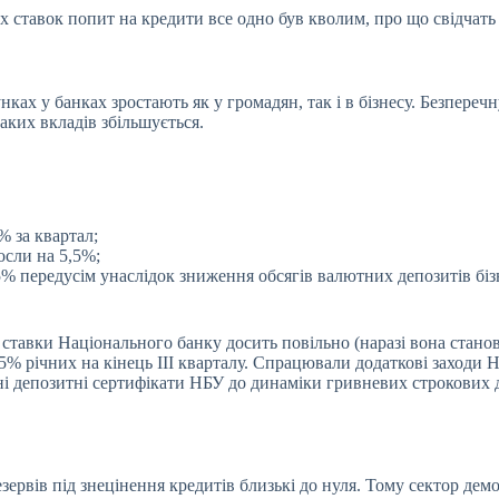
 ставок попит на кредити все одно був кволим, про що свідчать
нках у банках зростають як у громадян, так і в бізнесу. Безпере
аких вкладів збільшується.
% за квартал;
осли на 5,5%;
2,5% передусім унаслідок зниження обсягів валютних депозитів бі
ставки Національного банку досить повільно (наразі вона станов
14,5% річних на кінець III кварталу. Спрацювали додаткові заход
і депозитні сертифікати НБУ до динаміки гривневих строкових д
ервів під знецінення кредитів близькі до нуля. Тому сектор демо