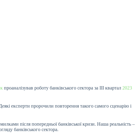
нк
проаналізував роботу банківського сектора за
III квартал
2023
. Деякі експерти пророчили повторення такого самого сценарію і
омилками після попередньої банківської кризи. Наша реальність –
огляду банківського сектора.