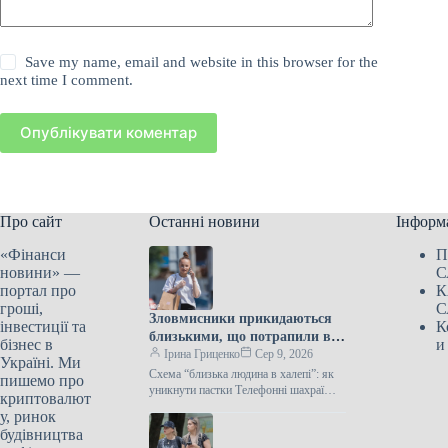
Save my name, email and website in this browser for the
next time I comment.
Опублікувати коментар
Про сайт
Останні новини
Інформ
«Фінанси
П
новини» —
С
портал про
К
гроші,
С
Зловмисники прикидаються
інвестиції та
К
близькими, що потрапили в
бізнес в
и
біду – стратегія для викриття
Ірина Гриценко
Сер 9, 2026
Україні. Ми
схеми.
Схема “близька людина в халепі”: як
пишемо про
уникнути пастки Телефонні шахраї
криптовалют
посилили тактику “ваш родич у біді”,
у, ринок
змушуючи людей в стані…
будівництва