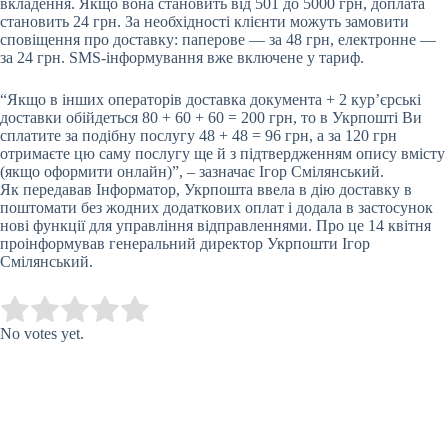
вкладення. Якщо вона становить від 501 до 5000 грн, доплата
становить 24 грн. За необхідності клієнти можуть замовити
сповіщення про доставку: паперове — за 48 грн, електронне —
за 24 грн. SMS-інформування вже включене у тариф.
“Якщо в інших операторів доставка документа + 2 кур’єрські
доставки обійдеться 80 + 60 + 60 = 200 грн, то в Укрпошті Ви
сплатите за подібну послугу 48 + 48 = 96 грн, а за 120 грн
отримаєте цю саму послугу ще й з підтвердженням опису вмісту
(якщо оформити онлайн)”, – зазначає Ігор Смілянський.
Як передавав Інформатор, Укрпошта ввела в дію доставку в
поштомати без жодних додаткових оплат і додала в застосунок
нові функції для управління відправленнями. Про це 14 квітня
проінформував генеральний директор Укрпошти Ігор
Смілянський.
Submit Rating
Rate this item:
No votes yet.