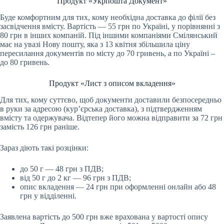
Продукт «Укрпошта Документ»
Буде комфортним для тих, кому необхідна доставка до філії без
засвідчення вмісту. Вартість — 55 грн по Україні, у порівнянні з
80 грн в інших компаній. Під іншими компаніями Смілянський
має на увазі Нову пошту, яка з 13 квітня збільшила ціну
пересилання документів по місту до 70 гривень, а по Україні –
до 80 гривень.
Продукт «Лист з описом вкладення»
Для тих, кому суттєво, щоб документи доставили безпосередньо
в руки за адресою (кур’єрська доставка), з підтвердженням
вмісту та одержувача. Відтепер його можна відправити за 72 грн
замість 126 грн раніше.
Зараз діють такі розцінки:
до 50 г — 48 грн з ПДВ;
від 50 г до 2 кг — 96 грн з ПДВ;
опис вкладення — 24 грн при оформленні онлайн або 48
грн у відділенні.
Заявлена вартість до 500 грн вже врахована у вартості опису