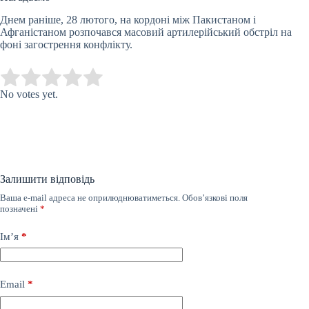
Днем раніше, 28 лютого, на кордоні між Пакистаном і
Афганістаном розпочався масовий артилерійський обстріл на
фоні загострення конфлікту.
Submit Rating
Rate this item:
No votes yet.
Залишити відповідь
Ваша e-mail адреса не оприлюднюватиметься.
Обов’язкові поля
позначені
*
Ім’я
*
Email
*