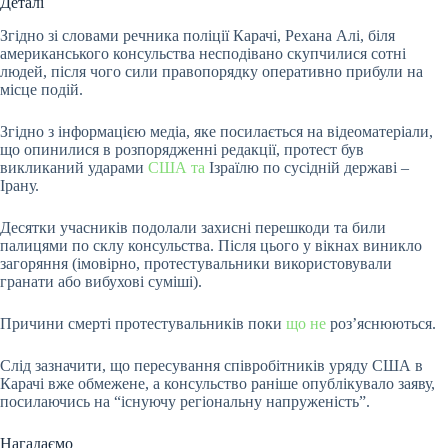
Деталі
Згідно зі словами речника поліції Карачі, Рехана Алі, біля
американського консульства несподівано скупчилися сотні
людей, після чого сили правопорядку оперативно прибули на
місце подій.
Згідно з інформацією медіа, яке посилається на відеоматеріали,
що опинилися в розпорядженні редакції, протест був
викликаний ударами
США та
Ізраїлю по сусідній державі –
Ірану.
Десятки учасників подолали захисні перешкоди та били
палицями по склу консульства. Після цього у вікнах виникло
загоряння (імовірно, протестувальники використовували
гранати або вибухові суміші).
Причини смерті протестувальників поки
що не
роз’яснюються.
Слід зазначити, що пересування співробітників уряду США в
Карачі вже обмежене, а консульство раніше опублікувало заяву,
посилаючись на “існуючу регіональну напруженість”.
Нагадаємо