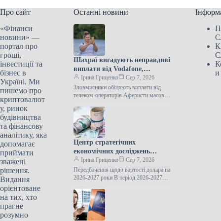
Про сайт
Останні новини
Інформ
«Фінанси
П
новини» —
С
портал про
К
гроші,
С
Шахраї вигадують неправдиві
інвестиції та
К
виплати від Vodafone,
бізнес в
и
Kyivstar та lifecell
Ірина Гриценко
Сер 7, 2026
Україні. Ми
Зловмисники обіцяють виплати від
пишемо про
телеком-операторів Аферисти масово
криптовалют
розсилають у Viber та Telegram
у, ринок
шахрайські повідомлення з обіцянкою
будівництва
одноразової виплати 850 гривень
та фінансову
аналітику, яка
Центр стратегічних
допомагає
економічних досліджень
приймати
опублікував прогноз щодо
Ірина Гриценко
Сер 7, 2026
зважені
курсу долара до 2027 року.
рішення.
Передбачення щодо вартості долара на
2026-2027 роки В період 2026-2027
Видання
років вартість долара, як очікується,
орієнтоване
буде послідовно підвищуватися.
на тих, хто
Прогнозується, що…
прагне
розумно