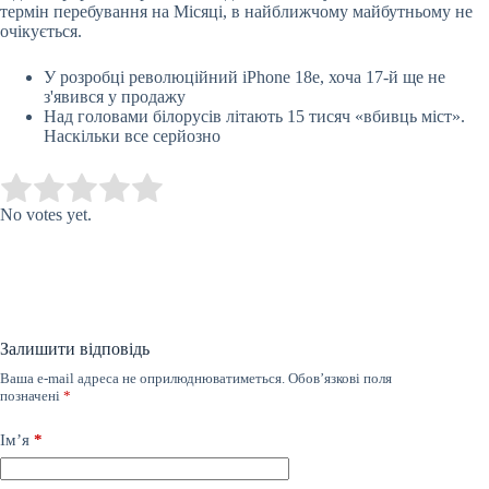
термін перебування на Місяці, в найближчому майбутньому не
очікується.
У розробці революційний iPhone 18e, хоча 17-й ще не
з'явився у продажу
Над головами білорусів літають 15 тисяч «вбивць міст».
Наскільки все серйозно
Submit Rating
Rate this item:
No votes yet.
Залишити відповідь
Ваша e-mail адреса не оприлюднюватиметься.
Обов’язкові поля
позначені
*
Ім’я
*