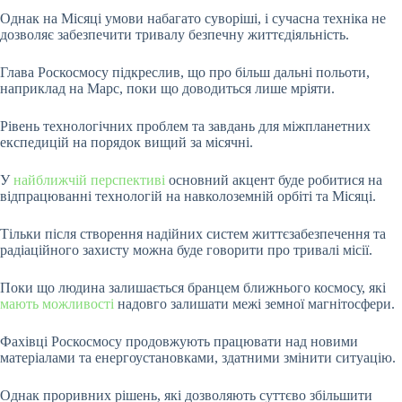
Однак на Місяці умови набагато суворіші, і сучасна техніка не
дозволяє забезпечити тривалу безпечну життєдіяльність.
Глава Роскосмосу підкреслив, що про більш дальні польоти,
наприклад на Марс, поки що доводиться лише мріяти.
Рівень технологічних проблем та завдань для міжпланетних
експедицій на порядок вищий за місячні.
У
найближчій перспективі
основний акцент буде робитися на
відпрацюванні технологій на навколоземній орбіті та Місяці.
Тільки після створення надійних систем життєзабезпечення та
радіаційного захисту можна буде говорити про тривалі місії.
Поки що людина залишається бранцем ближнього космосу, які
мають можливості
надовго залишати межі земної магнітосфери.
Фахівці Роскосмосу продовжують працювати над новими
матеріалами та енергоустановками, здатними змінити ситуацію.
Однак проривних рішень, які дозволяють суттєво збільшити