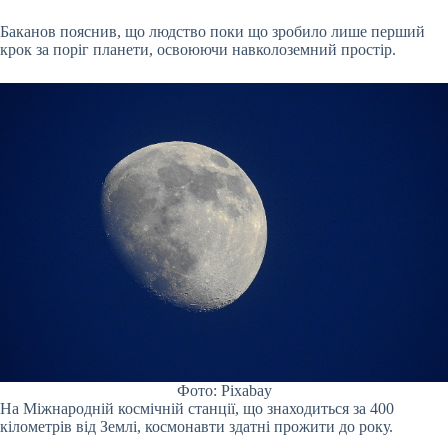
Баканов пояснив, що людство поки що зробило лише перший
крок за поріг планети, освоюючи навколоземний простір.
Фото: Pixabay
На Міжнародній космічній станції, що знаходиться за 400
кілометрів від Землі, космонавти здатні прожити до року.