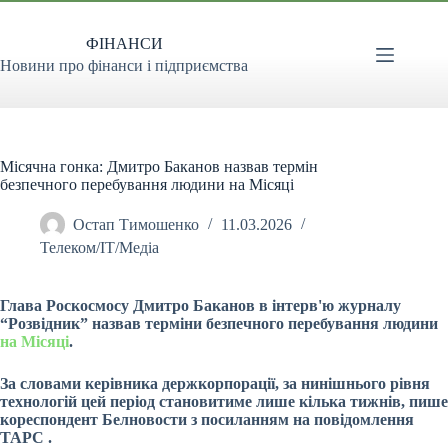
Перейти
до
ФІНАНСИ
вмісту
Новини про фінанси і підприємства
Місячна гонка: Дмитро Баканов назвав термін
безпечного перебування людини на Місяці
Остап Тимошенко
11.03.2026
Телеком/ІТ/Медіа
Глава Роскосмосу Дмитро Баканов в інтерв'ю журналу
“Розвідник” назвав терміни безпечного перебування людини
на Місяці
.
За словами керівника держкорпорації, за нинішнього рівня
технологій цей період становитиме лише кілька тижнів, пише
кореспондент Белновости з посиланням на повідомлення
ТАРС
.