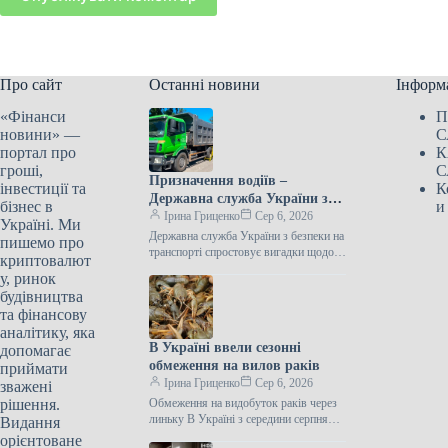
Про сайт
Останні новини
Інформ
«Фінанси
П
новини» —
С
портал про
К
гроші,
С
Призначення водіїв –
інвестиції та
К
Державна служба України з
бізнес в
и
безпеки на транспорті
Ірина Гриценко
Сер 6, 2026
Україні. Ми
виступила з важливим
Державна служба України з безпеки на
пишемо про
повідомленням
транспорті спростовує вигадки щодо
криптовалют
бронювання Державна служба України
у, ринок
з безпеки на транспорті заявила, що…
будівництва
та фінансову
аналітику, яка
В Україні ввели сезонні
допомагає
обмеження на вилов раків
приймати
Ірина Гриценко
Сер 6, 2026
зважені
рішення.
Обмеження на видобуток раків через
линьку В Україні з середини серпня
Видання
розпочалася сезонна заборона на лов
орієнтоване