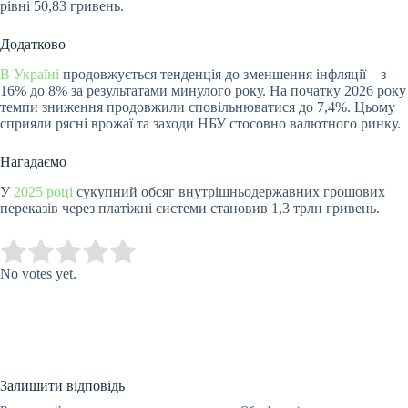
рівні 50,83 гривень.
Додатково
В Україні
продовжується тенденція до зменшення інфляції – з
16% до 8% за результатами минулого року. На початку 2026 року
темпи зниження продовжили сповільнюватися до 7,4%. Цьому
сприяли рясні врожаї та заходи НБУ стосовно валютного ринку.
Нагадаємо
У
2025 році
сукупний обсяг внутрішньодержавних грошових
переказів через платіжні системи становив 1,3 трлн гривень.
Submit Rating
Rate this item:
No votes yet.
Залишити відповідь