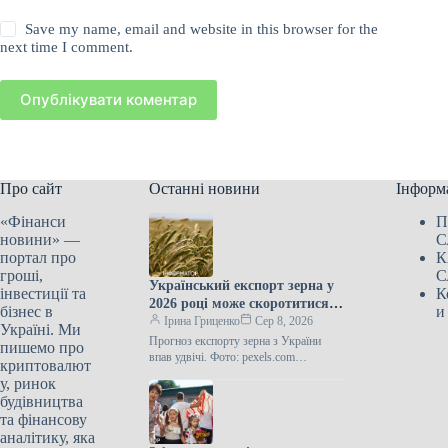
Save my name, email and website in this browser for the
next time I comment.
Опублікувати коментар
Про сайт
Останні новини
Інформ
«Фінанси
П
новини» —
С
портал про
К
гроші,
С
Український експорт зерна у
інвестиції та
К
2026 році може скоротитися
бізнес в
и
наполовину через російські
Ірина Гриценко
Сер 8, 2026
Україні. Ми
напади на порти.
Прогноз експорту зерна з України
пишемо про
впав удвічі. Фото: pexels.com
криптовалют
Загальний обсяг аграрного експорту з
у, ринок
України у 2026-27 маркетинговому
будівництва
році може…
та фінансову
аналітику, яка