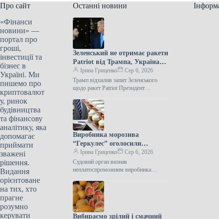
Про сайт
Останні новини
Інформ
«Фінанси
новини» —
портал про
гроші,
Зеленський не отримає ракети
інвестиції та
Patriot від Трампа, Україна
бізнес в
залишилася без них.
Ірина Гриценко
Сер 6, 2026
Україні. Ми
Трамп відхилив запит Зеленського
пишемо про
щодо ракет Patriot Президент
криптовалют
Сполучених Штатів Дональд Трамп не
у, ринок
задовольнив прохання Володимира
будівництва
Зеленського про передачу Україні
та фінансову
аналітику, яка
Виробника морозива
допомагає
“Геркулес” оголосили
приймати
банкрутом через борги на
Ірина Гриценко
Сер 6, 2026
зважені
мільярди.
рішення.
Судовий орган визнав
неплатоспроможним виробника
Видання
“Геркулес” Господарський суд
орієнтоване
Донецької області оголосив банкрутом
на тих, хто
приватне акціонерне товариство
прагне
“Геркулес” — колишнього
розумно
керувати
Вибираємо зрілий і смачний