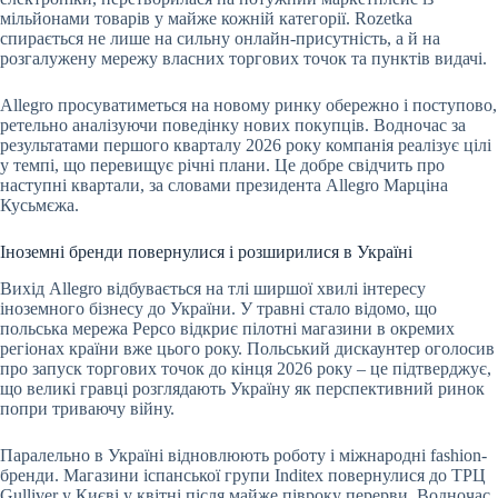
мільйонами товарів у майже кожній категорії. Rozetka
спирається не лише на сильну онлайн-присутність, а й на
розгалужену мережу власних торгових точок та пунктів видачі.
Allegro просуватиметься на новому ринку обережно і поступово,
ретельно аналізуючи поведінку нових покупців. Водночас за
результатами першого кварталу 2026 року компанія реалізує цілі
у темпі, що перевищує річні плани. Це добре свідчить про
наступні квартали, за словами президента Allegro Марціна
Кусьмєжа.
Іноземні бренди повернулися і розширилися в Україні
Вихід Allegro відбувається на тлі ширшої хвилі інтересу
іноземного бізнесу до України. У травні стало відомо, що
польська мережа Pepco відкриє пілотні магазини в окремих
регіонах країни вже цього року. Польський дискаунтер оголосив
про запуск торгових точок до кінця 2026 року – це підтверджує,
що великі гравці розглядають Україну як перспективний ринок
попри триваючу війну.
Паралельно в Україні відновлюють роботу і міжнародні fashion-
бренди. Магазини іспанської групи Inditex повернулися до ТРЦ
Gulliver у Києві у квітні після майже півроку перерви. Водночас