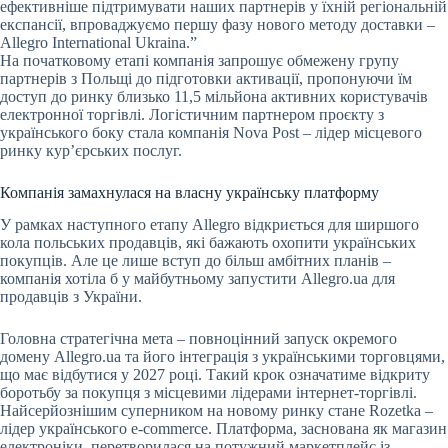
ефективніше підтримувати наших партнерів у їхній регіональній
експансії, впроваджуємо першу фазу нового методу доставки –
Allegro International Ukraina.”
На початковому етапі компанія запрошує обмежену групу
партнерів з Польщі до підготовки активації, пропонуючи їм
доступ до ринку близько 11,5 мільйона активних користувачів
електронної торгівлі. Логістичним партнером проєкту з
українського боку стала компанія Nova Post – лідер місцевого
ринку кур’єрських послуг.
Компанія замахнулася на власну українську платформу
У рамках наступного етапу Allegro відкриється для ширшого
кола польських продавців, які бажають охопити українських
покупців. Але це лише вступ до більш амбітних планів –
компанія хотіла б у майбутньому запустити Allegro.ua для
продавців з України.
Головна стратегічна мета – повноцінний запуск окремого
домену Allegro.ua та його інтеграція з українськими торговцями,
що має відбутися у 2027 році. Такий крок означатиме відкриту
боротьбу за покупця з місцевими лідерами інтернет-торгівлі.
Найсерйознішим суперником на новому ринку стане Rozetka –
лідер українського е-commerce. Платформа, заснована як магазин
електроніки, перетворилася на потужний маркетплейс із