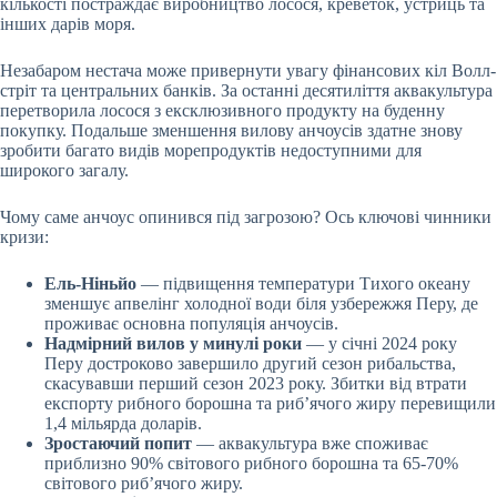
кількості постраждає виробництво лосося, креветок, устриць та
інших дарів моря.
Незабаром нестача може привернути увагу фінансових кіл Волл-
стріт та центральних банків. За останні десятиліття аквакультура
перетворила лосося з ексклюзивного продукту на буденну
покупку. Подальше зменшення вилову анчоусів здатне знову
зробити багато видів морепродуктів недоступними для
широкого загалу.
Чому саме анчоус опинився під загрозою? Ось ключові чинники
кризи:
Ель-Ніньйо
— підвищення температури Тихого океану
зменшує апвелінг холодної води біля узбережжя Перу, де
проживає основна популяція анчоусів.
Надмірний вилов у минулі роки
— у січні 2024 року
Перу достроково завершило другий сезон рибальства,
скасувавши перший сезон 2023 року. Збитки від втрати
експорту рибного борошна та риб’ячого жиру перевищили
1,4 мільярда доларів.
Зростаючий попит
— аквакультура вже споживає
приблизно 90% світового рибного борошна та 65-70%
світового риб’ячого жиру.