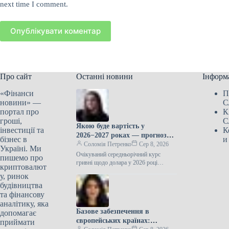
next time I comment.
Опублікувати коментар
Про сайт
Останні новини
Інформ
«Фінанси
П
новини» —
С
портал про
К
гроші,
С
Якою буде вартість у
інвестиції та
К
2026−2027 роках — прогноз
бізнес в
и
ЦЕС
Соломія Петренко
Сер 8, 2026
Україні. Ми
Очікуваний середньорічний курс
пишемо про
гривні щодо долара у 2026 році
криптовалют
становить 44,5 грн за доларПротягом
у, ринок
2026−2027 років спостерігатиметься
будівництва
подальше зростання курсу…
та фінансову
аналітику, яка
Базове забезпечення в
допомагає
європейських країнах:
приймати