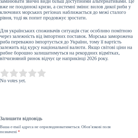
замінювати звичні види більш доступними альтернативами. Це
вже не поодинокі кризи, а системні зміни: вилов дикої риби у
ключових морських регіонах наближається до межі сталого
рівня, тоді як попит продовжує зростати.
Для українських споживачів ситуація стає особливо помітною
через залежність від імпортних поставок. Морська заморожена
риба переважно імпортується до України, тому її вартість
залежить від курсу національної валюти. Якщо світові ціни на
рибне борошно залишатимуться на рекордних відмітках,
вітчизняний ринок відчує це наприкінці 2026 року.
Submit Rating
Rate this item:
No votes yet.
Залишити відповідь
Ваша e-mail адреса не оприлюднюватиметься.
Обов’язкові поля
позначені
*