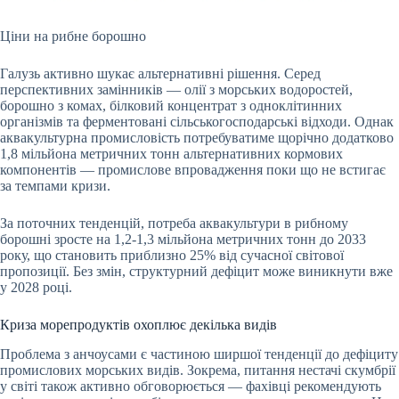
Ціни на рибне борошно
Галузь активно шукає альтернативні рішення. Серед
перспективних замінників — олії з морських водоростей,
борошно з комах, білковий концентрат з одноклітинних
організмів та ферментовані сільськогосподарські відходи. Однак
аквакультурна промисловість потребуватиме щорічно додатково
1,8 мільйона метричних тонн альтернативних кормових
компонентів — промислове впровадження поки що не встигає
за темпами кризи.
За поточних тенденцій, потреба аквакультури в рибному
борошні зросте на 1,2-1,3 мільйона метричних тонн до 2033
року, що становить приблизно 25% від сучасної світової
пропозиції. Без змін, структурний дефіцит може виникнути вже
у 2028 році.
Криза морепродуктів охоплює декілька видів
Проблема з анчоусами є частиною ширшої тенденції до дефіциту
промислових морських видів. Зокрема, питання нестачі скумбрії
у світі також активно обговорюється — фахівці рекомендують