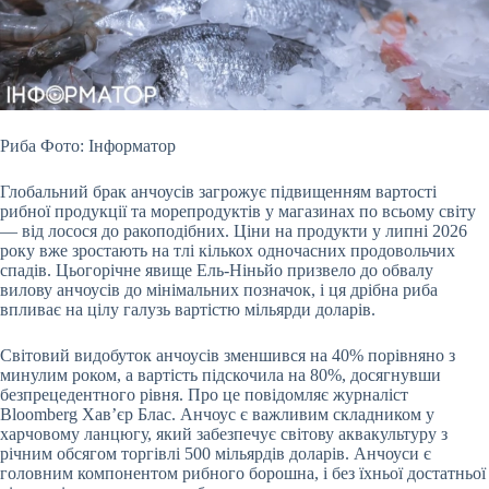
Риба Фото: Інформатор
Глобальний брак анчоусів загрожує підвищенням вартості
рибної продукції та морепродуктів у магазинах по всьому світу
— від лосося до ракоподібних.
Ціни на продукти у липні 2026
року вже зростають на тлі кількох одночасних продовольчих
спадів. Цьогорічне явище Ель-Ніньйо призвело до обвалу
вилову анчоусів до мінімальних позначок, і ця дрібна риба
впливає на цілу галузь вартістю мільярди доларів.
Світовий видобуток анчоусів зменшився на 40% порівняно з
минулим роком, а вартість підскочила на 80%, досягнувши
безпрецедентного рівня. Про це повідомляє журналіст
Bloomberg Хав’єр Блас. Анчоус є важливим складником у
харчовому ланцюгу, який забезпечує світову аквакультуру з
річним обсягом торгівлі 500 мільярдів доларів. Анчоуси є
головним компонентом рибного борошна, і без їхньої достатньої