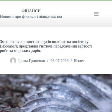
Перейти
до
ФІНАНСИ
вмісту
Новини про фінанси і підприємства
Зменшення кількості анчоусів впливає на логістику:
Bloomberg представив гнітюче передбачення вартості
риби та морських дарів.
Ірина Гриценко
03.07.2026
Бізнес