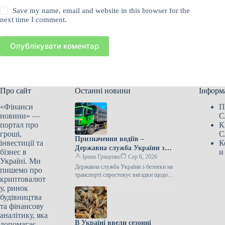
Save my name, email and website in this browser for the
next time I comment.
Опублікувати коментар
Про сайт
Останні новини
Інформ
«Фінанси
П
новини» —
С
портал про
К
гроші,
С
Призначення водіїв –
інвестиції та
К
Державна служба України з
бізнес в
и
безпеки на транспорті
Ірина Гриценко
Сер 6, 2026
Україні. Ми
виступила з важливим
Державна служба України з безпеки на
пишемо про
повідомленням
транспорті спростовує вигадки щодо
криптовалют
бронювання Державна служба України
у, ринок
з безпеки на транспорті заявила, що…
будівництва
та фінансову
аналітику, яка
В Україні ввели сезонні
допомагає