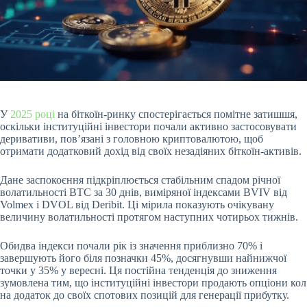
У
2025 році
на біткоїн-ринку спостерігається помітне затишшя,
оскільки інституційні інвестори почали активно застосовувати
деривативи, пов’язані з головною криптовалютою, щоб
отримати додатковий дохід від своїх незадіяних біткоїн-активів.
Дане заспокоєння підкріплюється стабільним спадом річної
волатильності BTC за 30 днів, виміряної індексами BVIV від
Volmex і DVOL від Deribit. Ці мірила показують очікувану
величину волатильності протягом наступних чотирьох тижнів.
Обидва індекси почали рік із значення приблизно 70% і
завершують його біля позначки 45%, досягнувши найнижчої
точки у 35% у вересні. Ця постійна тенденція до зниження
зумовлена тим, що інституційні інвестори продають опціони кол
на додаток до своїх спотових позицій для генерації прибутку.