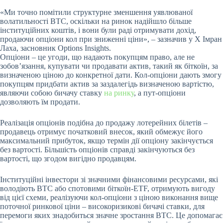
«Ми точно помітили структурне зменшення уявлюваної
волатильності BTC, оскільки на ринок надійшло більше
інституційних коштів, і вони були раді отримувати дохід,
продаючи опціони кол при зниженні ціни», – зазначив у X Імран
Лаха, засновник Options Insights.
Опціони – це угоди, що надають покупцям право, але не
зобов’язання, купувати чи продавати актив, такий як біткоїн, за
визначеною ціною до конкретної дати. Кол-опціони дають змогу
покупцям придбати актив за заздалегідь визначеною вартістю,
являючи собою бичачу ставку
на ринку
, а пут-опціони
дозволяють їм продати.
Реалізація опціонів подібна до продажу лотерейних білетів –
продавець отримує початковий внесок, який обмежує його
максимальний прибуток, якщо термін дії опціону закінчується
без вартості. Більшість опціонів справді закінчуються без
вартості, що згодом вигідно продавцям.
Інституційні інвестори зі значними фінансовими ресурсами, які
володіють BTC або спотовими біткоїн-ETF, отримують вигоду
від цієї схеми, реалізуючи кол-опціони з ціною виконання вище
поточної ринкової ціни – високоризикові бичачі ставки, для
перемоги яких знадобиться значне зростання BTC. Це допомагає