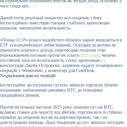
їм отримувати початковий внесок як легкий дохід, особливо у
часи спаду цін.
Даний потік реалізації покритих кол-опціонів з боку
інституційних інвесторів створив стабільну пропозицію
опціонів, зменшуючи волатильність.
«Понад 12,5% всього видобутого біткоїну наразі знаходиться в
ETF та казначейських зобов’язаннях. Оскільки ці активи не
приносять власного доходу, перепродаж опціонів став
переважаючим потоком протягом усього
2025 року
, чинячи
постійний тиск на волатильність з боку пропозиції», –
констатував Джейк Островскіс, керівник відділу позабіржових
операцій у Wintermute, у коментарі для CoinDesk.
Хеджування довгих позицій
Інституційне застосування суттєво змінило торгівлю біткоїн-
опціонами, наблизивши динаміку BTC до поведінки
традиційних ринків.
Протягом більшої частини 2025 року опціони пут на BTC,
ведмежі ставки для захисту від збитків, торгувалися зі стійкою
премією до опціонів кол як на короткострокові, так і на
довгострокові періоди. Дана тенденція до пут змінила ситуацію