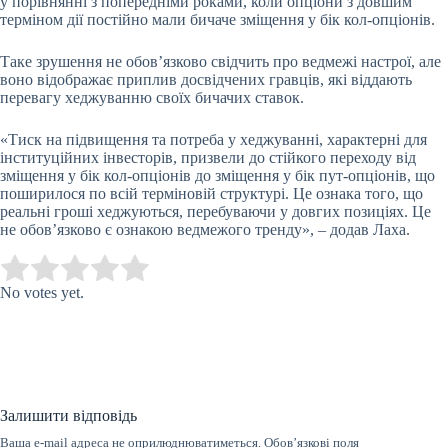
у порівнянні з попередніми роками, коли опціони з довшим
терміном дії постійно мали бичаче зміщення у бік кол-опціонів.
Таке зрушення не обов’язково свідчить про ведмежі настрої, але
воно відображає приплив досвідчених гравців, які віддають
перевагу хеджуванню своїх бичачих ставок.
«Тиск на підвищення та потреба у хеджуванні, характерні для
інституційних інвесторів, призвели до стійкого переходу від
зміщення у бік кол-опціонів до зміщення у бік пут-опціонів, що
поширилося по всій терміновій структурі. Це ознака того, що
реальні гроші хеджуються, перебуваючи у довгих позиціях. Це
не обов’язково є ознакою ведмежого тренду», – додав Лаха.
Submit Rating
Rate this item:
No votes yet.
Залишити відповідь
Ваша e-mail адреса не оприлюднюватиметься.
Обов’язкові поля