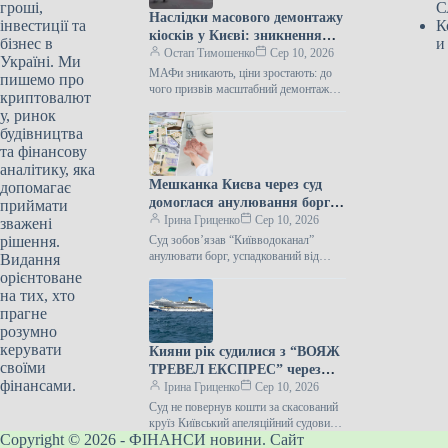
гроші,
С
Наслідки масового демонтажу
інвестиції та
К
кіосків у Києві: зникнення
бізнес в
и
МАФів та зростання цін
Остап Тимошенко
Сер 10, 2026
Україні. Ми
МАФи зникають, ціни зростають: до
пишемо про
чого призвів масштабний демонтаж
криптовалют
кіосків у Києві Фото: Коротко про
у, ринок
Підпишіться на нас в Google…
будівництва
та фінансову
аналітику, яка
Мешканка Києва через суд
допомагає
домоглася анулювання боргу
приймати
за воду, що залишився від її
Ірина Гриценко
Сер 10, 2026
зважені
покійної матері.
рішення.
Суд зобов’язав “Київводоканал”
анулювати борг, успадкований від
Видання
померлої “Київводоканал” мав би
орієнтоване
списати з особового рахунку киянки
на тих, хто
заборгованість її покійної матері…
прагне
розумно
керувати
Кияни рік судилися з “ВОЯЖ
своїми
ТРЕВЕЛ ЕКСПРЕС” через
фінансами.
скасований круїз на Costa
Ірина Гриценко
Сер 10, 2026
Firenze – яке рішення ухвалив
Суд не повернув кошти за скасований
суд
круїз Київський апеляційний судовий
Copyright © 2026 - ФІНАНСИ новини. Сайт
орган 3 серпня залишив без змін