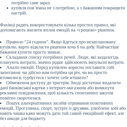
потрібно саме зараз;
купівля пов’язана не з потребою, а з бажанням покращити
настрій.
Фахівці радять використовувати кілька простих правил, які
допомагають знизити вплив емоцій на «грошові» рішення.
Правило “24 години”. Якщо йдеться про незаплановану
купівлю, варто відкласти рішення хоча б на добу. Найчастіше
бажання купити просто зникає.
Складання списку потрібних речей. Люди, які заздалегідь
планують витрати, значно рідше здійснюють імпульсні витрати.
Аналіз емоцій. Перед купівлею корисно поставити собі
запитання: чи дійсно вам потрібна ця річ, чи ви просто
втомилися, турбуєтеся і хочете себе втішити?
Обмеження доступу до тригерів. Іноді достатньо видалити
дані банківської картки з інтернет-магазинів або вимкнути
рекламні повідомлення, щоб кількість спонтанних закупів
помітно скоротилася.
Пошук альтернативних засобів отримання позитивних
емоцій. Прогулянка, спорт, зустріч із друзями, улюблене хобі або
навіть чашка кави можуть дати той самий емоційний ефект, але
без шкоди для бюджету.