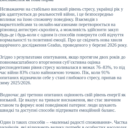
Незважаючи на стабільно високий рівень стресу, українці рік у
рік адаптуються до реальностей війни, і це безпосередньо
впливає на їхню споживчу поведінку. Взаємодія з
маркетплейсами та онлайн-магазинами перетворюється на
різновид антистрес-скролінга, а можливість здійснити закуп
будь-де і будь-коли є одним із способів повернути собі відчуття
нормальності та позитивні емоції. Про це свідчить нова хвиля
щорічного дослідження Gradus, проведеного у березні 2026 року.
Згідно з результатами опитування, якщо протягом двох років до
повномасштабного вторгнення суб’єктивна оцінка
респондентами рівня стресу коливалася в межах 76–83%, то під
час війни 83% стало найнижчою точкою. Пік, коли 91%
опитаних відзначили себе у стані глибокого стресу, припав на
зиму 2025/2026.
Водночас дві третини опитаних оцінюють свій рівень енергії як
низький. Це вказує на тривале виснаження, яке стає звичним
станом та формує нові поведінкові патерни: люди шукають
швидкі та доступні способи підтримати емоційний баланс.
Один із таких способів – «маленькі радості споживання». Частка
українців, які відчувають велику потребу в особистих насолодах,