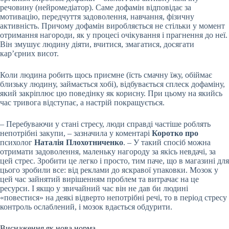
речовину (нейромедіатор). Саме дофамін відповідає за
мотивацію, передчуття задоволення, навчання, фізичну
активність. Причому дофамін виробляється не стільки у момент
отримання нагороди, як у процесі очікування і прагнення до неї.
Він змушує людину діяти, вчитися, змагатися, досягати
кар’єрних висот.
Коли людина робить щось приємне (їсть смачну їжу, обіймає
близьку людину, займається хобі), відбувається сплеск дофаміну,
який закріплює цю поведінку як корисну. При цьому на якийсь
час тривога відступає, а настрій покращується.
– Перебуваючи у стані стресу, люди справді частіше роблять
непотрібні закупи, – зазначила у коментарі
Коротко про
психолог
Наталія Плохотниченко
. – У такий спосіб можна
отримати задоволення, маленьку нагороду за якісь невдачі, за
цей стрес. Зробити це легко і просто, тим паче, що в магазині для
цього зробили все: від реклами до яскравої упаковки. Мозок у
цей час зайнятий вирішенням проблем та витрачає на це
ресурси. І якщо у звичайний час він не дав би людині
«повестися» на деякі відверто непотрібні речі, то в період стресу
контроль ослаблений, і мозок вдається обдурити.
Виснаження як нова норма