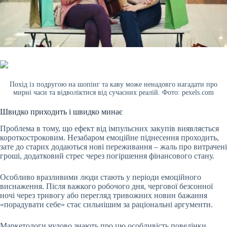
Похід із подругою на шопінг та каву може ненадовго нагадати про
мирні часи та відволіктися від сучасних реалій. Фото: pexels.com
Швидко приходить і швидко минає
Проблема в тому, що ефект від імпульсних закупів виявляється
короткостроковим. Незабаром емоційне піднесення проходить,
зате до старих додаються нові переживання – жаль про витрачені
гроші, додатковий стрес через погіршення фінансового стану.
Особливо вразливими люди стають у періоди емоційного
виснаження. Після важкого робочого дня, чергової безсонної
ночі через тривогу або перегляд тривожних новин бажання
«порадувати себе» стає сильнішим за раціональні аргументи.
Маркетологи чудово знають про цю особливість поведінки.