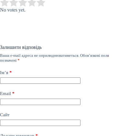
Submit Rating
Rate this item:
No votes yet.
Залишити відповідь
Ваша e-mail адреса не оприлюднюватиметься.
Обов’язкові поля
позначені
*
Ім’я
*
Email
*
Сайт
Додати коментар
*