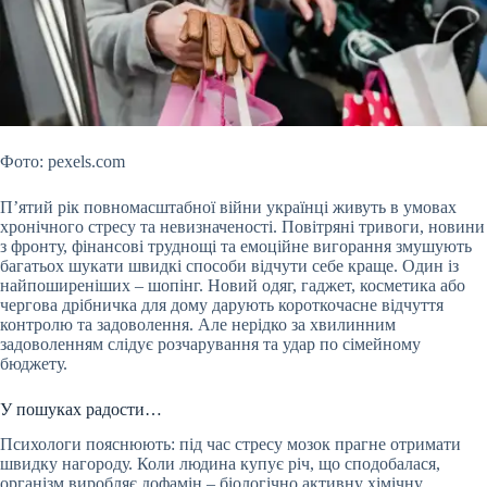
Фото: pexels.com
П’ятий рік повномасштабної війни українці живуть в умовах
хронічного стресу та невизначеності. Повітряні тривоги, новини
з фронту, фінансові труднощі та емоційне вигорання змушують
багатьох шукати швидкі способи відчути себе краще. Один із
найпоширеніших – шопінг. Новий одяг, гаджет, косметика або
чергова дрібничка для дому дарують короткочасне відчуття
контролю та задоволення. Але нерідко
за хвилинним
задоволенням слідує розчарування та удар по сімейному
бюджету.
У пошуках радости…
Психологи пояснюють: під час стресу мозок прагне отримати
швидку нагороду. Коли людина купує річ, що сподобалася,
організм виробляє дофамін – біологічно активну хімічну