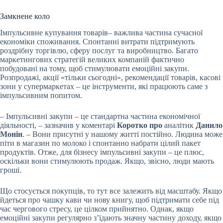
Замкнене коло
Імпульсивне купування товарів– важлива частина сучасної
економіки споживання. Спонтанні витрати підтримують
роздрібну торгівлю, сферу послуг та виробництво. Багато
маркетингових стратегій великих компаній фактично
побудовані на тому, щоб стимулювати емоційні закупи.
Розпродажі, акції «тільки сьогодні», рекомендації товарів, касові
зони у супермаркетах – це інструменти, які працюють саме з
імпульсивним попитом.
– Імпульсивні закупи – це стандартна частина економічної
діяльності, – зазначив у коментарі
Коротко про
аналітик
Данило
Монін
. – Вони присутні у нашому житті постійно. Людина може
піти в магазин по молоко і спонтанно набрати цілий пакет
продуктів. Отже, для бізнесу імпульсивні закупи – це плюс,
оскільки вони стимулюють продаж. Якщо, звісно, ​​люди мають
гроші.
Що стосується покупців, то тут все залежить від масштабу. Якщо
йдеться про чашку кави чи нову книгу, щоб підтримати себе під
час чергового стресу, це цілком прийнятно. Однак, якщо
емоційні закупи регулярно з’їдають значну частину доходу, якщо