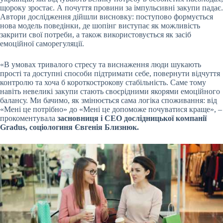
щороку зростає. А почуття провини за імпульсивні закупи падає.
Автори дослідження дійшли висновку: поступово формується
нова модель поведінки, де шопінг виступає як можливість
закрити свої потреби, а також використовується як засіб
емоційної саморегуляції.
«В умовах тривалого стресу та виснаження люди шукають
прості та доступні способи підтримати себе, повернути відчуття
контролю та хоча б короткострокову стабільність. Саме тому
навіть невеликі закупи стають своєрідними якорями емоційного
балансу. Ми бачимо, як змінюється сама логіка споживання: від
«Мені це потрібно» до «Мені це допоможе почуватися краще», –
прокоментувала
засновниця і CEO дослідницької компанії
Gradus, соціологиня Євгенія Близнюк.