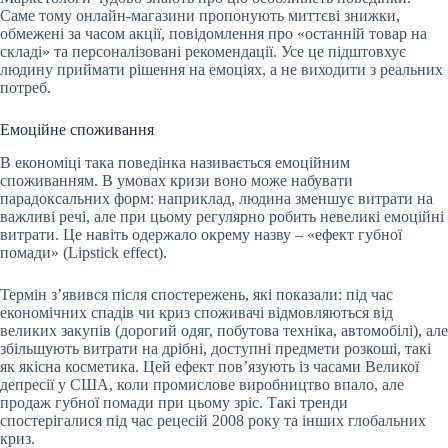
Саме тому онлайн-магазини пропонують миттєві знижки,
обмежені за часом акції, повідомлення про «останній товар на
складі» та персоналізовані рекомендації. Усе це підштовхує
людину приймати рішення на емоціях, а не виходити з реальних
потреб.
Емоційне споживання
В економіці така поведінка називається емоційним
споживанням. В умовах кризи воно може набувати
парадоксальних форм: наприклад, людина зменшує витрати на
важливі речі, але при цьому регулярно робить невеликі емоційні
витрати. Це навіть одержало окрему назву – «ефект губної
помади» (Lipstick effect).
Термін з’явився після спостережень, які показали: під час
економічних спадів чи криз споживачі відмовляються від
великих закупів (дорогий одяг, побутова техніка, автомобілі), але
збільшують витрати на дрібні, доступні предмети розкоші, такі
як якісна косметика. Цей ефект пов’язують із часами Великої
депресії у США, коли промислове виробництво впало, але
продаж губної помади при цьому зріс. Такі тренди
спостерігалися під час рецесій 2008 року та інших глобальних
криз.