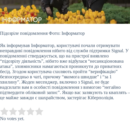
Підозріле повідомлення Фото: Інформатор
Як інформував Інформатор, користувачі почали отримувати
неправдиві повідомлення нібито від служби підтримки Signal. У
повідомленні стверджується, що на пристрої виявлено
“підозрілу діяльність”, нібито вже відбулася “несанкціонована
атака”, зловмисники намагаються проникнути до приватних
бесід. Згодом користувача схиляють пройти “верифікацію”
безпосередньо в чаті, причому “якомога швидше” і “за 1
хвилину”. Жоден месенджер, включно з Signal, не буде
надсилати вам в особисті повідомлення з вимогою “негайно
підтвердити обліковий запис”. Якщо вас залякують та кваплять –
це майже завжди є шахрайством, застерігає Кіберполіція.
Submit Rating
Rate this item:
No votes yet.