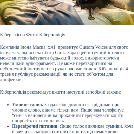
Кібергігієна Фото: Кіберполіція
Компанія Ілона Маска, xAI, презентує Custom Voices для свого
інтелектуального чат-бота Grok. Зараз цей штучний інтелект
може миттєво
імітувати будь-який голос, використовуючи
невеличкий аудіофрагмент. Це може перетворитися на
небезпечний інструмент в руках зловмисників. Кіберполіція 4
травня публікує рекомендації, як не стати об’єктом для
дипфейків.
Кіберполіція рекомендує вжити наступні запобіжні заходи:
Умовне слово.
Заздалегідь домовтеся з рідними про
умовне слово, відоме тільки вам. Якщо вам телефонує
“син” з наполегливим проханням перерахувати кошти –
попросіть сказати пароль.
Перевірочні питання.
Якщо голос викликає сумніви, хоча
й звучить знайомо, спитайте про те, що неможливо