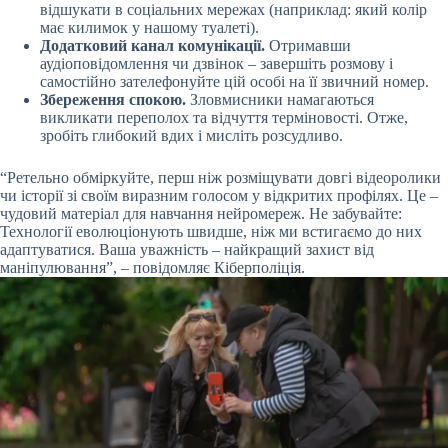
відшукати в соціальних мережах (наприклад: який колір
має килимок у нашому туалеті).
Додатковий канал комунікації.
Отримавши
аудіоповідомлення чи дзвінок – завершіть розмову і
самостійно зателефонуйте цій особі на її звичний номер.
Збереження спокою.
Зловмисники намагаються
викликати переполох та відчуття терміновості. Отже,
зробіть глибокий вдих і мисліть розсудливо.
“Ретельно обміркуйте, перш ніж розміщувати довгі відеоролики
чи історії зі своїм виразним голосом у відкритих профілях. Це –
чудовий матеріал для навчання нейромереж. Не забувайте:
Технології еволюціонують швидше, ніж ми встигаємо до них
адаптуватися. Ваша уважність – найкращий захист від
маніпулювання”, – повідомляє Кіберполіція.