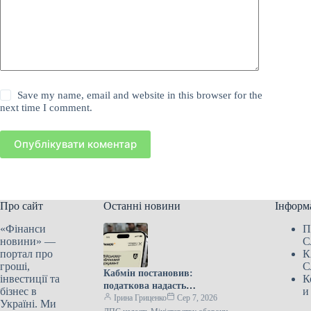
Save my name, email and website in this browser for the
next time I comment.
Опублікувати коментар
Про сайт
Останні новини
Інформ
«Фінанси
П
новини» —
С
портал про
К
гроші,
С
Кабмін постановив:
інвестиції та
К
податкова надасть
бізнес в
и
Міністерству оборони
Ірина Гриценко
Сер 7, 2026
Україні. Ми
відомості про чоловіків віком