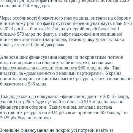
74 млрд грн, проти фактичних витрат у вересні-листопаді 2023-
го на рівні 114 млрд грн.
Через
особливості
бюджетного планування, витрати на оборону
в поточному році по факту суттєво перевищуватимуть план (як і
у 2023 році — близько $27 млрд у першій версії бюджету, і
близько $73 млрд по факту), в міру надходження зовнішньої
військової допомоги (наприклад, техніки), яку уряд частково
показує у статті «інші джерела».
Але зовнішнє фінансування навряд чи покриватиме поточні
видатки держави на оборону та безпеку, які, за нашими
підрахунками, на сьогодні становлять $60 млрд на рік. Такі
видатки, за «домовленістю з нашими партнерами», Україна
повинна покривати коштом власних ресурсів, яких заплановано
бюджетом на $45 млрд.
Тож додатково до очікуваної «фінансової дірки» у $35-37 млрд,
Україні потрібно буде ще знайти близько $15 млрд на власне
фінансування оборони. Таким чином, загальна нестача
внутрішніх ресурсів на 2024 рік сягає приблизно $50 млрд, і на
2025 рік буде не меншою.
Зовнішнє фінансування не покриє усі потреби навіть за