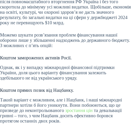
після повномасштабного вторгнення РФ Україна і без того
скоротила до мінімуму усі можливі
видатки
. Щобільше, економія
на освіті, культурі, чи охороні здоров’я не дасть значного
результату, бо загальні видатки на ці сфери у держбюджеті 2024
року не перевищують $10 млрд.
Можемо шукати розвʼязання проблем фінансування нашої
оборони лише у збільшенні надходжень до державного бюджету.
З можливих є п’ять опцій:
Коштом заморожених активів Росії.
Однак, як і у випадку міжнародної фінансової підтримки
України, доля цього варіанту фінансування залежить
здебільшого не від українського уряду.
Коштом прямих позик від Нацбанку.
Такий варіант є можливим, але і Нацбанк, і наші міжнародні
партнери хотіли б його уникнути. Вони побоюються, що це
призведе до неконтрольованого
зростання цін
та девальвації
гривні – того, з чим Нацбанк досить ефективно боровся
протягом останніх двох років.