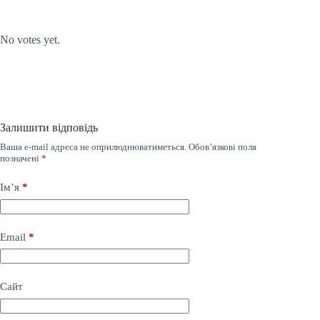
Submit Rating
Rate this item:
No votes yet.
Залишити відповідь
Ваша e-mail адреса не оприлюднюватиметься.
Обов’язкові поля
позначені
*
Ім’я
*
Email
*
Сайт