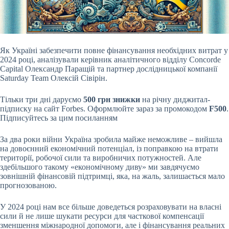
Як Україні забезпечити повне фінансування необхідних витрат у
2024 році, аналізували керівник аналітичного відділу Concorde
Capital Олександр Паращій та партнер
дослідницької компанії
Saturday Team Олексій Сівірін.
Тільки три дні даруємо
500 грн знижки
на річну диджитал-
підписку на сайт Forbes. Оформлюйте зараз за промокодом
F500
.
Підписуйтесь за цим посиланням
За два роки війни Україна зробила майже неможливе – вийшла
на довоєнний економічний потенціал, із поправкою на втрати
території, робочої сили та виробничих потужностей. Але
здебільшого такому «економічному диву» ми завдячуємо
зовнішній фінансовій підтримці, яка, на жаль, залишається мало
прогнозованою.
У 2024 році нам все більше доведеться розраховувати на власні
сили й не лише шукати ресурси для часткової компенсації
зменшення міжнародної допомоги, але і фінансування реальних