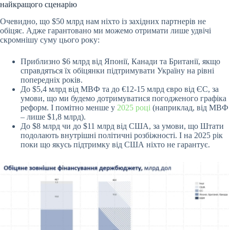
найкращого сценарію
Очевидно, що $50 млрд нам ніхто із західних партнерів не
обіцяє. Адже гарантовано ми можемо отримати лише удвічі
скромнішу суму цього року:
Приблизно $6 млрд від Японії, Канади та Британії, якщо
справдяться їх обіцянки підтримувати Україну на рівні
попередніх років.
До $5,4 млрд від МВФ та до €12-15 млрд євро від ЄС, за
умови, що ми будемо дотримуватися погодженого графіка
реформ. І помітно менше у
2025 році
(наприклад, від МВФ
– лише $1,8 млрд).
До $8 млрд чи до $11 млрд від США, за умови, що Штати
подолають внутрішні політичні розбіжності. І на 2025 рік
поки що якусь підтримку від США ніхто не гарантує.