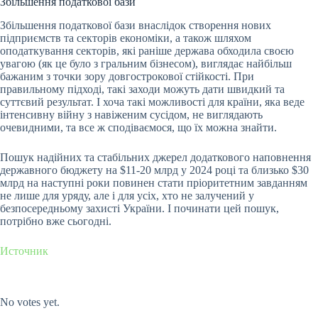
Збільшення податкової бази
Збільшення податкової бази внаслідок створення нових
підприємств та секторів економіки, а також шляхом
оподаткування секторів, які раніше держава обходила своєю
увагою (як це було з гральним бізнесом), виглядає найбільш
бажаним з точки зору довгострокової стійкості. При
правильному підході, такі заходи можуть дати швидкий та
суттєвий результат. І хоча такі можливості для країни, яка веде
інтенсивну війну з навіженим сусідом, не виглядають
очевидними, та все ж сподіваємося, що їх можна знайти.
Пошук надійних та стабільних джерел додаткового наповнення
державного бюджету на $11-20 млрд у 2024 році та близько $30
млрд на наступні роки повинен стати пріоритетним завданням
не лише для уряду, але і для усіх, хто не залучений у
безпосередньому захисті України. І починати цей пошук,
потрібно вже сьогодні.
Источник
Submit Rating
Rate this item:
No votes yet.