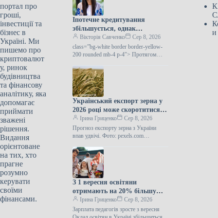
портал про
К
гроші,
С
Іпотечне кредитування
інвестиції та
К
збільшується, однак
бізнес в
и
залишається стабільним
Вікторія Савченко
Сер 8, 2026
Україні. Ми
завдяки програмі “єОселя”:
class=”bg-white border border-yellow-
пишемо про
банкір окреслила ключові
200 rounded mb-4 p-4″> Протягом
криптовалют
першої половини 2026 року
перешкоди для ринку
у, ринок
український ринок іпотечного
будівництва
кредитування демонстрував
та фінансову
зростання, проте
аналітику, яка
Український експорт зерна у
допомагає
2026 році може скоротитися
приймати
наполовину через російські
Ірина Гриценко
Сер 8, 2026
зважені
напади на порти.
рішення.
Прогноз експорту зерна з України
впав удвічі. Фото: pexels.com
Видання
Загальний обсяг аграрного експорту з
орієнтоване
України у 2026-27 маркетинговому
на тих, хто
році може…
прагне
розумно
керувати
З 1 вересня освітяни
своїми
отримають на 20% більшу
фінансами.
зарплату
Ірина Гриценко
Сер 8, 2026
Зарплата педагогів зросте з вересня
Оклад освітян в Україні збільшиться