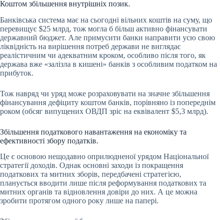
Коштом збільшення внутрішніх позик.
Банківська система має на сьогодні вільних коштів на суму, що
перевищує
$25 млрд
, тож могла б більш активно фінансувати
державний бюджет. Але примусити банки направити усю свою
ліквідність на вирішення потреб держави не виглядає
реалістичним чи адекватним кроком, особливо після того, як
держава вже «залізла в кишені» банків з особливим податком на
прибуток.
Тож навряд чи уряд може розраховувати на значне збільшення
фінансування дефіциту коштом банків, порівняно із попереднім
роком (обсяг випущених ОВДП зріс на еквівалент $5,3 млрд).
Збільшення податкового навантаження на економіку та
ефективності збору податків.
Це є основою нещодавно оприлюдненої урядом Національної
стратегії доходів. Однак основні заходи із покращення
податкових та митних зборів, передбачені стратегією,
планується вводити лише після реформування податкових та
митних органів та відновлення довіри до них. А це можна
зробити протягом одного року лише на папері.