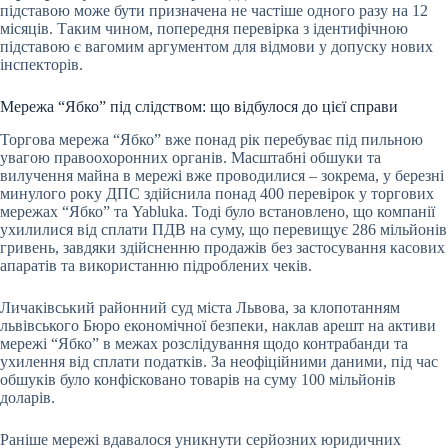
підставою може бути призначена не частіше одного разу на 12
місяців. Таким чином, попередня перевірка з ідентифічною
підставою є вагомим аргументом для відмови у допуску нових
інспекторів.
Мережа “Ябко” під слідством: що відбулося до цієї справи
Торгова мережа “Ябко” вже понад рік перебуває під пильною
увагою правоохоронних органів. Масштабні обшуки та
вилучення майна в мережі вже проводилися – зокрема, у березні
минулого року ДПС здійснила понад 400 перевірок у торгових
мережах “Ябко” та Yabluka. Тоді було встановлено, що компанії
ухилилися від сплати ПДВ на суму, що перевищує 286 мільйонів
гривень, завдяки здійсненню продажів без застосування касових
апаратів та використанню підроблених чеків.
Личаківський районний суд міста Львова, за клопотанням
львівського Бюро економічної безпеки, наклав арешт на активи
мережі “Ябко” в межах розслідування щодо контрабанди та
ухилення від сплати податків. За неофіційними даними, під час
обшуків було конфісковано товарів на суму 100 мільйонів
доларів.
Раніше мережі вдавалося уникнути серйозних юридичних