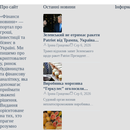
Про сайт
Останні новини
Інформ
«Фінанси
новини» —
портал про
гроші,
Зеленський не отримає ракети
інвестиції та
Patriot від Трампа, Україна
бізнес в
залишилася без них.
Ірина Гриценко
Сер 6, 2026
Україні. Ми
Трамп відхилив запит Зеленського
пишемо про
щодо ракет Patriot Президент
криптовалют
Сполучених Штатів Дональд Трамп не
у, ринок
задовольнив прохання Володимира
будівництва
Зеленського про передачу Україні
та фінансову
аналітику, яка
Виробника морозива
допомагає
“Геркулес” оголосили
приймати
банкрутом через борги на
Ірина Гриценко
Сер 6, 2026
зважені
мільярди.
рішення.
Судовий орган визнав
неплатоспроможним виробника
Видання
“Геркулес” Господарський суд
орієнтоване
Донецької області оголосив банкрутом
на тих, хто
приватне акціонерне товариство
прагне
“Геркулес” — колишнього
розумно