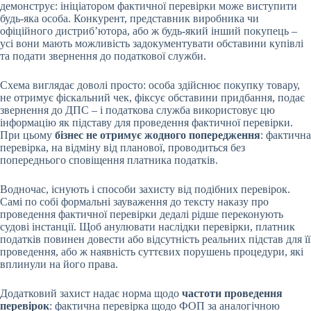
демонструє: ініціатором фактичної перевірки може виступити
будь-яка особа. Конкурент, представник виробника чи
офіційного дистриб’ютора, або ж будь-який інший покупець –
усі вони мають можливість задокументувати обставини купівлі
та подати звернення до податкової служби.
Схема виглядає доволі просто: особа здійснює покупку товару,
не отримує фіскальний чек, фіксує обставини придбання, подає
звернення до ДПС – і податкова служба використовує цю
інформацію як підставу для проведення фактичної перевірки.
При цьому
бізнес не отримує жодного попередження
: фактична
перевірка, на відміну від планової, проводиться без
попереднього сповіщення платника податків.
Водночас, існують і способи захисту від подібних перевірок.
Самі по собі формальні зауваження до тексту наказу про
проведення фактичної перевірки дедалі рідше переконують
судові інстанції. Щоб анулювати наслідки перевірки, платник
податків повинен довести або відсутність реальних підстав для її
проведення, або ж наявність суттєвих порушень процедури, які
вплинули на його права.
Додатковий захист надає норма щодо
частоти проведення
перевірок
: фактична перевірка щодо ФОП за аналогічною