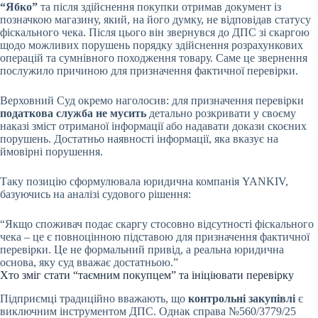
“Ябко”
та після здійснення покупки отримав документ із
позначкою магазину, який, на його думку, не відповідав статусу
фіскального чека. Після цього він звернувся до ДПС зі скаргою
щодо можливих порушень порядку здійснення розрахункових
операцій та сумнівного походження товару. Саме це звернення
послужило причиною для призначення фактичної перевірки.
Верховний Суд окремо наголосив: для призначення перевірки
податкова служба не мусить
детально розкривати у своєму
наказі зміст отриманої інформації або надавати докази скоєних
порушень. Достатньо наявності інформації, яка вказує на
ймовірні порушення.
Таку позицію сформулювала юридична компанія YANKIV,
базуючись на аналізі судового рішення:
“Якщо споживач подає скаргу стосовно відсутності фіскального
чека – це є повноцінною підставою для призначення фактичної
перевірки. Це не формальний привід, а реальна юридична
основа, яку суд вважає достатньою.”
Хто зміг стати “таємним покупцем” та ініціювати перевірку
Підприємці традиційно вважають, що
контрольні закупівлі
є
виключним інструментом ДПС. Однак справа №560/3779/25