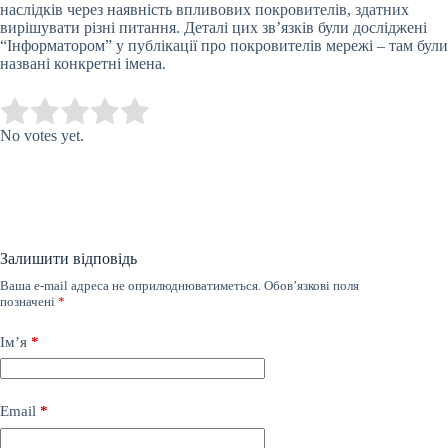
наслідків через наявність впливових покровителів, здатних
вирішувати різні питання. Деталі цих зв’язків були досліджені
“Інформатором” у публікації про покровителів мережі – там були
названі конкретні імена.
Submit Rating
Rate this item:
No votes yet.
Залишити відповідь
Ваша e-mail адреса не оприлюднюватиметься.
Обов’язкові поля
позначені
*
Ім’я
*
Email
*