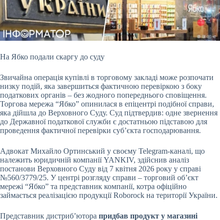
На Ябко подали скаргу до суду
Звичайна операція купівлі в торговому закладі може розпочати
низку подій, яка завершиться фактичною перевіркою з боку
податкових органів –
без жодного попереднього сповіщення.
Торгова мережа “Ябко” опинилася в епіцентрі подібної справи,
яка дійшла до Верховного Суду. Суд підтвердив: одне звернення
до Державної податкової служби є достатньою підставою для
проведення фактичної перевірки суб’єкта господарювання.
Адвокат Михайло Ортинський у своєму Telegram-каналі, що
належить юридичній компанії YANKIV, здійснив аналіз
постанови Верховного Суду від 7 квітня 2026 року у справі
№560/3779/25. У центрі розгляду справи – торговий об’єкт
мережі “Ябко” та представник компанії, котра офіційно
займається реалізацією продукції Roborock на території України.
Представник дистриб’ютора
придбав продукт у магазині