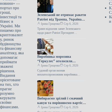
новини» —
С
портал про
К
гроші,
С
Зеленський не отримає ракети
інвестиції та
К
Patriot від Трампа, Україна
бізнес в
и
залишилася без них.
Ірина Гриценко
Сер 6, 2026
Україні. Ми
Трамп відхилив запит Зеленського
пишемо про
щодо ракет Patriot Президент
криптовалют
Сполучених Штатів Дональд Трамп не
у, ринок
задовольнив прохання Володимира
будівництва
Зеленського про передачу Україні
та фінансову
аналітику, яка
Виробника морозива
допомагає
“Геркулес” оголосили
приймати
банкрутом через борги на
Ірина Гриценко
Сер 6, 2026
зважені
мільярди.
рішення.
Судовий орган визнав
неплатоспроможним виробника
Видання
“Геркулес” Господарський суд
орієнтоване
Донецької області оголосив банкрутом
на тих, хто
приватне акціонерне товариство
прагне
“Геркулес” — колишнього
розумно
керувати
Вибираємо зрілий і смачний
своїми
кавун та порівнюємо вартість
фінансами.
у магазинах
Ірина Гриценко
Сер 6, 2026