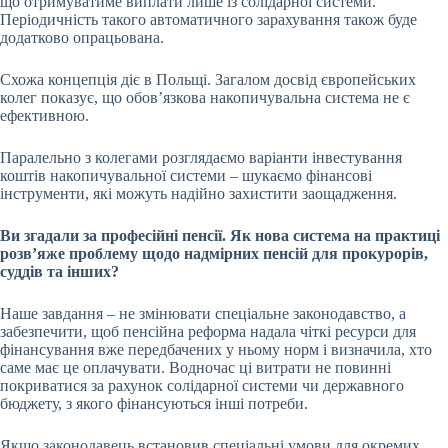
що отримуватиме виплати лише із солідарної системи.
Періодичність такого автоматичного зарахування також буде
додатково опрацьована.
Схожа концепція діє в Польщі. Загалом досвід європейських
колег показує, що обовʼязкова накопичувальна система не є
ефективною.
Паралельно з колегами розглядаємо варіанти інвестування
коштів накопичувальної системи – шукаємо фінансові
інструменти, які можуть надійно захистити заощадження.
Ви згадали за професійні пенсії. Як нова система на практиці
розвʼяже проблему щодо
надмірних пенсій для прокурорів,
суддів
та інших?
Наше завдання – не змінювати спеціальне законодавство, а
забезпечити, щоб пенсійна реформа надала чіткі ресурси для
фінансування вже передбачених у ньому норм і визначила, хто
саме має це оплачувати. Водночас ці витрати не повинні
покриватися за рахунок солідарної системи чи державного
бюджету, з якого фінансуються інші потреби.
Якщо законодавець встановив спеціальні умови для окремих