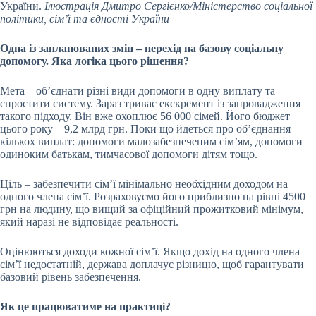
України.
Ілюстрація Дмитро Сергієнко/Міністерство соціальної
політики, сім’ї та єдності України
Одна із запланованих змін – перехід на базову соціальну
допомогу. Яка логіка цього рішення?
Мета – об’єднати різні види допомоги в одну виплату та
спростити систему. Зараз триває екскремент із запровадження
такого підходу. Він вже охоплює 56 000 сімей. Його бюджет
цього року – 9,2 млрд грн. Поки що йдеться про обʼєднання
кількох виплат: допомоги малозабезпеченим сімʼям, допомоги
одиноким батькам, тимчасової допомоги дітям тощо.
Ціль – забезпечити сім’ї мінімально необхідним доходом на
одного члена сім’ї. Розраховуємо його приблизно на рівні 4500
грн на людину, що вищий за офіційний
прожитковий мінімум
,
який наразі не відповідає реальності.
Оцінюються доходи кожної сім’ї. Якщо дохід на одного члена
сім’ї недостатній, держава доплачує різницю, щоб гарантувати
базовий рівень забезпечення.
Як це працюватиме на практиці?