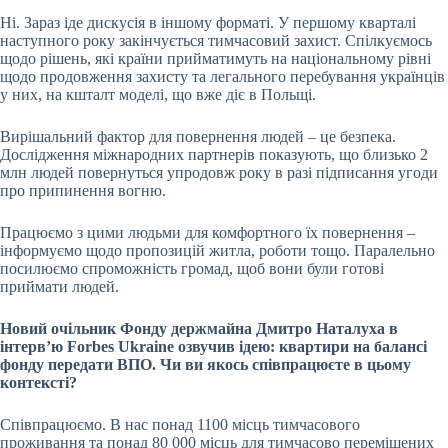
Ні. Зараз іде дискусія в іншому форматі. У першому кварталі
наступного року закінчується тимчасовий захист. Спілкуємось
щодо рішень, які країни прийматимуть на національному рівні
щодо продовження захисту та легального перебування українців
у них, на кшталт моделі, що вже діє в Польщі.
Вирішальний фактор для повернення людей – це безпека.
Дослідження міжнародних партнерів показують, що близько 2
млн людей повернуться упродовж року в разі підписання угоди
про припинення вогню.
Працюємо з цими людьми для комфортного їх повернення –
інформуємо щодо пропозицій житла, роботи тощо. Паралельно
посилюємо спроможність громад, щоб вони були готові
приймати людей.
Новий очільник Фонду держмайна
Дмитро Наталуха в
інтерв’ю Forbes Ukraine
озвучив ідею: квартири на балансі
фонду передати ВПО. Чи ви якось співпрацюєте в цьому
контексті?
Співпрацюємо. В нас понад 1100 місць тимчасового
проживання та понад 80 000 місць для тимчасово переміщених