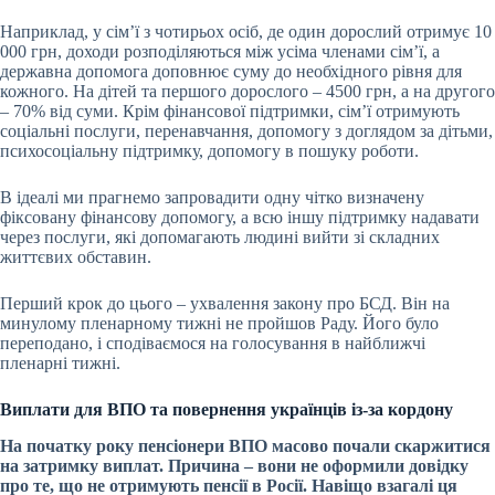
Наприклад, у сім’ї з чотирьох осіб, де один дорослий отримує 10
000 грн, доходи розподіляються між усіма членами сім’ї, а
державна допомога доповнює суму до необхідного рівня для
кожного. На дітей та першого дорослого – 4500 грн, а на другого
– 70% від суми. Крім фінансової підтримки, сім’ї отримують
соціальні послуги, перенавчання, допомогу з доглядом за дітьми,
психосоціальну підтримку, допомогу в пошуку роботи.
В ідеалі ми прагнемо запровадити одну чітко визначену
фіксовану фінансову допомогу, а всю іншу підтримку надавати
через послуги, які допомагають людині вийти зі складних
життєвих обставин.
Перший крок до цього – ухвалення закону про БСД. Він на
минулому пленарному тижні не пройшов Раду. Його було
переподано, і сподіваємося на голосування в найближчі
пленарні тижні.
Виплати для ВПО та повернення українців із-за кордону
На початку року
пенсіонери ВПО масово почали скаржитися
на затримку виплат
. Причина – вони не оформили довідку
про те, що не отримують пенсії в Росії. Навіщо взагалі ця