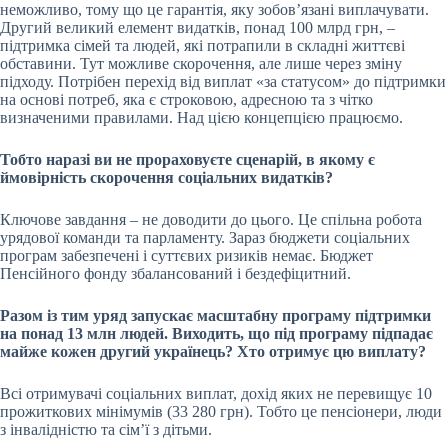
неможливо, тому що це гарантія, яку зобовʼязані виплачувати.
Другий великий елемент видатків, понад 100 млрд грн, –
підтримка сімей та людей, які потрапили в складні життєві
обставини. Тут можливе скорочення, але лише через зміну
підходу. Потрібен перехід від виплат «за статусом» до підтримки
на основі потреб, яка є строковою, адресною та з чітко
визначеними правилами. Над цією концепцією працюємо.
Тобто наразі ви не прораховуєте сценарій, в якому є
ймовірність скорочення соціальних видатків?
Ключове завдання – не доводити до цього. Це спільна робота
урядової команди та парламенту. Зараз бюджети соціальних
програм забезпечені і суттєвих ризиків немає. Бюджет
Пенсійного фонду збалансований і бездефіцитний.
Разом із тим уряд запускає
масштабну програму підтримки
на понад 13 млн людей
. Виходить, що під програму підпадає
майже кожен другий українець? Хто отримує цю виплату?
Всі отримувачі соціальних виплат, дохід яких не перевищує 10
прожиткових мінімумів (33 280 грн). Тобто це пенсіонери, люди
з інвалідністю та сім’ї з дітьми.