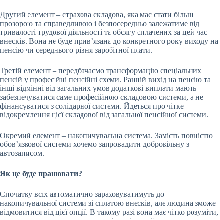
Другий елемент – страхова складова, яка має стати більш
прозорою та справедливою і безпосередньо залежатиме від
тривалості трудової діяльності та обсягу сплачених за цей час
внесків. Вона не буде прив’язана до конкретного року виходу на
пенсію чи середнього рівня заробітної плати.
Третій елемент – передбачаємо трансформацію спеціальних
пенсій у професійні пенсійні схеми. Ранній вихід на пенсію та
інші відмінні від загальних умов додаткові виплати мають
забезпечуватися саме професійною складовою системи, а не
фінансуватися з солідарної системи. Йдеться про чітке
відокремлення цієї складової від загальної пенсійної системи.
Окремий елемент – накопичувальна система. Замість повністю
обовʼязкової системи хочемо запровадити добровільну з
автозаписом.
Як це буде працювати?
Спочатку всіх автоматично зараховуватимуть до
накопичувальної системи зі сплатою внесків, але людина зможе
відмовитися від цієї опції. В такому разі вона має чітко розуміти,