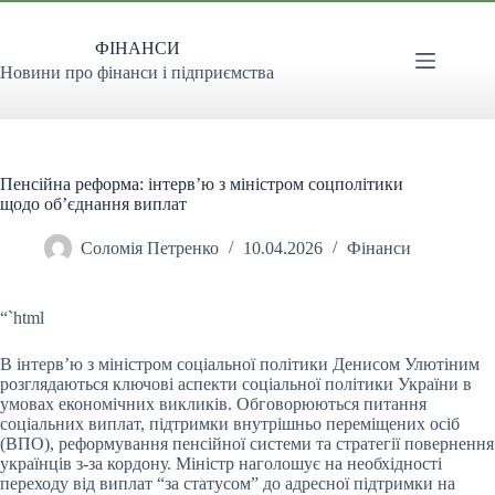
Перейти
до
ФІНАНСИ
вмісту
Новини про фінанси і підприємства
Пенсійна реформа: інтерв’ю з міністром соцполітики
щодо об’єднання виплат
Соломія Петренко
10.04.2026
Фінанси
“`html
В інтерв’ю з міністром соціальної політики Денисом Улютіним
розглядаються ключові аспекти соціальної політики України в
умовах економічних викликів.
Обговорюються питання
соціальних виплат, підтримки внутрішньо переміщених осіб
(ВПО), реформування пенсійної системи та стратегії повернення
українців з-за кордону. Міністр наголошує на необхідності
переходу від виплат “за статусом” до адресної підтримки на