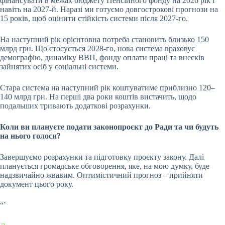
фінансувати в межах бюджету Пенсійного фонду на 2026 рік і
навіть на 2027-й. Наразі ми готуємо довгострокові прогнози на
15 років, щоб оцінити стійкість системи після 2027-го.
На наступний рік орієнтовна потреба становить близько 150
млрд грн. Що стосується 2028-го, нова система враховує
демографію, динаміку ВВП, фонду оплати праці та внесків
зайнятих осіб у соціальні системи.
Стара система на наступний рік коштуватиме приблизно 120–
140 млрд грн. На перші два роки коштів вистачить, щодо
подальших тривають додаткові розрахунки.
Коли ви плануєте подати законопроєкт до Ради та чи будуть
на нього голоси?
Завершуємо розрахунки та підготовку проєкту закону. Далі
планується громадське обговорення, яке, на мою думку, буде
надзвичайно жвавим. Оптимістичний прогноз – прийняти
документ цього року.
“`