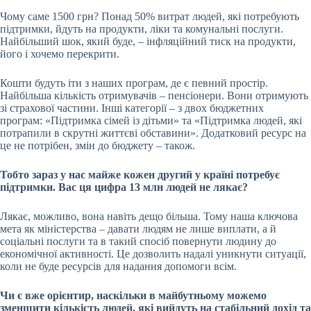
Чому саме 1500 грн? Понад 50% витрат людей, які потребують
підтримки, йдуть на продукти, ліки та комунальні послуги.
Найбільший шок, який буде, – інфляційний тиск на продукти,
його і хочемо перекрити.
Кошти будуть іти з наших програм, де є певний простір.
Найбільша кількість отримувачів – пенсіонери. Вони отримують
зі страхової частини. Інші категорії – з двох бюджетних
програм: «Підтримка сімей із дітьми» та «Підтримка людей, які
потрапили в скрутні життєві обставини». Додатковий ресурс на
це не потрібен, змін до бюджету – також.
Тобто зараз у нас майже кожен другий у країні потребує
підтримки. Вас ця цифра 13 млн людей не лякає?
Лякає, можливо, вона навіть дещо більша. Тому наша ключова
мета як міністерства – давати людям не лише виплати, а й
соціальні послуги та в такий спосіб повернути людину до
економічної активності. Це дозволить надалі уникнути ситуації,
коли не буде ресурсів для надання допомоги всім.
Чи є вже орієнтир, наскільки в майбутньому можемо
зменшити кількість людей, які вийдуть на стабільний дохід та