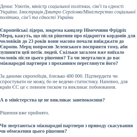
Денис Улютін, міністр соціальної політики, сім’ї та єдності
України.
Ілюстрація Дмитро Сергієнко/Міністерство соціальної
політики, сім’ї та єдності України
Європейські лідери, зокрема канцлер Німеччини Фрідріх
Мерц, кажуть, що після рішення про відкриття кордонів для
чоловіків до 23 років вони масово почали виїжджати до
Європи. Мерц попросив Зеленського посприяти тому, аби
зупинити цей потік людей. Скільки загалом вже виїхало
чоловік після цього рішення? Та чи зверталися до вас
міжнародні партнери з проханням переглянути його?
За даними європейців, близько 400 000. Підтвердити чи
спростувати не можу, бо не ведемо статистику. Напевно, для
країн ЄС це є певним тиском та викликає побоювання.
А в міністерства це не викликає занепокоєння?
Рішення вже прийнято.
Чи звертаються міжнародні партнери з приводу скасування
чи обмеження цього рішення?