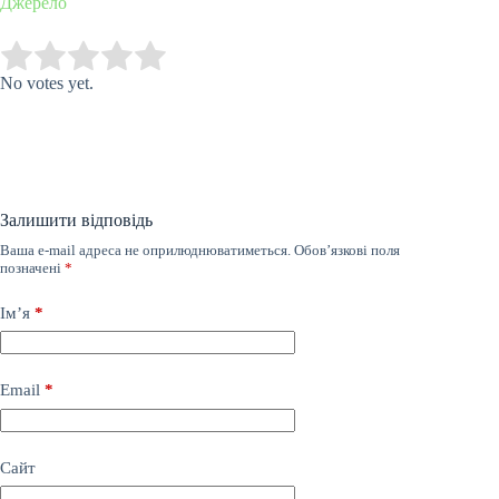
Джерело
Submit Rating
Rate this item:
No votes yet.
Залишити відповідь
Ваша e-mail адреса не оприлюднюватиметься.
Обов’язкові поля
позначені
*
Ім’я
*
Email
*
Сайт