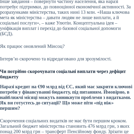
Інше завдання – повернути частину населення, яка наразі
потребує підтримки, до повноцінної економічної активності. За
розрахунками міністерства, таких нині 13 млн. «Наша ключова
мета як міністерства – давати людям не лише виплати, а й
соціальні послуги», – каже Улютін. Концептуальна ідея –
уніфікація виплат і перехід до базової соціальної допомоги
(БСД).
Як працює оновлений Мінсоц?
Інтервʼю скорочено та відредаговано для зрозумілості.
Чи потрібно скорочувати соціальні виплати через дефіцит
бюджету
Наразі
кредит на €90 млрд від ЄС
, який має закрити ключові
потреби у фінансуванні бюджету, під питанням. Ймовірно, в
найближчі місяці можуть виникнути проблеми з видатками.
Як ви готуєтесь до ситуації? Що може піти «під ніж»
першим?
Скорочення соціальних видатків не має бути першим кроком.
Загальний бюджет міністерства становить 476 млрд грн, з яких
понад 200 млрд грн – трансферт Пенсійному фонду. Зрізати це