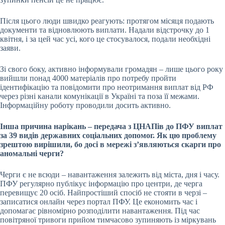
Після цього люди швидко реагують: протягом місяця подають
документи та відновлюють виплати. Надали відстрочку до 1
квітня, і за цей час усі, кого це стосувалося, подали необхідні
заяви.
Зі свого боку, активно інформували громадян – лише цього року
вийшли понад 4000 матеріалів про потребу пройти
ідентифікацію та повідомити про неотримання виплат від РФ
через різні канали комунікації в Україні та поза її межами.
Інформаційну роботу проводили досить активно.
Інша причина нарікань – передача з ЦНАПів до ПФУ виплат
за 39 видів державних соціальних допомог. Як цю проблему
зрештою вирішили, бо досі в мережі зʼявляються скарги про
аномальні черги?
Черги є не всюди – навантаження залежить від міста, дня і часу.
ПФУ регулярно публікує інформацію про центри, де черга
перевищує 20 осіб. Найпростіший спосіб не стояти в черзі –
записатися онлайн через портал ПФУ. Це економить час і
допомагає рівномірно розподілити навантаження. Під час
повітряної тривоги прийом тимчасово зупиняють із міркувань