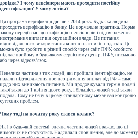
довідка? І чому пенсіонери мають проходити постійну
ідентифікацію? У чому логіка?
Ця програма верифікації діє ще з 2014 року. Будь-яка людина
проходить верифікацію в банку. Це нормальна практика. Норма
закону передбачає ідентифікацію пенсіонерів і підтвердження
неотримання виплат від окупаційної влади. Це питання
відповідального використання коштів платників податків. Це
можна було зробити в різний спосіб: через сайт ПФУ, особисто
під час прийому в будь-якому сервісному центрі ПФУ, письмово
або через відеозв’язок.
Невелика частина з тих людей, які пройшли ідентифікацію, не
надали підтвердження про неотримання виплат від РФ – саме
щодо них виникають питання. Ми продовжували термін подачі
такої заяви до 1 квітня цього року, і більшість людей такі заяви
подала. Тому не бачу в цьому стандартному механізмі контролю
суттєвих проблем.
Чому тоді на початку року стався колапс?
Як і в будь-якій системі, значна частина людей вважає, що ці
вимоги їх не стосуються. Надсилали сповіщення, але до моменту
зупинки пенсій це не працює.