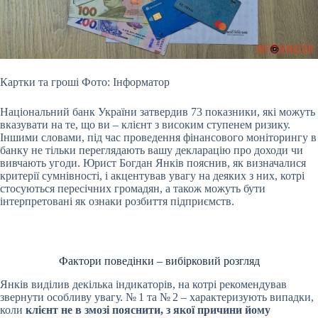
Картки та гроші Фото: Інформатор
Національний банк України затвердив 73 показники, які можуть
вказувати на те, що ви – клієнт з високим ступенем ризику.
Іншими словами,
під час проведення фінансового моніторингу в
банку не тільки переглядають вашу декларацію про доходи чи
вивчають угоди. Юрист Богдан Янків пояснив, як визначалися
критерії сумнівності, і акцентував увагу на деяких з них, котрі
стосуються пересічних громадян, а також можуть бути
інтерпретовані як ознаки розбиття підприємств.
Фактори поведінки – вибірковий розгляд
Янків виділив декілька індикаторів, на котрі рекомендував
звернути особливу увагу. № 1 та № 2 – характеризують випадки,
коли
клієнт не в змозі пояснити, з якої причини йому