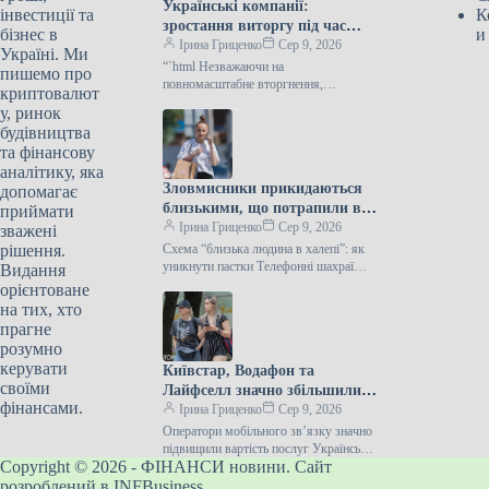
Українські компанії:
інвестиції та
К
зростання виторгу під час
бізнес в
и
війни
Ірина Гриценко
Сер 9, 2026
Україні. Ми
“`html Незважаючи на
пишемо про
повномасштабне вторгнення,
криптовалют
український бізнес демонструє
у, ринок
вражаючі показники зростання, часто
будівництва
перевищуючи 100% обороту. Деякі
та фінансову
компанії, які раніше
аналітику, яка
Зловмисники прикидаються
допомагає
близькими, що потрапили в
приймати
біду – стратегія для викриття
Ірина Гриценко
Сер 9, 2026
зважені
схеми.
рішення.
Схема “близька людина в халепі”: як
уникнути пастки Телефонні шахраї
Видання
посилили тактику “ваш родич у біді”,
орієнтоване
змушуючи людей в стані…
на тих, хто
прагне
розумно
керувати
Київстар, Водафон та
своїми
Лайфселл значно збільшили
фінансами.
вартість послуг з початку
Ірина Гриценко
Сер 9, 2026
війни.
Оператори мобільного зв’язку значно
підвищили вартість послуг Українські
Copyright © 2026 - ФІНАНСИ новини. Сайт
мобільні провайдери з початку
повномасштабної війни суттєво
розроблений в INFBusiness