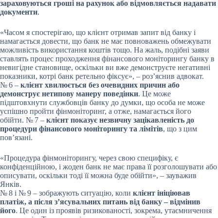
зараховуються гроші на рахунок або відмовляється надавати
документи
.
«Часом я спостерігаю, що клієнт отримав запит від банку і
намагається довести, що банк не має повноважень обмежувати
можливість використання коштів тощо. На жаль, подібні заяви
ставлять процес проходження фінансового моніторингу банку в
невигідне становище, оскільки ви вже демонструєте негативні
показники, котрі банк ретельно фіксує», – роз’яснив адвокат.
№ 6 –
клієнт хвилюється без очевидних причин або
демонструє нетипову манеру поведінки
. Це може
підштовхнути службовців банку до думки, що особа не може
успішно пройти фінмоніторинг, а отже, намагається його
обійти. № 7 –
клієнт показує незвичну зацікавленість до
процедури фінансового моніторингу та лімітів
, що з цим
пов’язані.
«Процедура фінмоніторингу, через свою специфіку, є
конфіденційною, і жоден банк не має права її розголошувати або
описувати, оскільки тоді її можна буде обійти», – зауважив
Янків.
№ 8 і № 9 – зображують ситуацію, коли
клієнт ініціював
платіж, а після з’ясувальних питань від банку – відмінив
його
. Це один із проявів ризикованості, зокрема, утаємничення