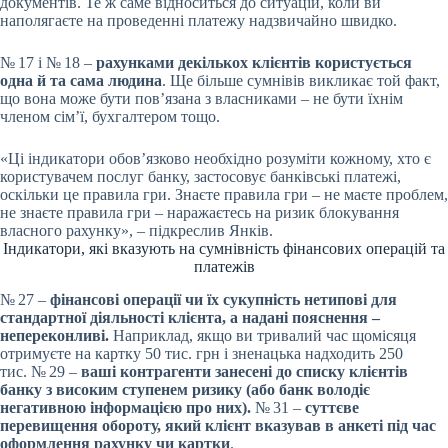
документів. Те ж саме відноситься до ситуацій, коли ви
наполягаєте на проведенні платежу надзвичайно швидко.
№ 17 і № 18 –
рахунками декількох клієнтів користується
одна й та сама людина
. Ще більше сумнівів викликає той факт,
що вона може бути пов’язана з власниками – не бути їхнім
членом сім’ї, бухгалтером тощо.
«Ці індикатори обов’язково необхідно розуміти кожному, хто є
користувачем послуг банку, застосовує банківські платежі,
оскільки це правила гри. Знаєте правила гри – не маєте проблем,
не знаєте правила гри – наражаєтесь на ризик блокування
власного рахунку», – підкреслив Янків.
Індикатори, які вказують на сумнівність фінансових операцій та
платежів
№ 27 –
фінансові операції чи їх сукупність нетипові для
стандартної діяльності клієнта, а надані пояснення –
непереконливі.
Наприклад, якщо ви тривалий час щомісяця
отримуєте на картку 50 тис. грн і зненацька надходить 250
тис. № 29 –
ваші контрагенти занесені до списку клієнтів
банку з високим ступенем ризику (або банк володіє
негативною інформацією про них).
№ 31 –
суттєве
перевищення обороту, який клієнт вказував в анкеті під час
оформлення рахунку чи картки
.