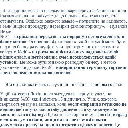
«Я завжди наполягаю на тому, що варто трохи себе переоцінити
і зазначити, що ви очікуєте дещо більше, ніж реально будете
отримувати. Оскільки вкажете замало – потрапите на індикатор,
і банк ініціює процедуру перевірки фінмоніторингу», – зауважив
Янків.
№ 34 –
отримання переказів з-за кордону з незрозумілою для
банку метою
. Основною відповіддю в такій ситуації може бути
надання банку рахунку-фактури про отримання платежу з-за
кордону. № 40 –
на рахунок клієнта банку надходить безліч
різних оплат, а потім значна сума перераховується одній
установі
. Це може бути ознакою розподілу бізнесу з метою
уникнення податків. № 59 –
використання терміналу торговця
третьою неавторизованою особою.
Які ознаки вказують на сумнівні операції зі зняттям готівки
У цій категорії Янків порекомендував звернути увагу на
індикатор №68, який містить 15 підпунктів. У них, зокрема,
звертають увагу на випадки, коли
обсяг операцій з готівкою не
відповідає типу та масштабу діяльності, яку виконує або
заявляє клієнт банку
. Ще один фактор ризику –
зняття відразу
великих сум готівки, якщо клієнт не в змозі надати
документи про те, на що він витратив ці значні кошти
. Це