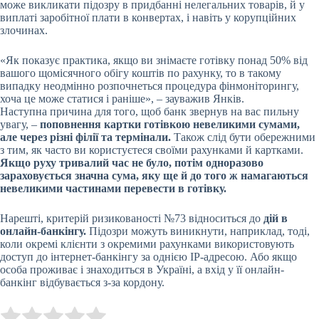
може викликати підозру в придбанні нелегальних товарів, й у
виплаті заробітної плати в конвертах, і навіть у корупційних
злочинах.
«Як показує практика, якщо ви знімаєте готівку понад 50% від
вашого щомісячного обігу коштів по рахунку, то в такому
випадку неодмінно розпочнеться процедура фінмоніторингу,
хоча це може статися і раніше», – зауважив Янків.
Наступна причина для того, щоб банк звернув на вас пильну
увагу, –
поповнення картки готівкою невеликими сумами,
але через різні філії та термінали.
Також слід бути обережними
з тим, як часто ви користуєтеся своїми рахунками й картками.
Якщо руху тривалий час не було, потім одноразово
зараховується значна сума, яку ще й до того ж намагаються
невеликими частинами перевести в готівку.
Нарешті, критерій ризикованості №73 відноситься до
дій в
онлайн-банкінгу.
Підозри можуть виникнути, наприклад, тоді,
коли окремі клієнти з окремими рахунками використовують
доступ до інтернет-банкінгу за однією IP-адресою. Або якщо
особа проживає і знаходиться в Україні, а вхід у її онлайн-
банкінг відбувається з-за кордону.
Submit Rating
Rate this item: