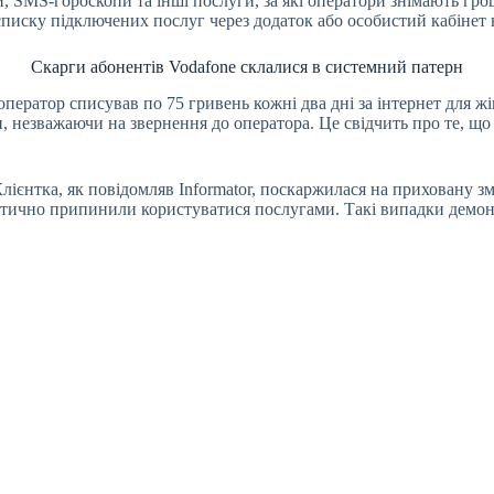
ти, SMS-гороскопи та інші послуги, за які оператори знімають гр
писку підключених послуг через додаток або особистий кабінет н
Скарги абонентів Vodafone склалися в системний патерн
ератор списував по 75 гривень кожні два дні за інтернет для жі
 незважаючи на звернення до оператора. Це свідчить про те, що
Клієнтка, як повідомляв Informator, поскаржилася на приховану з
актично припинили користуватися послугами. Такі випадки демон