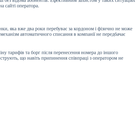
оші без відома абонентів. Ефективним захистом у таких ситуаціях
а сайті оператора.
нки, яка вже два роки перебуває за кордоном і фізично не може
 механізм автоматичного списання в компанії не передбачає
міну тарифів та борг після перенесення номера до іншого
струють, що навіть припинення співпраці з оператором не