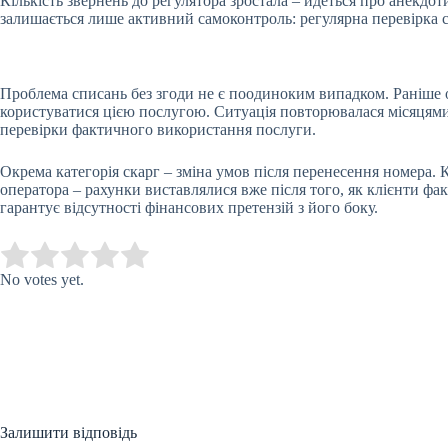
Кількість звернень до регулятора зростала – йдеться про анекдо
залишається лише активний самоконтроль: регулярна перевірка с
Проблема списань без згоди не є поодиноким випадком. Раніше оп
користуватися цією послугою. Ситуація повторювалася місяцями,
перевірки фактичного використання послуги.
Окрема категорія скарг – зміна умов після перенесення номера. 
оператора – рахунки виставлялися вже після того, як клієнти ф
гарантує відсутності фінансових претензій з його боку.
Submit Rating
Rate this item:
No votes yet.
Залишити відповідь