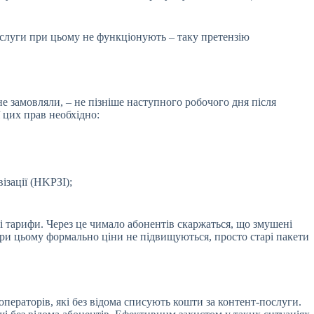
ослуги при цьому не функціонують – таку претензію
е замовляли, – не пізніше наступного робочого дня після
ї цих прав необхідно:
ізації (НKРЗІ);
ні тарифи. Через це чимало абонентів скаржаться, що змушені
, при цьому формально ціни не підвищуються, просто старі пакети
операторів, які без відома списують кошти за контент-послуги.