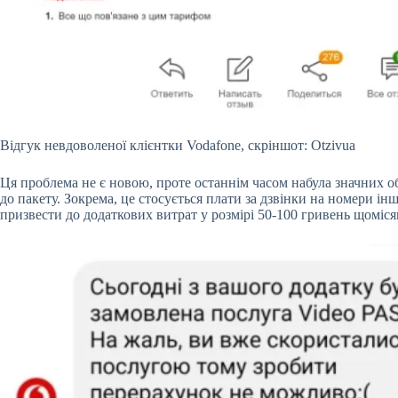
Відгук невдоволеної клієнтки Vodafone, скріншот: Otzivua
Ця проблема не є новою, проте останнім часом набула значних об
до пакету. Зокрема, це стосується плати за дзвінки на номери і
призвести до додаткових витрат у розмірі 50-100 гривень щоміся