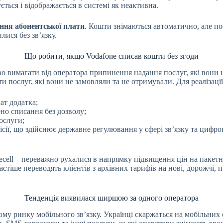
ться і відображається в системі як неактивна.
ання абонентської плати
. Кошти знімаються автоматично, але п
ися без зв’язку.
Що робити, якщо Vodafone списав кошти без згоди
о вимагати від оператора припинення надання послуг, які вони н
и послуг, які вони не замовляли та не отримували. Для реалізаці
ат додатка;
нено списання без дозволу;
ослуги;
ісії, що здійснює державне регулювання у сфері зв’язку та цифров
fecell – переважно рухалися в напрямку підвищення цін на пакет
 частіше переводять клієнтів з архівних тарифів на нові, дорожчі
Тенденція виявилася ширшою за одного оператора
ому ринку мобільного зв’язку. Українці скаржаться на мобільних 