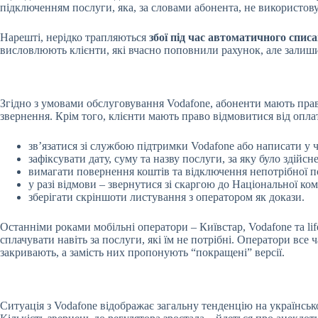
підключенням послуги, яка, за словами абонента, не використовує
Нарешті, нерідко трапляються
збої під час автоматичного спис
висловлюють клієнти, які вчасно поповнили рахунок, але залишил
Згідно з умовами обслуговування Vodafone, абоненти мають прав
звернення. Крім того, клієнти мають право відмовитися від оплат
зв’язатися зі службою підтримки Vodafone або написати у ч
зафіксувати дату, суму та назву послуги, за яку було здійс
вимагати повернення коштів та відключення непотрібної п
у разі відмови – звернутися зі скаргою до Національної ком
зберігати скріншоти листування з оператором як докази.
Останніми роками мобільні оператори – Київстар, Vodafone та li
сплачувати навіть за послуги, які їм не потрібні. Оператори все
закривають, а замість них пропонують “покращені” версії.
Ситуація з Vodafone відображає загальну тенденцію на українськ