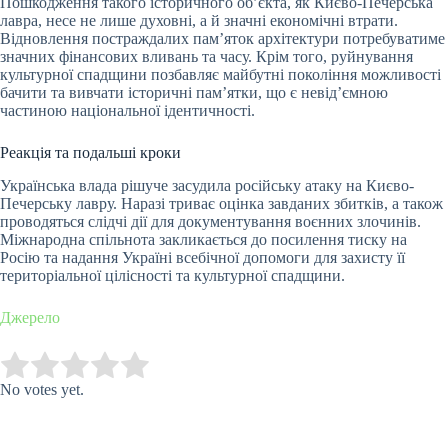
Пошкодження такого історичного об’єкта, як Києво-Печерська
лавра, несе не лише духовні, а й значні економічні втрати.
Відновлення постраждалих пам’яток архітектури потребуватиме
значних фінансових вливань та часу. Крім того, руйнування
культурної спадщини позбавляє майбутні покоління можливості
бачити та вивчати історичні пам’ятки, що є невід’ємною
частиною національної ідентичності.
Реакція та подальші кроки
Українська влада рішуче засудила російську атаку на Києво-
Печерську лавру. Наразі триває оцінка завданих збитків, а також
проводяться слідчі дії для документування воєнних злочинів.
Міжнародна спільнота закликається до посилення тиску на
Росію та надання Україні всебічної допомоги для захисту її
територіальної цілісності та культурної спадщини.
Джерело
Submit Rating
Rate this item:
No votes yet.