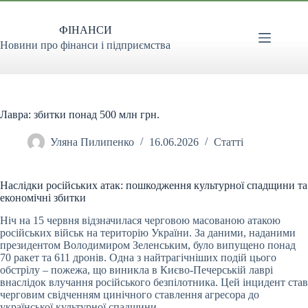
Перейти
до
ФІНАНСИ
вмісту
Новини про фінанси і підприємства
Лавра: збитки понад 500 млн грн.
Уляна Пилипенко
16.06.2026
Статті
Наслідки російських атак: пошкодження культурної спадщини та
економічні збитки
Ніч на 15 червня відзначилася черговою масованою атакою
російських військ на територію
України. За даними, наданими
президентом Володимиром Зеленським, було випущено понад
70 ракет та 611 дронів. Одна з найтрагічніших подій цього
обстрілу – пожежа, що виникла в Києво-Печерській лаврі
внаслідок влучання російського безпілотника. Цей інцидент став
черговим свідченням цинічного ставлення агресора до
української культурної спадщини.