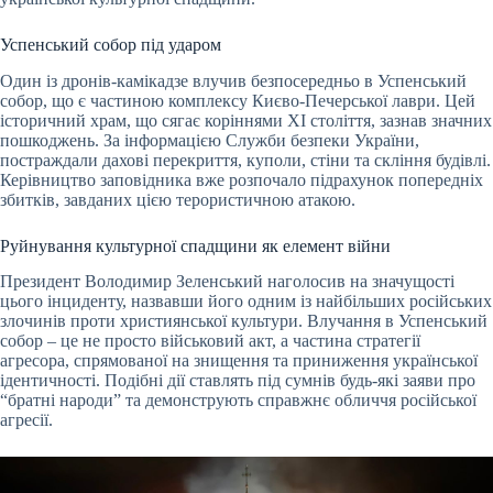
Успенський собор під ударом
Один із дронів-камікадзе влучив безпосередньо в Успенський
собор, що є частиною комплексу Києво-Печерської лаври. Цей
історичний храм, що сягає коріннями XI століття, зазнав значних
пошкоджень. За інформацією Служби безпеки України,
постраждали дахові перекриття, куполи, стіни та скління будівлі.
Керівництво заповідника вже розпочало підрахунок попередніх
збитків, завданих цією терористичною атакою.
Руйнування культурної спадщини як елемент війни
Президент Володимир Зеленський наголосив на значущості
цього інциденту, назвавши його одним із найбільших російських
злочинів проти християнської культури. Влучання в Успенський
собор – це не просто військовий акт, а частина стратегії
агресора, спрямованої на знищення та приниження української
ідентичності. Подібні дії ставлять під сумнів будь-які заяви про
“братні народи” та демонструють справжнє обличчя російської
агресії.