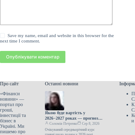
Save my name, email and website in this browser for the
next time I comment.
Опублікувати коментар
Про сайт
Останні новини
Інформ
«Фінанси
П
новини» —
С
портал про
К
гроші,
С
Якою буде вартість у
інвестиції та
К
2026−2027 роках — прогноз
бізнес в
и
ЦЕС
Соломія Петренко
Сер 8, 2026
Україні. Ми
Очікуваний середньорічний курс
пишемо про
гривні щодо долара у 2026 році