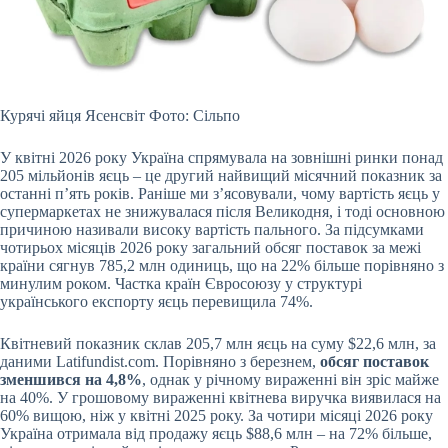
Курячі яйця Ясенсвіт Фото: Сільпо
У квітні 2026 року Україна спрямувала на зовнішні ринки понад
205 мільйонів яєць – це другий найвищий місячний показник за
останні
п’ять років. Раніше ми з’ясовували, чому вартість яєць у
супермаркетах не знижувалася після Великодня, і тоді основною
причиною називали високу вартість пального. За підсумками
чотирьох місяців 2026 року загальний обсяг поставок за межі
країни сягнув 785,2 млн одиниць, що на 22% більше порівняно з
минулим роком. Частка країн Євросоюзу у структурі
українського експорту яєць перевищила 74%.
Квітневий показник склав 205,7 млн яєць на суму $22,6 млн, за
даними Latifundist.com. Порівняно з березнем,
обсяг поставок
зменшився на 4,8%
, однак у річному вираженні він зріс майже
на 40%. У грошовому вираженні квітнева виручка виявилася на
60% вищою, ніж у квітні 2025 року. За чотири місяці 2026 року
Україна отримала від продажу яєць $88,6 млн – на 72% більше,