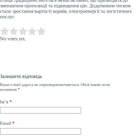
птиця традиційно несеться менш активно, що призводить до
зменшення пропозиції та підвищення цін. Додатковим тиском
стало зростання вартості кормів, електроенергії та логістичних
послуг.
Submit Rating
Rate this item:
No votes yet.
Залишити відповідь
Ваша e-mail адреса не оприлюднюватиметься.
Обов’язкові поля
позначені
*
Ім’я
*
Email
*