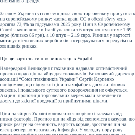
системного тренду.
Загалом Україна суттєво зміцнила свою торговельну присутність
на європейському ринку: частка країн ЄС в обсязі збуту яєць
досягла 73,4% за підсумками 2025 року. Ціни в Європейському
Союзі значно вищі: в Італії упаковка з 6 штук коштуватиме 1,69
євро (близько 86 грн), а 10 штук – 2,19 євро. Різниця у вартості
мотивує вітчизняних виробників зосереджуватися передусім на
зовнішніх ринках.
Що ще варто знати про ринок яєць в Україні
Напередодні Великодня птахівники надавали оптимістичний
прогноз щодо цін на яйця для споживачів. Виконавчий директор
асоціації “Союз птахівників України” Сергій Карпенко
повідомляв, що відпускні ціни птахофабрик досягли пікових
значень, і подальшого суттєвого подорожчання не очікується.
Акційні пропозиції торговельних мереж мали забезпечити
доступ до якісної продукції за прийнятними цінами.
Ціни на яйця в Україні коливаються щорічно і залежать від
низки факторів. Прогноз цін на яйця від економіста вказував, що
ринок реагує на сезонність, вартість кормів, зростання цін на
електроенергію та загальну інфляцію. У холодну пору року