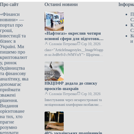
Про сайт
Останні новини
Інформ
«Фінанси
П
новини» —
С
портал про
К
гроші,
С
«Нафтогаз» окреслив чотири
інвестиції та
К
основні сфери для підготовки
бізнес в
и
до зимового сезону
Соломія Петренко
Сер 10, 2026
Україні. Ми
class=”ArticleImagestyles__ImageWrapp
пишемо про
er-sc-lvd8v9-0 cWMVnY”> Щорічна
криптовалют
нарада керівників закордонних
у, ринок
дипломатичних установ УкраїниГрупа
будівництва
«Нафтогаз» представила
та фінансову
аналітику, яка
НКЦПФР додала до списку
допомагає
проєктів-шахраїв
приймати
Соломія Петренко
Сер 10, 2026
зважені
рішення.
Інвестування через незареєстровані та
неліцензовані платформи позбавляє
Видання
громадян будь-якого юридичного
орієнтоване
захистуНаціональна комісія з цінних
на тих, хто
паперів та фондового ринку
прагне
розумно
керувати
40% українських працівників