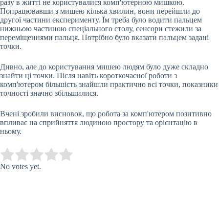
разу в житті не користувалися
комп'ютерною мишкою.
Попрацювавши з мишею кілька хвилин, вони перейшли до
другої частини експерименту. Їм треба було водити пальцем
нижньою частиною спеціального столу, сенсори стежили за
переміщеннями пальця. Потрібно було вказати пальцем задані
точки.
Дивно, але до користування мишею людям було дуже складно
знайти ці точки. Після навіть короткочасної роботи з
комп'ютером більшість знайшли практично всі точки, показники
точності значно збільшилися.
Вчені зробили висновок, що робота за комп'ютером позитивно
впливає на сприйняття людиною простору та орієнтацію в
ньому.
Submit Rating
Rate this item:
No votes yet.