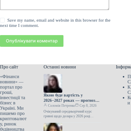
Save my name, email and website in this browser for the
next time I comment.
Опублікувати коментар
Про сайт
Останні новини
Інформ
«Фінанси
П
новини» —
С
портал про
К
гроші,
С
Якою буде вартість у
інвестиції та
К
2026−2027 роках — прогноз
бізнес в
и
ЦЕС
Соломія Петренко
Сер 8, 2026
Україні. Ми
Очікуваний середньорічний курс
пишемо про
гривні щодо долара у 2026 році
криптовалют
становить 44,5 грн за доларПротягом
у, ринок
2026−2027 років спостерігатиметься
будівництва
подальше зростання курсу…