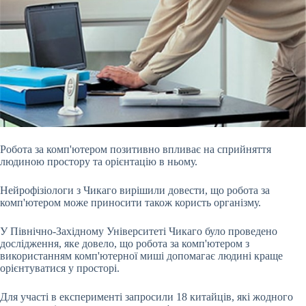
Робота за комп'ютером позитивно впливає на сприйняття
людиною простору та орієнтацію в ньому.
Нейрофізіологи з Чикаго вирішили довести, що робота за
комп'ютером може приносити також користь організму.
У Північно-Західному Університеті Чикаго було проведено
дослідження, яке довело, що робота за комп'ютером з
використанням комп'ютерної миші допомагає людині краще
орієнтуватися у просторі.
Для участі в експерименті запросили 18 китайців, які жодного