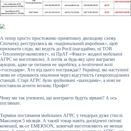
А тепер просто простежимо примітивну двоходову схему.
Спочатку реєструємось як «національний виробник», щоб
приховати сліди, які ведуть до Росії (нагадаймо, ні ТОВ
«Теплоенергокомплект», ні ПрАТ «Факел» жодної мобільної
АГРС не виготовили). А потім за будь-яку ціну виграємо
аукціон, адже це питання не заробітку, а політичної волі
«господаря». Хто від цього постраждає? Українці, які наступної
зими не отримають опалення через відсутність газорозподільчих
станцій. Старі АГРС були зруйновані «шахедами», а нові не
поставили агенти впливу. Профіт!
Чому ми так упевнені, що контракти будуть зірвані? А ось
погляньте.
Терміни постачання мобільних АГРС у тендерах дуже стислі.
Максимум 5 місяців. А такий товар навіть досвідчені світові
компанії, як-от EMERSON, зазвичай виготовляють не менше