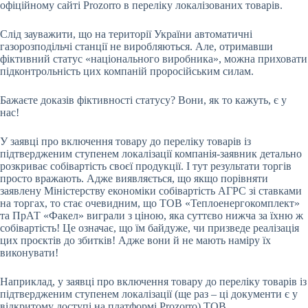
офіційному сайті Prozorro в переліку локалізованих товарів.
Слід зауважити, що на території України автоматичні
газорозподільчі станції не виробляються. Але, отримавши
фіктивний статус «національного виробника», можна приховати
підконтрольність цих компаній проросійським силам.
Бажаєте доказів фіктивності статусу? Вони, як то кажуть, є у
нас!
У заявці про включення товару до переліку товарів із
підтвердженим ступенем локалізації компанія-заявник детально
розкриває собівартість своєї продукції. І тут результати торгів
просто вражають. Адже виявляється, що якщо порівняти
заявлену Міністерству економіки собівартість АГРС зі ставками
на торгах, то стає очевидним, що ТОВ «Теплоенергокомплект»
та ПрАТ «Факел» виграли з ціною, яка суттєво нижча за їхню ж
собівартість! Це означає, що їм байдуже, чи призведе реалізація
цих проєктів до збитків! Адже вони й не мають наміру їх
виконувати!
Наприклад, у заявці про включення товару до переліку товарів із
підтвердженим ступенем локалізації (ще раз – ці документи є у
відкритому доступі на платформі Prozorro) ТОВ