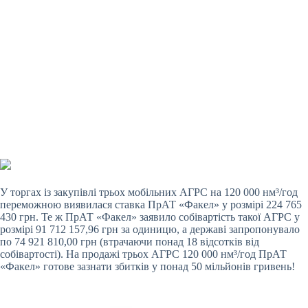
У торгах із закупівлі трьох мобільних АГРС на 120 000 нм³/год
переможною виявилася ставка ПрАТ «Факел» у розмірі 224 765
430 грн. Те ж ПрАТ «Факел» заявило собівартість такої АГРС у
розмірі 91 712 157,96 грн за одиницю, а державі запропонувало
по 74 921 810,00 грн (втрачаючи понад 18 відсотків від
собівартості). На продажі трьох АГРС 120 000 нм³/год ПрАТ
«Факел» готове зазнати збитків у понад 50 мільйонів гривень!