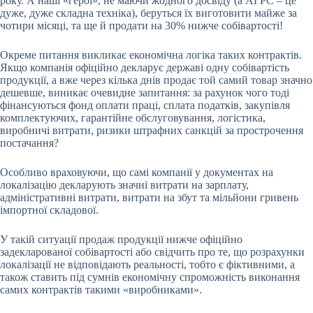
року. А наші «герої», не маючи жодного досвіду (а АГРС – це
дуже, дуже складна техніка), беруться їх виготовити майже за
чотири місяці, та ще й продати на 30% нижче собівартості!
Окреме питання викликає економічна логіка таких контрактів.
Якщо компанія офіційно декларує державі одну собівартість
продукції, а вже через кілька днів продає той самий товар значно
дешевше, виникає очевидне запитання: за рахунок чого тоді
фінансуються фонд оплати праці, сплата податків, закупівля
комплектуючих, гарантійне обслуговування, логістика,
виробничі витрати, ризики штрафних санкцій за прострочення
постачання?
Особливо враховуючи, що самі компанії у документах на
локалізацію декларують значні витрати на зарплату,
адміністративні витрати, витрати на збут та мільйони гривень
імпортної складової.
У такій ситуації продаж продукції нижче офіційно
задекларованої собівартості або свідчить про те, що розрахунки
локалізації не відповідають реальності, тобто є фіктивними, а
також ставить під сумнів економічну спроможність виконання
самих контрактів такими «виробниками».