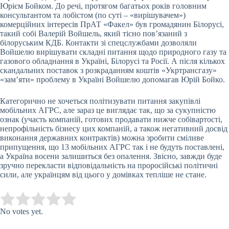
Юрієм Бойком. До речі, протягом багатьох років головним
консультантом та лобістом (по суті – «вирішувачем»)
комерційних інтересів ПрАТ «Факел» був громадянин Білорусі,
такий собі Валерій Войшель, який тісно пов’язаний з
білоруським КДБ. Контакти зі спецслужбами дозволяли
Войшелю вирішувати складні питання щодо природного газу та
газового обладнання в Україні, Білорусі та Росії. А після кількох
скандальних поставок з розкраданням коштів «Укртрансгазу»
«зам’яти» проблему в Україні Войшелю допомагав Юрій Бойко.
Категорично не хочеться політизувати питання закупівлі
мобільних АГРС, але зараз це виглядає так, що за сукупністю
ознак (участь компаній, готових продавати нижче собівартості,
непрофільність бізнесу цих компаній, а також негативний досвід
виконання державних контрактів) можна зробити сміливе
припущення, що 13 мобільних АГРС так і не будуть поставлені,
а Україна восени залишиться без опалення. Звісно, завжди буде
зручно перекласти відповідальність на проросійські політичні
сили, але українцям від цього у домівках тепліше не стане.
Submit Rating
Rate this item:
No votes yet.