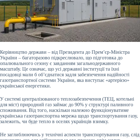
Керівництво держави – від Президента до Прем’єр-Міністра
України – багаторазово підкреслювало, що підготовка до
опалювального сезону є завданням загальнодержавного
масштабу. Це означає, що усі державні інституції та їхні
посадовці мали б об’єднатися задля забезпечення надійності
газотранспортної системи України, яка виступає «артерією»
української енергетики.
У системі централізованого теплозабезпечення (ТЕЦ,
котельні
для міст) природний газ займає до 90% у структурі паливного
споживання. Від того, наскільки належно функціонуватиме
українська газотранспортна мережа щодо транспортування газу,
залежить, чи буде тепло в оселях українців взимку.
Не заглиблюючись у технічні аспекти транспортування газу, слід