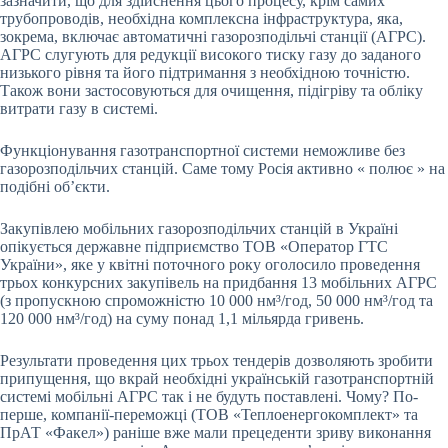
зазначити, що для здійснення цього процесу, крім самих
трубопроводів, необхідна комплексна інфраструктура, яка,
зокрема, включає автоматичні газорозподільчі станції (АГРС).
АГРС слугують для редукції високого тиску газу до заданого
низького рівня та його підтримання з необхідною точністю.
Також вони застосовуються для очищення, підігріву та обліку
витрати газу в системі.
Функціонування газотранспортної системи неможливе без
газорозподільчих станцій. Саме тому Росія активно « полює » на
подібні об’єкти.
Закупівлею мобільних газорозподільчих станцій в Україні
опікується державне підприємство ТОВ «Оператор ГТС
України», яке у квітні поточного року оголосило проведення
трьох конкурсних закупівель на придбання 13 мобільних АГРС
(з пропускною спроможністю 10 000 нм³/год, 50 000 нм³/год та
120 000 нм³/год) на суму понад 1,1 мільярда гривень.
Результати проведення цих трьох тендерів дозволяють зробити
припущення, що вкрай необхідні українській газотранспортній
системі мобільні АГРС так і не будуть поставлені. Чому? По-
перше, компанії-переможці (ТОВ «Теплоенергокомплект» та
ПрАТ «Факел») раніше вже мали прецеденти зриву виконання