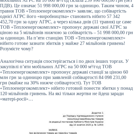
мобільних АГРС на 10 000 м³/год склала 259 990 000,00 грн (без
ПДВ). Це означає 51 998 000,00 грн за одиницю. Таким чином, 4
травня ТОВ «Теплоенергокомплект» заявляє, що собівартість
однієї АГРС його «виробництва» становить нібито 57 342
452,70 грн за одну АГРС, а через кілька днів (11 травня) це саме
ТОВ «Теплоенергокомплект» пропонує державі свої АГРС за
ціною на 5 мільйонів нижчою за собівартість – 51 998 000,00 грн
за одиницю. На п’яти станціях ТОВ «Теплоенергокомплект»
нібито готове зазнати збитків у майже 27 мільйонів гривень!
Розумієте чому?
Аналогічна ситуація спостерігається і по двох інших торгах. У
закупівлі п’яти мобільних АГРС на 50 000 м³/год ТОВ
«Теплоенергокомплект» пропонує державі станції за ціною 60
млн грн за одиницю при заявленій собівартості 84 098 231,00
грн (майже на 30% нижче собівартості). Тут ТОВ
«Теплоенергокомплект» нібито готовий понести збитки у понад
120 мільйонів гривень. На які тільки жертви не йдеш заради
«матері-росії»…