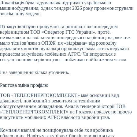
Локалізація була задумана як підтримка українського
машинобудування, однак тендери 2026 року продемонстрували
зовсім іншу модель.
Ці закупівлі були продумані та розпочаті ще попереднім
керівництвом ТОВ «Оператор ГТС України», проте,
незважаючи на звільнення попереднього керівництва, яке теж
мало тісні зв’язки з ОПЗЖ, ця «відрізана» від розподілу
державних коштів щупальця продовжує намагатись керувати
процесом закупівель мобільних АГРС. Чи впорається з
ситуацією нове керівництво – побачимо найближчим часом.
І на завершення кілька уточнень.
Раптова зміна профілю
ТОВ «ТЕПЛОЕНЕРГОКОМПЛЕКТ» має основний вид
діяльності, пов’язаний з ремонтом та технічним
обслуговуванням обладнання. Аналіз тендерної історії ТОВ
«ТЕПЛОЕНЕРГОКОМПЛЕКТ» на Prozorro показує не просто
відсутність мобільних АГРС власного виробництва.
Компанія взагалі не позиціонувала себе як виробника
обладнання. Навіть у закупівлях блоків очищення газу,