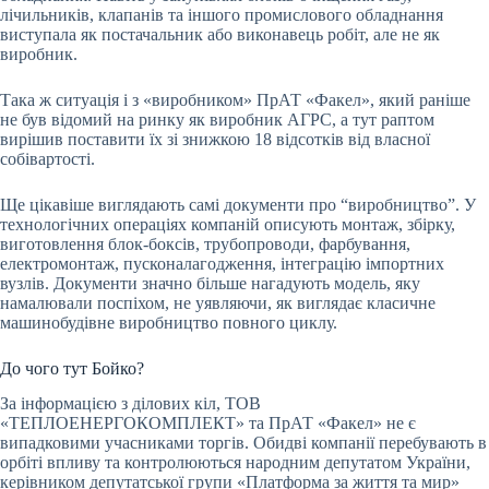
лічильників, клапанів та іншого промислового обладнання
виступала як постачальник або виконавець робіт, але не як
виробник.
Така ж ситуація і з «виробником» ПрАТ «Факел», який раніше
не був відомий на ринку як виробник АГРС, а тут раптом
вирішив поставити їх зі знижкою 18 відсотків від власної
собівартості.
Ще цікавіше виглядають самі документи про “виробництво”. У
технологічних операціях компаній описують монтаж, збірку,
виготовлення блок-боксів, трубопроводи, фарбування,
електромонтаж, пусконалагодження, інтеграцію імпортних
вузлів. Документи значно більше нагадують модель, яку
намалювали поспіхом, не уявляючи, як виглядає класичне
машинобудівне виробництво повного циклу.
До чого тут Бойко?
За інформацією з ділових кіл, ТОВ
«ТЕПЛОЕНЕРГОКОМПЛЕКТ» та ПрАТ «Факел» не є
випадковими учасниками торгів. Обидві компанії перебувають в
орбіті впливу та контролюються народним депутатом України,
керівником депутатської групи «Платформа за життя та мир»