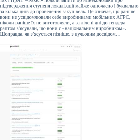
так і ПрАТ «Факел» подали запити до Мінекономіки про
підтвердження ступеня локалізації майже одночасно і буквально
за кілька днів до проведення закупівель. Це означає, що раніше
вони не усвідомлювали себе виробниками мобільних АГРС,
ніколи раніше їх не виготовляли, а за лічені дні до тендера
раптом з’ясували, що вони є «національним виробником».
Щоправда, як з’ясується пізніше, з нульовим досвідом…