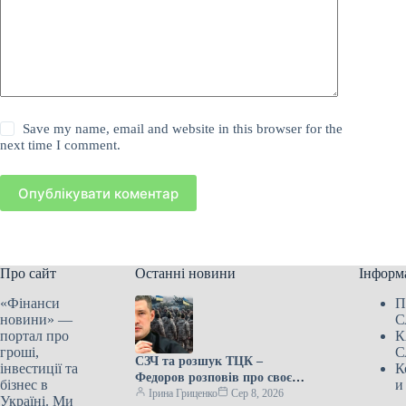
Save my name, email and website in this browser for the
next time I comment.
Опублікувати коментар
Про сайт
Останні новини
Інформ
«Фінанси
П
новини» —
С
портал про
К
гроші,
С
СЗЧ та розшук ТЦК –
інвестиції та
К
Федоров розповів про своє
бізнес в
и
бачення реформи мобілізації
Ірина Гриценко
Сер 8, 2026
Україні. Ми