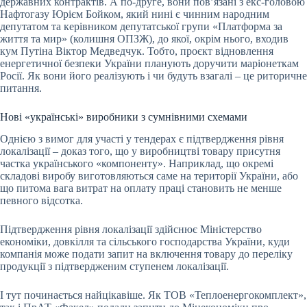
державних контрактів. А по-друге, вони пов’язані з екс-головою
Нафтогазу Юрієм Бойком, який нині є чинним народним
депутатом та керівником депутатської групи «Платформа за
життя та мир» (колишня ОПЗЖ), до якої, окрім нього, входив
кум Путіна Віктор Медведчук. Тобто, проєкт відновлення
енергетичної безпеки України планують доручити маріонеткам
Росії. Як вони його реалізують і чи будуть взагалі – це риторичне
питання.
Нові «українські» виробники з сумнівними схемами
Однією з вимог для участі у тендерах є підтвердження рівня
локалізації – доказ того, що у виробництві товару присутня
частка українського «компоненту». Наприклад, що окремі
складові виробу виготовляються саме на території України, або
що питома вага витрат на оплату праці становить не менше
певного відсотка.
Підтвердження рівня локалізації здійснює Міністерство
економіки, довкілля та сільського господарства України, куди
компанія може подати запит на включення товару до переліку
продукції з підтвердженим ступенем локалізації.
І тут починається найцікавіше. Як ТОВ «Теплоенергокомплект»,